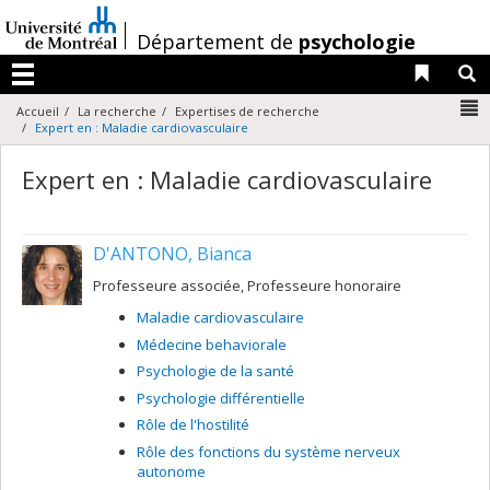
Passer
au
/
Département de
psychologie
contenu
Liens 
R
Menu
N
Accueil
La recherche
Expertises de recherche
Expert en : Maladie cardiovasculaire
Expert en : Maladie cardiovasculaire
D'ANTONO, Bianca
Professeure associée, Professeure honoraire
Maladie cardiovasculaire
Médecine behaviorale
Psychologie de la santé
Psychologie différentielle
Rôle de l'hostilité
Rôle des fonctions du système nerveux
autonome