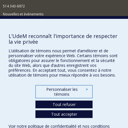
514 343-6972
Nouvelles et événements
Comment soutenir le Département?
BESOIN D'AIDE?
L’UdeM reconnaît l’importance de respecter
la vie privée
Plan du site
Signaler une erreur
L’utilisation de témoins nous permet d’améliorer et de
personnaliser votre expérience Web. Certains témoins sont
Accessibilité
obligatoires pour assurer le fonctionnement et la sécurité
du site Web, alors que d’autres enregistrent vos
FACULTÉ DES ARTS ET DES SCIENCES
préférences. En acceptant tout, vous consentez à notre
utilisation de témoins pour mieux répondre à vos besoins.
Nos départements et écoles
Nos centres d'études
Personnaliser les
>
témoins
Nos programmes et cours
Tout refuser
Tout accepter
Confidentialité
Conditions d’utilisation
Voir notre
politique de confidentialité
et nos
conditions
Paramètres des témoins