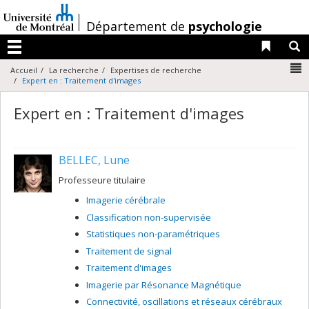
Passer
au
/
Département de
psychologie
contenu
Liens 
R
Menu
N
Accueil
La recherche
Expertises de recherche
Expert en : Traitement d'images
Expert en : Traitement d'images
BELLEC, Lune
Professeure titulaire
Imagerie cérébrale
Classification non-supervisée
Statistiques non-paramétriques
Traitement de signal
Traitement d'images
Imagerie par Résonance Magnétique
Connectivité, oscillations et réseaux cérébraux