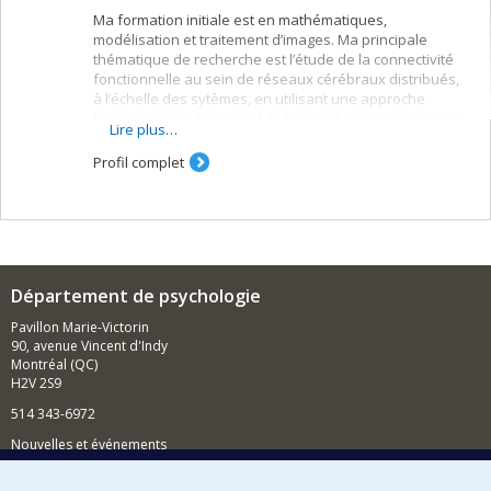
Ma formation initiale est en mathématiques,
modélisation et traitement d’images. Ma principale
thématique de recherche est l’étude de la connectivité
fonctionnelle au sein de réseaux cérébraux distribués,
à l’échelle des sytèmes, en utilisant une approche
basée sur des données à la fois réelles et simulées en
Lire plus…
imagerie par résonance magnétique fonctionnelle
(IRMf).
Profil complet
Département de psychologie
Pavillon Marie-Victorin
90, avenue Vincent d'Indy
Montréal (QC)
H2V 2S9
514 343-6972
Nouvelles et événements
Comment soutenir le Département?