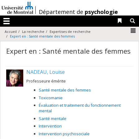
Passer
au
/
Département de
psychologie
contenu
Liens 
R
Menu
N
Accueil
La recherche
Expertises de recherche
Expert en : Santé mentale des femmes
Expert en : Santé mentale des femmes
NADEAU, Louise
Professeure émérite
Santé mentale des femmes
Toxicomanie
Évaluation et traitement du fonctionnement
mental
Santé mentale
Intervention
Intervention psychosociale