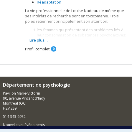
Réadaptation
La vie professionnelle de Louise Nadeau de même que
ses intérêts de recherche sont en toxicomanie. Trois
pôles retiennent principalement son attention:
les femmes qui présentent des problèmes liés à
leur consommation de substances psychoactives;
Lire plus…
les troubles mentaux associés à la dépendance
aux substances psychoactives;
Profil complet
l'épidémiologie de l'alcool. Louise Nadeau est
chercheur principal dans l'équipe Recherche et
Intervention sur les Substances
psychoactives/Québec - le RISQ - qui est logé au
Centre Dollard Cormier et dont les travaux visent,
au sens large, à intervenir plus efficacement
Département de psychologie
auprès des usagers des services de
réadaptation.
Pavillon Marie-Victorin
90, avenue Vincent d'Indy
Montréal (QC)
H2V 2S9
514 343-6972
Nouvelles et événements