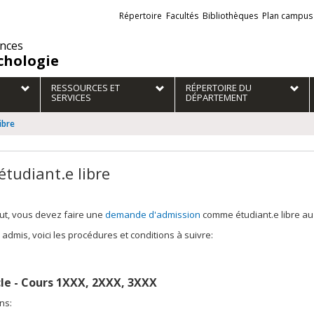
Liens
Répertoire
Facultés
Bibliothèques
Plan campus
externes
ences
chologie
RESSOURCES ET
RÉPERTOIRE DU
SERVICES
DÉPARTEMENT
ibre
étudiant.e libre
ut, vous devez faire une
demande d'admission
comme étudiant.e libre au 
 admis, voici les procédures et conditions à suivre:
le - Cours 1XXX, 2XXX, 3XXX
ns: