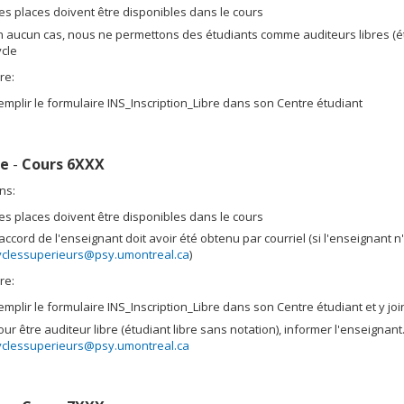
es places doivent être disponibles dans le cours
n aucun cas, nous ne permettons des étudiants comme auditeurs libres (ét
ycle
re:
emplir le formulaire INS_Inscription_Libre dans son Centre étudiant
le
-
Cours 6XXX
ns:
es places doivent être disponibles dans le cours
'accord de l'enseignant doit avoir été obtenu par courriel (si l'enseignant
yclessuperieurs@psy.umontreal.ca
)
re:
emplir le formulaire INS_Inscription_Libre dans son Centre étudiant et y jo
our être auditeur libre (étudiant libre sans notation), informer l'enseignan
yclessuperieurs@psy.umontreal.ca