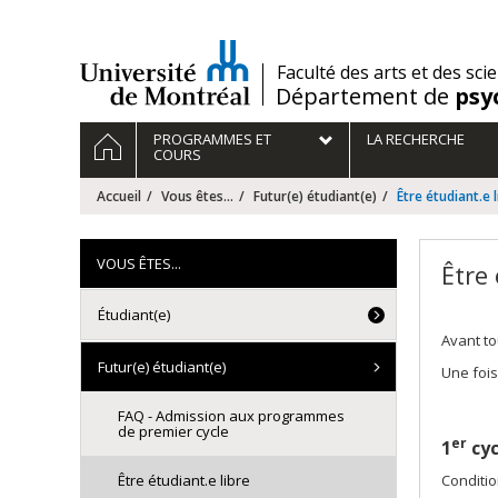
Passer
au
contenu
/
Faculté des arts et des sci
Département de
psy
Navigation
ACCUEIL
PROGRAMMES ET
LA RECHERCHE
principale
COURS
Accueil
Vous êtes...
Futur(e) étudiant(e)
Être étudiant.e l
VOUS ÊTES...
Être 
Étudiant(e)
Avant to
Futur(e) étudiant(e)
Une fois
FAQ - Admission aux programmes
de premier cycle
er
1
cyc
Être étudiant.e libre
Conditio