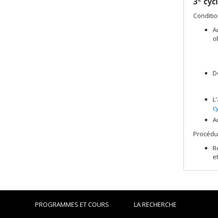
3
cycl
Conditio
A
o
D
L
c
A
Procédu
R
e
PROGRAMMES ET COURS
LA RECHERCHE