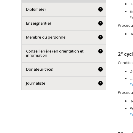
D
Diplômé(e)
E
c
Enseignant(e)
Procédu
R
Membre du personnel
Conseiller(ère) en orientation et
e
2
cyc
information
Conditio
Donateur(trice)
D
L
Journaliste
c
Procédu
R
P
c
e