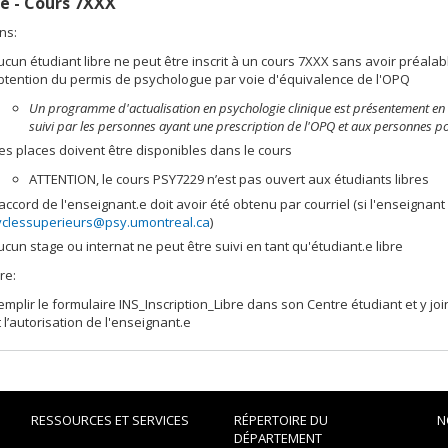
e -
C
ours 7XXX
ns:
ucun étudiant libre ne peut être inscrit à un cours 7XXX sans avoir préal
btention du permis de psychologue par voie d'équivalence
de l'OPQ
Un programme d'actualisation en psychologie clinique e
st présentement en
suivi par les personnes ayant une prescription de l'OPQ et aux personnes p
es places doivent être disponibles dans le cours
ATTENTION, le cours PSY7229 n’est pas ouvert aux étudiants libres
'accord de l'enseignant.e doit avoir été obtenu par courriel (si l'enseigna
yclessuperieurs@psy.umontreal.ca
)
ucun stage ou internat ne peut être suivi en tant qu'étudiant.e libre
re:
emplir le formulaire INS_Inscription_Libre dans son Centre étudiant et y jo
t l’autorisation de l'enseignant.e
RESSOURCES ET SERVICES
RÉPERTOIRE DU
N
DÉPARTEMENT