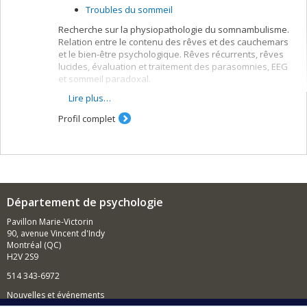
Troubles du sommeil
Recherche sur la physiopathologie du somnambulisme.
Relation entre le contenu des rêves et des cauchemars
et le bien-être psychologique. Rêves récurrents, rêves
lucides, évaluation et traitement des parasomnies, EEG
et sommeil paradoxal.
Lire plus…
Méthodologies
Profil complet
Polysomnographie
Analyse spectrale de l’EEG
Collectes nocturnes de rêves
Journaux de rêves
Département de psychologie
Pavillon Marie-Victorin
90, avenue Vincent d'Indy
Montréal (QC)
H2V 2S9
514 343-6972
Nouvelles et événements