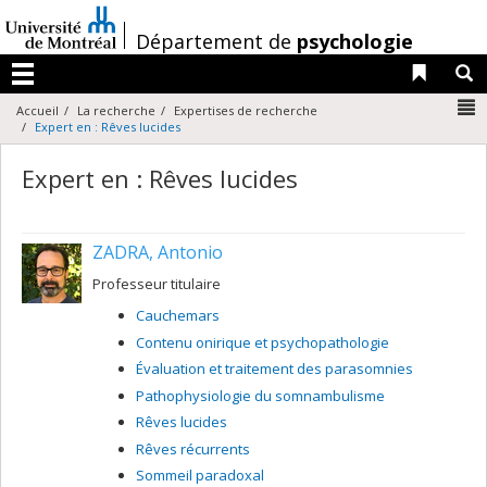
Passer
au
/
Département de
psychologie
contenu
Liens 
R
Menu
N
Accueil
La recherche
Expertises de recherche
Expert en : Rêves lucides
Expert en : Rêves lucides
ZADRA, Antonio
Professeur titulaire
Cauchemars
Contenu onirique et psychopathologie
Évaluation et traitement des parasomnies
Pathophysiologie du somnambulisme
Rêves lucides
Rêves récurrents
Sommeil paradoxal