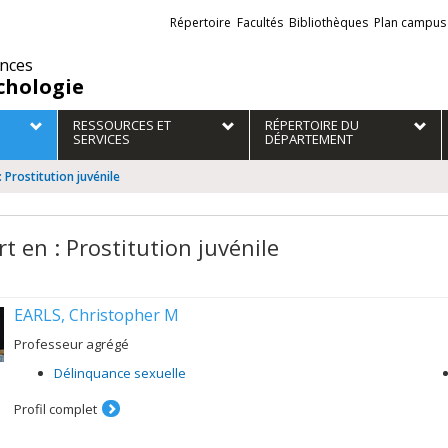
Liens
Répertoire
Facultés
Bibliothèques
Plan campus
externes
ences
chologie
RESSOURCES ET
RÉPERTOIRE DU
SERVICES
DÉPARTEMENT
: Prostitution juvénile
t en : Prostitution juvénile
EARLS, Christopher M
Professeur agrégé
Délinquance sexuelle
Profil complet