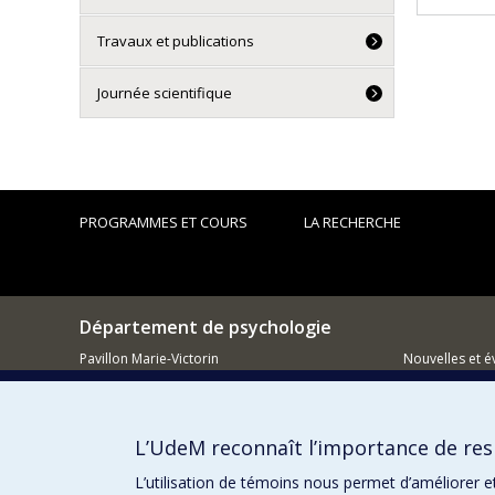
Travaux et publications
Journée scientifique
PROGRAMMES ET COURS
LA RECHERCHE
Département de psychologie
Pavillon Marie-Victorin
Nouvelles et 
90, avenue Vincent d'Indy
Montréal (QC)
Comment so
H2V 2S9
L’UdeM reconnaît l’importance de resp
514 343-6972
L’utilisation de témoins nous permet d’améliorer e