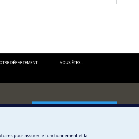
OTRE DÉPARTEMENT
VOUS ÊTES...
FACULTÉ DES ARTS ET DES SCIENCES
Nos départements et écoles
Nos centres d'études
atoires pour assurer le fonctionnement et la
Nos programmes et cours