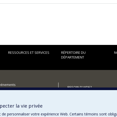
RESSOURCES ET SERVICES
RÉPERTOIRE DU
N
DÉPARTEMENT
événements
BESOIN D'AIDE?
utenir le Département?
Plan du site
Signaler une erreur
ecter la vie privée
Accessibilité
t de personnaliser votre expérience Web. Certains témoins sont oblig