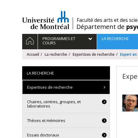
Passer
au
contenu
/
Faculté des arts et des sci
Département de
psy
Navigation
ACCUEIL
PROGRAMMES ET
LA RECHERCHE
principale
COURS
Accueil
La recherche
Expertises de recherche
Expert en 
LA RECHERCHE
Exper
Expertises de recherche
Chaires, centres, groupes, et
laboratoires
Thèses et mémoires
Essais doctoraux