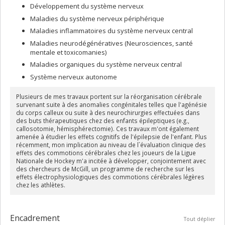
l’origine de plusieurs programmes et initiatives pour assurer une
Développement du système nerveux
présence accrue des femmes en sciences et en génie tant dans
Maladies du système nerveux périphérique
les collèges et les universités que dans le secteur privé.
Maladies inflammatoires du système nerveux central
Devenue membre de la Société royale du Canada en 1997, Maryse
Maladies neurodégénératives (Neurosciences, santé
Lassonde a obtenu le prix Acfas Marcel-Vincent en 1998. L’année
mentale et toxicomanies)
suivante, elle a été reçue chevalière de l’Ordre national du
Québec, puis a été promue officière en 2012.
Maladies organiques du système nerveux central
Système nerveux autonome
Plusieurs de mes travaux portent sur la réorganisation cérébrale
survenant suite à des anomalies congénitales telles que l'agénésie
du corps calleux ou suite à des neurochirurgies effectuées dans
des buts thérapeutiques chez des enfants épileptiques (e.g.,
callosotomie, hémisphérectomie). Ces travaux m'ont également
amenée à étudier les effets cognitifs de l'épilepsie de l'enfant. Plus
récemment, mon implication au niveau de l`évaluation clinique des
effets des commotions cérébrales chez les joueurs de la Ligue
Nationale de Hockey m'a incitée à développer, conjointement avec
des chercheurs de McGill, un programme de recherche sur les
effets électrophysiologiques des commotions cérébrales légères
chez les athlètes.
Encadrement
Tout déplier