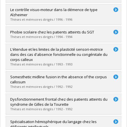
Lien vers le document dans Papyrus
Diplômé(e) :
McCabe, Nicole
Le contrôle visuo-moteur dans la démence de type
Cycle :
Doctorat
Alzheimer
Diplôme obtenu :
Ph. D.
Thèses et mémoires dirigés / 1996 - 1996
Lien vers le document dans Papyrus
Diplômé(e) :
Demers, Pascale
Phobie scolaire chez les patients atteints du SGT
Cycle :
Doctorat
Thèses et mémoires dirigés / 1994 - 1994
Diplôme obtenu :
Ph. D.
Lien vers le document dans Papyrus
Diplômé(e) :
Caillé, Stéphanie
L'étendue et les limites de la plasticité sensori-motrice
Cycle :
Maîtrise
dans des cas d'absence fonctionnelle ou congénitale du
Diplôme obtenu :
M. Ps.
corps calleux
Lien vers le document dans Papyrus
Thèses et mémoires dirigés / 1993 - 1993
Diplômé(e) :
Chicoine, Anne-Josée
Somesthetic midline fusion in the absence of the corpus
Cycle :
Doctorat
callosum
Diplôme obtenu :
Ph. D.
Thèses et mémoires dirigés / 1992 - 1992
Lien vers le document dans Papyrus
Diplômé(e) :
Schiavetto, Alessandra
Dysfonctionnement frontal chez des patients atteints du
Cycle :
Maîtrise
syndrome de Gilles de la Tourette
Diplôme obtenu :
M. Sc.
Thèses et mémoires dirigés / 1992 - 1992
Lien vers le document dans Papyrus
Diplômé(e) :
Lussier, Francine
Spécialisation hémisphérique du langage chez les
Cycle :
Doctorat
déficients intellectuels