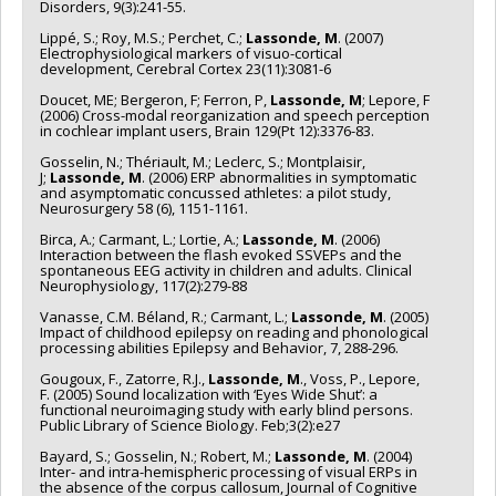
Disorders, 9(3):241-55.
Lippé, S.; Roy, M.S.; Perchet, C.;
Lassonde, M
. (2007)
Electrophysiological markers of visuo-cortical
development, Cerebral Cortex 23(11):3081-6
Doucet, ME; Bergeron, F; Ferron, P,
Lassonde, M
; Lepore, F
(2006) Cross-modal reorganization and speech perception
in cochlear implant users, Brain 129(Pt 12):3376-83.
Gosselin, N.; Thériault, M.; Leclerc, S.; Montplaisir,
J;
Lassonde, M
. (2006) ERP abnormalities in symptomatic
and asymptomatic concussed athletes: a pilot study,
Neurosurgery 58 (6), 1151-1161.
Birca, A.; Carmant, L.; Lortie, A.;
Lassonde, M
. (2006)
Interaction between the flash evoked SSVEPs and the
spontaneous EEG activity in children and adults. Clinical
Neurophysiology, 117(2):279-88
Vanasse, C.M. Béland, R.; Carmant, L.;
Lassonde, M
. (2005)
Impact of childhood epilepsy on reading and phonological
processing abilities Epilepsy and Behavior, 7, 288-296.
Gougoux, F., Zatorre, R.J.,
Lassonde, M
., Voss, P., Lepore,
F. (2005) Sound localization with ‘Eyes Wide Shut’: a
functional neuroimaging study with early blind persons.
Public Library of Science Biology. Feb;3(2):e27
Bayard, S.; Gosselin, N.; Robert, M.;
Lassonde, M
. (2004)
Inter- and intra-hemispheric processing of visual ERPs in
the absence of the corpus callosum, Journal of Cognitive