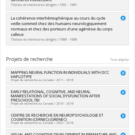
Diplôme obtenu :
Ph. D.
Thèses et mémoires dirigés / 1991 - 1991
Lien vers le document dans Papyrus
Diplômé(e) :
Tosoni, Caroline
La cohérence interhémisphérique au cours du cycle
Cycle :
Maîtrise
veille-sommeil chez des humains neurologiquement
Diplôme obtenu :
M. Ps.
normaux et chez des porteurs d'une agénésie du corps
Lien vers le document dans Papyrus
calleux
Thèses et mémoires dirigés / 1989 - 1989
Diplômé(e) :
Marcotte, Roger
Cycle :
Maîtrise
Projets de recherche
Tout déplier
Diplôme obtenu :
M. Ps.
Lien vers le document dans Papyrus
MAPPING NEURAL FUNCTION IN INDIVIDUALS WITH DCC
HAPLOTYPE
Projet de recherche au Canada / 2011 - 2018
Chercheur principal :
EARLY RELATIONAL, COGNITIVE, AND NEURAL
Marco Leyton
,
Chawki Benkelfat
,
Alain
MANIFESTATIONS OF SOCIAL DYSFUNCTION AFTER
Dagher
,
Ridha Joober
,
Cecilia Flores
PRESCHOOL TBI
Co-chercheurs :
Maryse Lassonde
,
Franco Lepore
,
Hugo
Projet de recherche au Canada / 2010 - 2018
Théoret
Sources de financement :
IRSC/Instituts de recherche en
Chercheur principal :
CENTRE DE RECHERCHE EN NEUROPSYCHOLOGIE ET
Miriam Beauchamp
santé du Canada
COGNITION (CERNEC) (GRENEC)
Co-chercheurs :
Maryse Lassonde
,
Annie Bernier
,
Jocelyn
Projet de recherche au Canada / 2002 - 2018
Programmes de subvention :
PVXX5647-(MOP) Subvention de
Gravel
fonctionnement incluant les subventions de fonctionnement
Sources de financement :
IRSC/Instituts de recherche en
Chercheur principal :
VISUAL AND COGNITIVE DEVELOPMENT IN PREMATURE AND
Franco Lepore