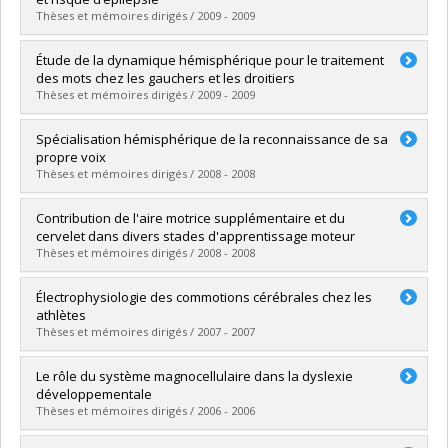
Diplôme obtenu :
Ph. D.
Thèses et mémoires dirigés / 2009 - 2009
Lien vers le document dans Papyrus
Diplômé(e) :
Podubnaia-Birca, Ala
Étude de la dynamique hémisphérique pour le traitement
Cycle :
Doctorat
des mots chez les gauchers et les droitiers
Diplôme obtenu :
Ph. D.
Thèses et mémoires dirigés / 2009 - 2009
Lien vers le document dans Papyrus
Diplômé(e) :
Tremblay, Tania
Spécialisation hémisphérique de la reconnaissance de sa
Cycle :
Doctorat
propre voix
Diplôme obtenu :
Ph. D.
Thèses et mémoires dirigés / 2008 - 2008
Lien vers le document dans Papyrus
Diplômé(e) :
Rosa, Christine
Contribution de l'aire motrice supplémentaire et du
Cycle :
Doctorat
cervelet dans divers stades d'apprentissage moteur
Diplôme obtenu :
Ph. D.
Thèses et mémoires dirigés / 2008 - 2008
Lien vers le document dans Papyrus
Diplômé(e) :
Vasilescu, Maria-Cristina
Électrophysiologie des commotions cérébrales chez les
Cycle :
Doctorat
athlètes
Diplôme obtenu :
Ph. D.
Thèses et mémoires dirigés / 2007 - 2007
Lien vers le document dans Papyrus
Diplômé(e) :
Gosselin, Nadia
Le rôle du système magnocellulaire dans la dyslexie
Cycle :
Doctorat
développementale
Diplôme obtenu :
Ph. D.
Thèses et mémoires dirigés / 2006 - 2006
Lien vers le document dans Papyrus