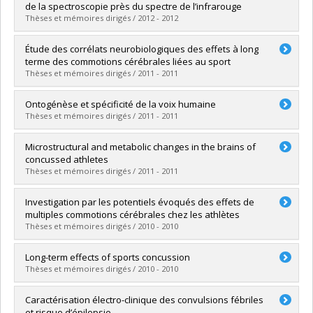
Cycle :
Doctorat
de la spectroscopie près du spectre de l’infrarouge
Diplôme obtenu :
Ph. D.
Thèses et mémoires dirigés / 2012 - 2012
Lien vers le document dans Papyrus
Diplômé(e) :
Safi, Dima
Étude des corrélats neurobiologiques des effets à long
Cycle :
Doctorat
terme des commotions cérébrales liées au sport
Diplôme obtenu :
Ph. D.
Thèses et mémoires dirigés / 2011 - 2011
Lien vers le document dans Papyrus
Diplômé(e) :
Tremblay, Sebastien
Ontogénèse et spécificité de la voix humaine
Cycle :
Maîtrise
Thèses et mémoires dirigés / 2011 - 2011
Diplôme obtenu :
M. Sc.
Lien vers le document dans Papyrus
Diplômé(e) :
Beauchemin, Maude
Microstructural and metabolic changes in the brains of
Cycle :
Doctorat
concussed athletes
Diplôme obtenu :
Ph. D.
Thèses et mémoires dirigés / 2011 - 2011
Lien vers le document dans Papyrus
Diplômé(e) :
Henry, Luke
Investigation par les potentiels évoqués des effets de
Cycle :
Doctorat
multiples commotions cérébrales chez les athlètes
Diplôme obtenu :
Ph. D.
Thèses et mémoires dirigés / 2010 - 2010
Lien vers le document dans Papyrus
Diplômé(e) :
Thériault, Martin
Long-term effects of sports concussion
Cycle :
Doctorat
Thèses et mémoires dirigés / 2010 - 2010
Diplôme obtenu :
Ph. D.
Lien vers le document dans Papyrus
Diplômé(e) :
De Beaumont, Louis
Caractérisation électro-clinique des convulsions fébriles
Cycle :
Doctorat
et risque d’épilepsie