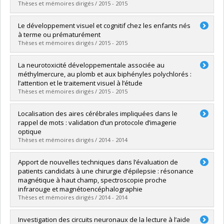
Lien vers le document dans Papyrus
Thèses et mémoires dirigés / 2015 - 2015
Diplômé(e) :
Hébert-Lalonde, Noémie
Le développement visuel et cognitif chez les enfants nés
Cycle :
Doctorat
à terme ou prématurément
Diplôme obtenu :
Ph. D.
Thèses et mémoires dirigés / 2015 - 2015
Lien vers le document dans Papyrus
Diplômé(e) :
Sayeur, Mélissa Sue
La neurotoxicité développementale associée au
Cycle :
Doctorat
méthylmercure, au plomb et aux biphényles polychlorés :
Diplôme obtenu :
Ph. D.
l’attention et le traitement visuel à l’étude
Lien vers le document dans Papyrus
Thèses et mémoires dirigés / 2015 - 2015
Diplômé(e) :
Ethier, Audrey-Anne
Localisation des aires cérébrales impliquées dans le
Cycle :
Doctorat
rappel de mots : validation d’un protocole d’imagerie
Diplôme obtenu :
Ph. D.
optique
Lien vers le document dans Papyrus
Thèses et mémoires dirigés / 2014 - 2014
Diplômé(e) :
Lefrançois, Mélanie
Apport de nouvelles techniques dans l’évaluation de
Cycle :
Maîtrise
patients candidats à une chirurgie d’épilepsie : résonance
Diplôme obtenu :
M. Sc.
magnétique à haut champ, spectroscopie proche
Lien vers le document dans Papyrus
infrarouge et magnétoencéphalographie
Thèses et mémoires dirigés / 2014 - 2014
Diplômé(e) :
Nguyen, Dang Khoa
Investigation des circuits neuronaux de la lecture à l’aide