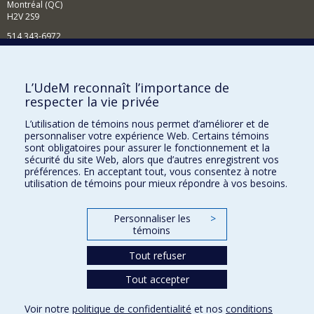
Montréal (QC)
H2V 2S9
514 343-6972
Nouvelles et événements
Comment soutenir le Département?
L’UdeM reconnaît l’importance de
respecter la vie privée
BESOIN D'AIDE?
L’utilisation de témoins nous permet d’améliorer et de
Plan du site
personnaliser votre expérience Web. Certains témoins
Signaler une erreur
sont obligatoires pour assurer le fonctionnement et la
sécurité du site Web, alors que d’autres enregistrent vos
Accessibilité
préférences. En acceptant tout, vous consentez à notre
utilisation de témoins pour mieux répondre à vos besoins.
FACULTÉ DES ARTS ET DES SCIENCES
Nos départements et écoles
Personnaliser les
>
témoins
Nos centres d'études
Tout refuser
Nos programmes et cours
Tout accepter
Confidentialité
Voir notre
politique de confidentialité
et nos
conditions