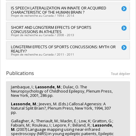
Programmes de subvention :
PVXX5647-(MOP) Subvention de
Mark Walker
,
Rosana Weksberg
,
Shi Wu
,
Elisabeth Winsor
,
fonctionnement incluant les subventions de fonctionnement
Chercheur principal :
IS SPEECH LATERALIZATION AN INNATE OR ACQUIRED
Maryse Lassonde
Lise Dubois
,
Germaine Buck Louis
,
Regen Drouin
,
Patricke
CHARACTERISTIC OF THE HUMAN BRAIN ?
programmatiques (général)
Eydoux
,
Warren Foster
,
Sonya Kashyap
,
Elena Kolomietz
,
Projet de recherche au Canada / 1994 - 2014
Isabelle Marc-Series
,
Pierre Julien
,
Bruno Piedboeuf
,
Yves
Tremblay
,
Gina Muckle
,
Éric Dewailly
,
Pierre Ayotte
,
Chercheur principal :
SHORT AND LONGTERM EFFECTS OF SPORTS
Maryse Lassonde
Normand Brassard
,
Daria Pereg
CONCUSSIONS IN ATHLETES
Sources de financement :
CRSNG/Conseil de recherches en
Projet de recherche au Canada / 2008 - 2013
Sources de financement :
IRSC/Instituts de recherche en
sciences naturelles et génie du Canada (CRSNG)
santé du Canada
Programmes de subvention :
PVX20965-(RGP) Programme de
Chercheur principal :
LONGTERM EFFECTS OF SPORTS CONCUSSIONS: MYTH OR
Maryse Lassonde
Programmes de subvention :
subvention à la découverte individuelle ou de groupe
REALITY?
Projet de recherche au Canada / 2011 - 2011
Chercheur principal :
Maryse Lassonde
Publications
Tout déplier
Jambaque, I.;
Lassonde, M
.; Dulac, O. The
Neuropsychology of Childhood Epilepsy, Plenum Press,
New York, 2001, 286 pp.
Lassonde, M
.; Jeeves, M. (Eds.) Callosal Agenesis: A
Natural Split Brain?, Plenum Press, New York, 1994, 307
pp.
Gallagher, A.; Theriault, M.; Maclin, E.; Low, K; Gratton, G.;
Fabiani, M.; Rouleau, I.; Lepore, F.; Béland, R.;
Lassonde,
M
. (2007) Language mapping using near-infrared
spectroscopy (NIRS) in young epileptic patients, Epileptic