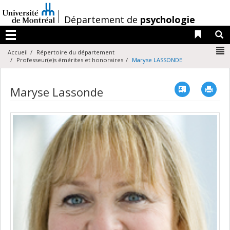
Passer
au
/
Département de
psychologie
contenu
Liens 
R
Menu
N
Accueil
Répertoire du département
Professeur(e)s émérites et honoraires
Maryse LASSONDE
Vcard
Imp
Maryse Lassonde