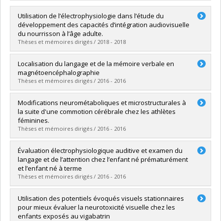
Utilisation de l’électrophysiologie dans l’étude du
développement des capacités d’intégration audiovisuelle
du nourrisson à l’âge adulte.
Thèses et mémoires dirigés / 2018 - 2018
Diplômé(e) :
Dionne-Dostie, Emmanuelle
Localisation du langage et de la mémoire verbale en
Cycle :
Doctorat
magnétoencéphalographie
Diplôme obtenu :
Ph. D.
Thèses et mémoires dirigés / 2016 - 2016
Lien vers le document dans Papyrus
Diplômé(e) :
Pirmoradi, Mona
Modifications neurométaboliques et microstructurales à
Cycle :
Doctorat
la suite d'une commotion cérébrale chez les athlètes
Diplôme obtenu :
Ph. D.
féminines.
Lien vers le document dans Papyrus
Thèses et mémoires dirigés / 2016 - 2016
Diplômé(e) :
Chamard, Emilie
Évaluation électrophysiologique auditive et examen du
Cycle :
Doctorat
langage et de l’attention chez l’enfant né prématurément
Diplôme obtenu :
Ph. D.
et l’enfant né à terme
Lien vers le document dans Papyrus
Thèses et mémoires dirigés / 2016 - 2016
Diplômé(e) :
Paquette, Natacha
Utilisation des potentiels évoqués visuels stationnaires
Cycle :
Doctorat
pour mieux évaluer la neurotoxicité visuelle chez les
Diplôme obtenu :
Ph. D.
enfants exposés au vigabatrin