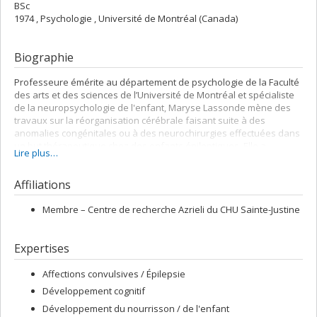
BSc
1974 , Psychologie , Université de Montréal (Canada)
Biographie
Professeure émérite au département de psychologie de la Faculté
des arts et des sciences de l’Université de Montréal et spécialiste
de la neuropsychologie de l'enfant, Maryse Lassonde mène des
travaux sur la réorganisation cérébrale faisant suite à des
anomalies congénitales ou à des neurochirurgies effectuées dans
un but thérapeutique chez des enfants épileptiques. Elle a
Lire plus…
également étudié les effets cognitifs de l'épilepsie de l'enfant. Plus
récemment, sa participation à l’évaluation clinique des contrecoups
Affiliations
des commotions cérébrales chez les joueurs de la Ligue nationale
de hockey l'a conduite à élaborer, avec des chercheurs de
l’Université McGill, un programme de recherche sur les
Membre –
Centre de recherche Azrieli du CHU Sainte-Justine
répercussions électrophysiologiques des commotions cérébrales
légères chez les athlètes.
Expertises
Directrice scientifique du Fonds de recherche du Québec – Nature
et technologies depuis plus de six ans, Maryse Lassonde a
Affections convulsives / Épilepsie
travaillé à la bonification de ses programmes et à la promotion de
Développement cognitif
ses activités de recherche, en plus d'avoir été l’instigatrice de
plusieurs partenariats internationaux. Elle a également été à
Développement du nourrisson / de l'enfant