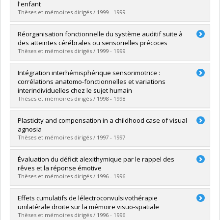
Cycle :
Doctorat
l'enfant
Diplôme obtenu :
Ph. D.
Thèses et mémoires dirigés / 1999 - 1999
Lien vers le document dans Papyrus
Diplômé(e) :
Hernández, María Teresa
Réorganisation fonctionnelle du système auditif suite à
Cycle :
Doctorat
des atteintes cérébrales ou sensorielles précoces
Diplôme obtenu :
Ph. D.
Thèses et mémoires dirigés / 1999 - 1999
Lien vers le document dans Papyrus
Diplômé(e) :
Lessard, Nadia
Intégration interhémisphérique sensorimotrice :
Cycle :
Doctorat
corrélations anatomo-fonctionnelles et variations
Diplôme obtenu :
Ph. D.
interindividuelles chez le sujet humain
Lien vers le document dans Papyrus
Thèses et mémoires dirigés / 1998 - 1998
Diplômé(e) :
Caillé, Stéphanie
Plasticity and compensation in a childhood case of visual
Cycle :
Doctorat
agnosia
Diplôme obtenu :
Ph. D.
Thèses et mémoires dirigés / 1997 - 1997
Lien vers le document dans Papyrus
Diplômé(e) :
Schiavetto, Alessandra
Évaluation du déficit alexithymique par le rappel des
Cycle :
Doctorat
rêves et la réponse émotive
Diplôme obtenu :
Ph. D.
Thèses et mémoires dirigés / 1996 - 1996
Lien vers le document dans Papyrus
Diplômé(e) :
Ouellet, Lucie
Effets cumulatifs de lélectroconvulsivothérapie
Cycle :
Maîtrise
unilatérale droite sur la mémoire visuo-spatiale
Diplôme obtenu :
M. Sc.
Thèses et mémoires dirigés / 1996 - 1996