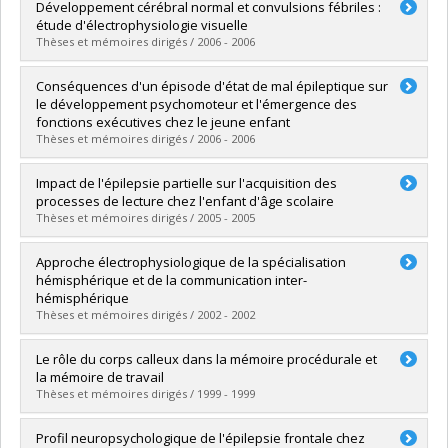
Diplômé(e) :
Lavoie, Karyne
Développement cérébral normal et convulsions fébriles :
Cycle :
Doctorat
étude d'électrophysiologie visuelle
Diplôme obtenu :
Ph. D.
Thèses et mémoires dirigés / 2006 - 2006
Lien vers le document dans Papyrus
Diplômé(e) :
Lippé, Sarah
Conséquences d'un épisode d'état de mal épileptique sur
Cycle :
Doctorat
le développement psychomoteur et l'émergence des
Diplôme obtenu :
Ph. D.
fonctions exécutives chez le jeune enfant
Lien vers le document dans Papyrus
Thèses et mémoires dirigés / 2006 - 2006
Diplômé(e) :
Roy, Hélène
Impact de l'épilepsie partielle sur l'acquisition des
Cycle :
Doctorat
processes de lecture chez l'enfant d'âge scolaire
Diplôme obtenu :
Ph. D.
Thèses et mémoires dirigés / 2005 - 2005
Lien vers le document dans Papyrus
Diplômé(e) :
Vanasse, Catherine-Marie
Approche électrophysiologique de la spécialisation
Cycle :
Doctorat
hémisphérique et de la communication inter-
Diplôme obtenu :
Ph. D.
hémisphérique
Lien vers le document dans Papyrus
Thèses et mémoires dirigés / 2002 - 2002
Diplômé(e) :
Bayard, Sophie
Le rôle du corps calleux dans la mémoire procédurale et
Cycle :
Doctorat
la mémoire de travail
Diplôme obtenu :
Ph. D.
Thèses et mémoires dirigés / 1999 - 1999
Lien vers le document dans Papyrus
Diplômé(e) :
Guise, Élaine de
Profil neuropsychologique de l'épilepsie frontale chez