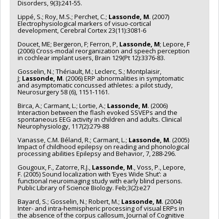
Disorders, 9(3):241-55.
Lippé, S.; Roy, M.S.; Perchet, C.;
Lassonde, M
. (2007)
Electrophysiological markers of visuo-cortical
development, Cerebral Cortex 23(11):3081-6
Doucet, ME; Bergeron, F; Ferron, P,
Lassonde, M
; Lepore, F
(2006) Cross-modal reorganization and speech perception
in cochlear implant users, Brain 129(Pt 12):3376-83.
Gosselin, N.; Thériault, M.; Leclerc, S.; Montplaisir,
J;
Lassonde, M
. (2006) ERP abnormalities in symptomatic
and asymptomatic concussed athletes: a pilot study,
Neurosurgery 58 (6), 1151-1161.
Birca, A.; Carmant, L.; Lortie, A.;
Lassonde, M
. (2006)
Interaction between the flash evoked SSVEPs and the
spontaneous EEG activity in children and adults. Clinical
Neurophysiology, 117(2):279-88
Vanasse, C.M. Béland, R.; Carmant, L.;
Lassonde, M
. (2005)
Impact of childhood epilepsy on reading and phonological
processing abilities Epilepsy and Behavior, 7, 288-296.
Gougoux, F., Zatorre, R.J.,
Lassonde, M
., Voss, P., Lepore,
F. (2005) Sound localization with ‘Eyes Wide Shut’: a
functional neuroimaging study with early blind persons.
Public Library of Science Biology. Feb;3(2):e27
Bayard, S.; Gosselin, N.; Robert, M.;
Lassonde, M
. (2004)
Inter- and intra-hemispheric processing of visual ERPs in
the absence of the corpus callosum, Journal of Cognitive