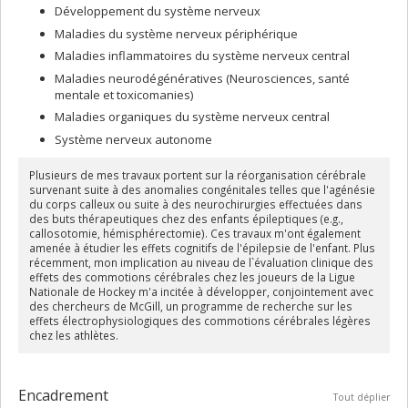
l’origine de plusieurs programmes et initiatives pour assurer une
Développement du système nerveux
présence accrue des femmes en sciences et en génie tant dans
Maladies du système nerveux périphérique
les collèges et les universités que dans le secteur privé.
Maladies inflammatoires du système nerveux central
Devenue membre de la Société royale du Canada en 1997, Maryse
Maladies neurodégénératives (Neurosciences, santé
Lassonde a obtenu le prix Acfas Marcel-Vincent en 1998. L’année
mentale et toxicomanies)
suivante, elle a été reçue chevalière de l’Ordre national du
Québec, puis a été promue officière en 2012.
Maladies organiques du système nerveux central
Système nerveux autonome
Plusieurs de mes travaux portent sur la réorganisation cérébrale
survenant suite à des anomalies congénitales telles que l'agénésie
du corps calleux ou suite à des neurochirurgies effectuées dans
des buts thérapeutiques chez des enfants épileptiques (e.g.,
callosotomie, hémisphérectomie). Ces travaux m'ont également
amenée à étudier les effets cognitifs de l'épilepsie de l'enfant. Plus
récemment, mon implication au niveau de l`évaluation clinique des
effets des commotions cérébrales chez les joueurs de la Ligue
Nationale de Hockey m'a incitée à développer, conjointement avec
des chercheurs de McGill, un programme de recherche sur les
effets électrophysiologiques des commotions cérébrales légères
chez les athlètes.
Encadrement
Tout déplier