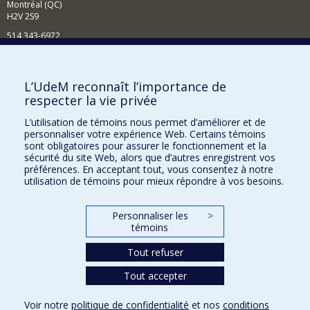
Montréal (QC)
H2V 2S9
514 343-6972
Nouvelles et événements
Comment soutenir le Département?
L’UdeM reconnaît l’importance de
respecter la vie privée
BESOIN D'AIDE?
L’utilisation de témoins nous permet d’améliorer et de
Plan du site
personnaliser votre expérience Web. Certains témoins
Signaler une erreur
sont obligatoires pour assurer le fonctionnement et la
sécurité du site Web, alors que d’autres enregistrent vos
Accessibilité
préférences. En acceptant tout, vous consentez à notre
utilisation de témoins pour mieux répondre à vos besoins.
FACULTÉ DES ARTS ET DES SCIENCES
Nos départements et écoles
Personnaliser les
>
témoins
Nos centres d'études
Tout refuser
Nos programmes et cours
Tout accepter
Confidentialité
Voir notre
politique de confidentialité
et nos
conditions