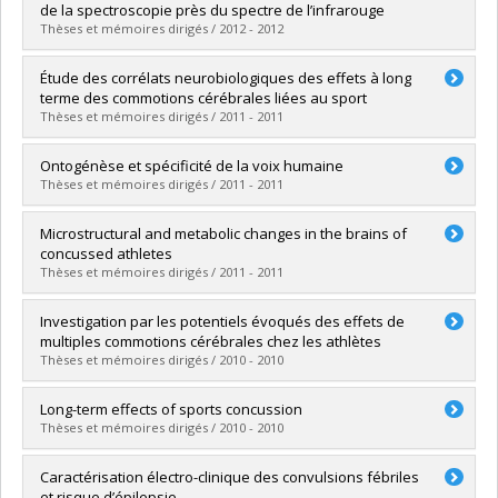
Cycle :
Doctorat
de la spectroscopie près du spectre de l’infrarouge
Diplôme obtenu :
Ph. D.
Thèses et mémoires dirigés / 2012 - 2012
Lien vers le document dans Papyrus
Diplômé(e) :
Safi, Dima
Étude des corrélats neurobiologiques des effets à long
Cycle :
Doctorat
terme des commotions cérébrales liées au sport
Diplôme obtenu :
Ph. D.
Thèses et mémoires dirigés / 2011 - 2011
Lien vers le document dans Papyrus
Diplômé(e) :
Tremblay, Sebastien
Ontogénèse et spécificité de la voix humaine
Cycle :
Maîtrise
Thèses et mémoires dirigés / 2011 - 2011
Diplôme obtenu :
M. Sc.
Lien vers le document dans Papyrus
Diplômé(e) :
Beauchemin, Maude
Microstructural and metabolic changes in the brains of
Cycle :
Doctorat
concussed athletes
Diplôme obtenu :
Ph. D.
Thèses et mémoires dirigés / 2011 - 2011
Lien vers le document dans Papyrus
Diplômé(e) :
Henry, Luke
Investigation par les potentiels évoqués des effets de
Cycle :
Doctorat
multiples commotions cérébrales chez les athlètes
Diplôme obtenu :
Ph. D.
Thèses et mémoires dirigés / 2010 - 2010
Lien vers le document dans Papyrus
Diplômé(e) :
Thériault, Martin
Long-term effects of sports concussion
Cycle :
Doctorat
Thèses et mémoires dirigés / 2010 - 2010
Diplôme obtenu :
Ph. D.
Lien vers le document dans Papyrus
Diplômé(e) :
De Beaumont, Louis
Caractérisation électro-clinique des convulsions fébriles
Cycle :
Doctorat
et risque d’épilepsie