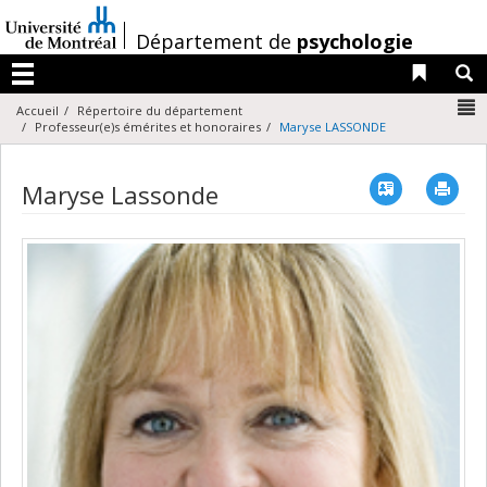
Passer
au
/
Département de
psychologie
contenu
Liens 
R
Menu
N
Accueil
Répertoire du département
Professeur(e)s émérites et honoraires
Maryse LASSONDE
Vcard
Imp
Maryse Lassonde