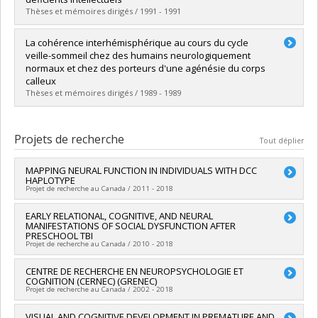
Diplôme obtenu :
Ph. D.
Thèses et mémoires dirigés / 1991 - 1991
Lien vers le document dans Papyrus
Diplômé(e) :
Tosoni, Caroline
La cohérence interhémisphérique au cours du cycle
Cycle :
Maîtrise
veille-sommeil chez des humains neurologiquement
Diplôme obtenu :
M. Ps.
normaux et chez des porteurs d'une agénésie du corps
Lien vers le document dans Papyrus
calleux
Thèses et mémoires dirigés / 1989 - 1989
Diplômé(e) :
Marcotte, Roger
Cycle :
Maîtrise
Projets de recherche
Tout déplier
Diplôme obtenu :
M. Ps.
Lien vers le document dans Papyrus
MAPPING NEURAL FUNCTION IN INDIVIDUALS WITH DCC
HAPLOTYPE
Projet de recherche au Canada / 2011 - 2018
Chercheur principal :
EARLY RELATIONAL, COGNITIVE, AND NEURAL
Marco Leyton
,
Chawki Benkelfat
,
Alain
MANIFESTATIONS OF SOCIAL DYSFUNCTION AFTER
Dagher
,
Ridha Joober
,
Cecilia Flores
PRESCHOOL TBI
Co-chercheurs :
Maryse Lassonde
,
Franco Lepore
,
Hugo
Projet de recherche au Canada / 2010 - 2018
Théoret
Sources de financement :
IRSC/Instituts de recherche en
Chercheur principal :
CENTRE DE RECHERCHE EN NEUROPSYCHOLOGIE ET
Miriam Beauchamp
santé du Canada
COGNITION (CERNEC) (GRENEC)
Co-chercheurs :
Maryse Lassonde
,
Annie Bernier
,
Jocelyn
Projet de recherche au Canada / 2002 - 2018
Programmes de subvention :
PVXX5647-(MOP) Subvention de
Gravel
fonctionnement incluant les subventions de fonctionnement
Sources de financement :
IRSC/Instituts de recherche en
Chercheur principal :
VISUAL AND COGNITIVE DEVELOPMENT IN PREMATURE AND
Franco Lepore