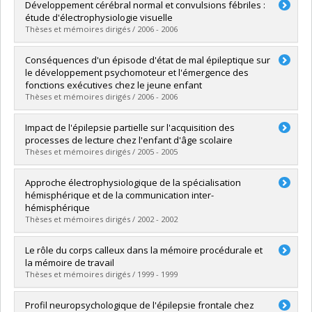
Diplômé(e) :
Lavoie, Karyne
Développement cérébral normal et convulsions fébriles :
Cycle :
Doctorat
étude d'électrophysiologie visuelle
Diplôme obtenu :
Ph. D.
Thèses et mémoires dirigés / 2006 - 2006
Lien vers le document dans Papyrus
Diplômé(e) :
Lippé, Sarah
Conséquences d'un épisode d'état de mal épileptique sur
Cycle :
Doctorat
le développement psychomoteur et l'émergence des
Diplôme obtenu :
Ph. D.
fonctions exécutives chez le jeune enfant
Lien vers le document dans Papyrus
Thèses et mémoires dirigés / 2006 - 2006
Diplômé(e) :
Roy, Hélène
Impact de l'épilepsie partielle sur l'acquisition des
Cycle :
Doctorat
processes de lecture chez l'enfant d'âge scolaire
Diplôme obtenu :
Ph. D.
Thèses et mémoires dirigés / 2005 - 2005
Lien vers le document dans Papyrus
Diplômé(e) :
Vanasse, Catherine-Marie
Approche électrophysiologique de la spécialisation
Cycle :
Doctorat
hémisphérique et de la communication inter-
Diplôme obtenu :
Ph. D.
hémisphérique
Lien vers le document dans Papyrus
Thèses et mémoires dirigés / 2002 - 2002
Diplômé(e) :
Bayard, Sophie
Le rôle du corps calleux dans la mémoire procédurale et
Cycle :
Doctorat
la mémoire de travail
Diplôme obtenu :
Ph. D.
Thèses et mémoires dirigés / 1999 - 1999
Lien vers le document dans Papyrus
Diplômé(e) :
Guise, Élaine de
Profil neuropsychologique de l'épilepsie frontale chez