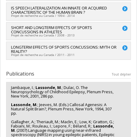
Programmes de subvention :
PVXX5647-(MOP) Subvention de
Mark Walker
,
Rosana Weksberg
,
Shi Wu
,
Elisabeth Winsor
,
fonctionnement incluant les subventions de fonctionnement
Chercheur principal :
IS SPEECH LATERALIZATION AN INNATE OR ACQUIRED
Maryse Lassonde
Lise Dubois
,
Germaine Buck Louis
,
Regen Drouin
,
Patricke
CHARACTERISTIC OF THE HUMAN BRAIN ?
programmatiques (général)
Eydoux
,
Warren Foster
,
Sonya Kashyap
,
Elena Kolomietz
,
Projet de recherche au Canada / 1994 - 2014
Isabelle Marc-Series
,
Pierre Julien
,
Bruno Piedboeuf
,
Yves
Tremblay
,
Gina Muckle
,
Éric Dewailly
,
Pierre Ayotte
,
Chercheur principal :
SHORT AND LONGTERM EFFECTS OF SPORTS
Maryse Lassonde
Normand Brassard
,
Daria Pereg
CONCUSSIONS IN ATHLETES
Sources de financement :
CRSNG/Conseil de recherches en
Projet de recherche au Canada / 2008 - 2013
Sources de financement :
IRSC/Instituts de recherche en
sciences naturelles et génie du Canada (CRSNG)
santé du Canada
Programmes de subvention :
PVX20965-(RGP) Programme de
Chercheur principal :
LONGTERM EFFECTS OF SPORTS CONCUSSIONS: MYTH OR
Maryse Lassonde
Programmes de subvention :
subvention à la découverte individuelle ou de groupe
REALITY?
Projet de recherche au Canada / 2011 - 2011
Chercheur principal :
Maryse Lassonde
Publications
Tout déplier
Jambaque, I.;
Lassonde, M
.; Dulac, O. The
Neuropsychology of Childhood Epilepsy, Plenum Press,
New York, 2001, 286 pp.
Lassonde, M
.; Jeeves, M. (Eds.) Callosal Agenesis: A
Natural Split Brain?, Plenum Press, New York, 1994, 307
pp.
Gallagher, A.; Theriault, M.; Maclin, E.; Low, K; Gratton, G.;
Fabiani, M.; Rouleau, I.; Lepore, F.; Béland, R.;
Lassonde,
M
. (2007) Language mapping using near-infrared
spectroscopy (NIRS) in young epileptic patients, Epileptic