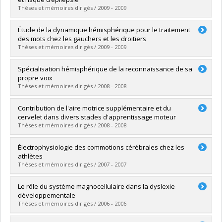
Diplôme obtenu :
Ph. D.
Thèses et mémoires dirigés / 2009 - 2009
Lien vers le document dans Papyrus
Diplômé(e) :
Podubnaia-Birca, Ala
Étude de la dynamique hémisphérique pour le traitement
Cycle :
Doctorat
des mots chez les gauchers et les droitiers
Diplôme obtenu :
Ph. D.
Thèses et mémoires dirigés / 2009 - 2009
Lien vers le document dans Papyrus
Diplômé(e) :
Tremblay, Tania
Spécialisation hémisphérique de la reconnaissance de sa
Cycle :
Doctorat
propre voix
Diplôme obtenu :
Ph. D.
Thèses et mémoires dirigés / 2008 - 2008
Lien vers le document dans Papyrus
Diplômé(e) :
Rosa, Christine
Contribution de l'aire motrice supplémentaire et du
Cycle :
Doctorat
cervelet dans divers stades d'apprentissage moteur
Diplôme obtenu :
Ph. D.
Thèses et mémoires dirigés / 2008 - 2008
Lien vers le document dans Papyrus
Diplômé(e) :
Vasilescu, Maria-Cristina
Électrophysiologie des commotions cérébrales chez les
Cycle :
Doctorat
athlètes
Diplôme obtenu :
Ph. D.
Thèses et mémoires dirigés / 2007 - 2007
Lien vers le document dans Papyrus
Diplômé(e) :
Gosselin, Nadia
Le rôle du système magnocellulaire dans la dyslexie
Cycle :
Doctorat
développementale
Diplôme obtenu :
Ph. D.
Thèses et mémoires dirigés / 2006 - 2006
Lien vers le document dans Papyrus