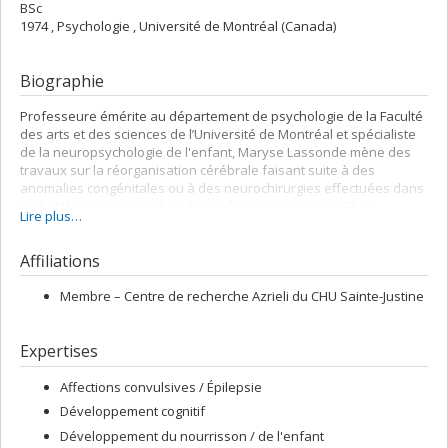
BSc
1974 , Psychologie , Université de Montréal (Canada)
Biographie
Professeure émérite au département de psychologie de la Faculté
des arts et des sciences de l’Université de Montréal et spécialiste
de la neuropsychologie de l'enfant, Maryse Lassonde mène des
travaux sur la réorganisation cérébrale faisant suite à des
anomalies congénitales ou à des neurochirurgies effectuées dans
un but thérapeutique chez des enfants épileptiques. Elle a
Lire plus…
également étudié les effets cognitifs de l'épilepsie de l'enfant. Plus
récemment, sa participation à l’évaluation clinique des contrecoups
Affiliations
des commotions cérébrales chez les joueurs de la Ligue nationale
de hockey l'a conduite à élaborer, avec des chercheurs de
l’Université McGill, un programme de recherche sur les
Membre –
Centre de recherche Azrieli du CHU Sainte-Justine
répercussions électrophysiologiques des commotions cérébrales
légères chez les athlètes.
Expertises
Directrice scientifique du Fonds de recherche du Québec – Nature
et technologies depuis plus de six ans, Maryse Lassonde a
Affections convulsives / Épilepsie
travaillé à la bonification de ses programmes et à la promotion de
Développement cognitif
ses activités de recherche, en plus d'avoir été l’instigatrice de
plusieurs partenariats internationaux. Elle a également été à
Développement du nourrisson / de l'enfant