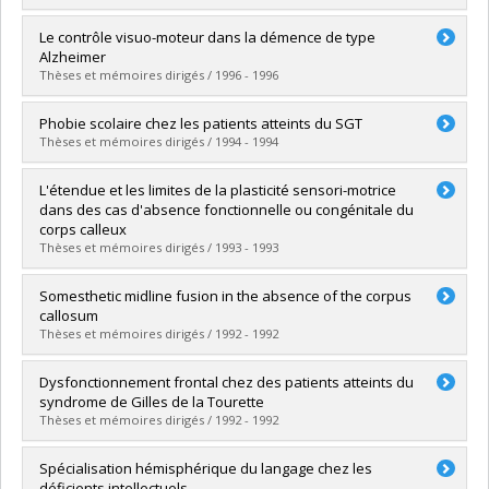
Lien vers le document dans Papyrus
Diplômé(e) :
McCabe, Nicole
Le contrôle visuo-moteur dans la démence de type
Cycle :
Doctorat
Alzheimer
Diplôme obtenu :
Ph. D.
Thèses et mémoires dirigés / 1996 - 1996
Lien vers le document dans Papyrus
Diplômé(e) :
Demers, Pascale
Phobie scolaire chez les patients atteints du SGT
Cycle :
Doctorat
Thèses et mémoires dirigés / 1994 - 1994
Diplôme obtenu :
Ph. D.
Lien vers le document dans Papyrus
Diplômé(e) :
Caillé, Stéphanie
L'étendue et les limites de la plasticité sensori-motrice
Cycle :
Maîtrise
dans des cas d'absence fonctionnelle ou congénitale du
Diplôme obtenu :
M. Ps.
corps calleux
Lien vers le document dans Papyrus
Thèses et mémoires dirigés / 1993 - 1993
Diplômé(e) :
Chicoine, Anne-Josée
Somesthetic midline fusion in the absence of the corpus
Cycle :
Doctorat
callosum
Diplôme obtenu :
Ph. D.
Thèses et mémoires dirigés / 1992 - 1992
Lien vers le document dans Papyrus
Diplômé(e) :
Schiavetto, Alessandra
Dysfonctionnement frontal chez des patients atteints du
Cycle :
Maîtrise
syndrome de Gilles de la Tourette
Diplôme obtenu :
M. Sc.
Thèses et mémoires dirigés / 1992 - 1992
Lien vers le document dans Papyrus
Diplômé(e) :
Lussier, Francine
Spécialisation hémisphérique du langage chez les
Cycle :
Doctorat
déficients intellectuels