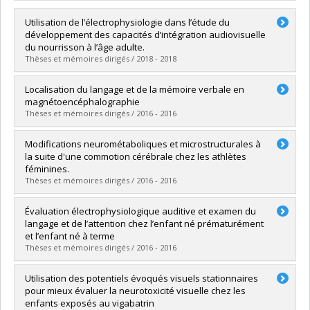
Utilisation de l’électrophysiologie dans l’étude du
développement des capacités d’intégration audiovisuelle
du nourrisson à l’âge adulte.
Thèses et mémoires dirigés / 2018 - 2018
Diplômé(e) :
Dionne-Dostie, Emmanuelle
Localisation du langage et de la mémoire verbale en
Cycle :
Doctorat
magnétoencéphalographie
Diplôme obtenu :
Ph. D.
Thèses et mémoires dirigés / 2016 - 2016
Lien vers le document dans Papyrus
Diplômé(e) :
Pirmoradi, Mona
Modifications neurométaboliques et microstructurales à
Cycle :
Doctorat
la suite d'une commotion cérébrale chez les athlètes
Diplôme obtenu :
Ph. D.
féminines.
Lien vers le document dans Papyrus
Thèses et mémoires dirigés / 2016 - 2016
Diplômé(e) :
Chamard, Emilie
Évaluation électrophysiologique auditive et examen du
Cycle :
Doctorat
langage et de l’attention chez l’enfant né prématurément
Diplôme obtenu :
Ph. D.
et l’enfant né à terme
Lien vers le document dans Papyrus
Thèses et mémoires dirigés / 2016 - 2016
Diplômé(e) :
Paquette, Natacha
Utilisation des potentiels évoqués visuels stationnaires
Cycle :
Doctorat
pour mieux évaluer la neurotoxicité visuelle chez les
Diplôme obtenu :
Ph. D.
enfants exposés au vigabatrin