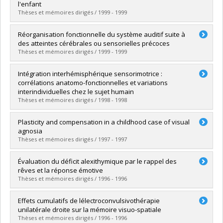
Cycle :
Doctorat
l'enfant
Diplôme obtenu :
Ph. D.
Thèses et mémoires dirigés / 1999 - 1999
Lien vers le document dans Papyrus
Diplômé(e) :
Hernández, María Teresa
Réorganisation fonctionnelle du système auditif suite à
Cycle :
Doctorat
des atteintes cérébrales ou sensorielles précoces
Diplôme obtenu :
Ph. D.
Thèses et mémoires dirigés / 1999 - 1999
Lien vers le document dans Papyrus
Diplômé(e) :
Lessard, Nadia
Intégration interhémisphérique sensorimotrice :
Cycle :
Doctorat
corrélations anatomo-fonctionnelles et variations
Diplôme obtenu :
Ph. D.
interindividuelles chez le sujet humain
Lien vers le document dans Papyrus
Thèses et mémoires dirigés / 1998 - 1998
Diplômé(e) :
Caillé, Stéphanie
Plasticity and compensation in a childhood case of visual
Cycle :
Doctorat
agnosia
Diplôme obtenu :
Ph. D.
Thèses et mémoires dirigés / 1997 - 1997
Lien vers le document dans Papyrus
Diplômé(e) :
Schiavetto, Alessandra
Évaluation du déficit alexithymique par le rappel des
Cycle :
Doctorat
rêves et la réponse émotive
Diplôme obtenu :
Ph. D.
Thèses et mémoires dirigés / 1996 - 1996
Lien vers le document dans Papyrus
Diplômé(e) :
Ouellet, Lucie
Effets cumulatifs de lélectroconvulsivothérapie
Cycle :
Maîtrise
unilatérale droite sur la mémoire visuo-spatiale
Diplôme obtenu :
M. Sc.
Thèses et mémoires dirigés / 1996 - 1996