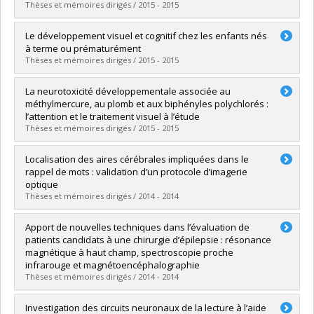
Lien vers le document dans Papyrus
Thèses et mémoires dirigés / 2015 - 2015
Diplômé(e) :
Hébert-Lalonde, Noémie
Le développement visuel et cognitif chez les enfants nés
Cycle :
Doctorat
à terme ou prématurément
Diplôme obtenu :
Ph. D.
Thèses et mémoires dirigés / 2015 - 2015
Lien vers le document dans Papyrus
Diplômé(e) :
Sayeur, Mélissa Sue
La neurotoxicité développementale associée au
Cycle :
Doctorat
méthylmercure, au plomb et aux biphényles polychlorés :
Diplôme obtenu :
Ph. D.
l’attention et le traitement visuel à l’étude
Lien vers le document dans Papyrus
Thèses et mémoires dirigés / 2015 - 2015
Diplômé(e) :
Ethier, Audrey-Anne
Localisation des aires cérébrales impliquées dans le
Cycle :
Doctorat
rappel de mots : validation d’un protocole d’imagerie
Diplôme obtenu :
Ph. D.
optique
Lien vers le document dans Papyrus
Thèses et mémoires dirigés / 2014 - 2014
Diplômé(e) :
Lefrançois, Mélanie
Apport de nouvelles techniques dans l’évaluation de
Cycle :
Maîtrise
patients candidats à une chirurgie d’épilepsie : résonance
Diplôme obtenu :
M. Sc.
magnétique à haut champ, spectroscopie proche
Lien vers le document dans Papyrus
infrarouge et magnétoencéphalographie
Thèses et mémoires dirigés / 2014 - 2014
Diplômé(e) :
Nguyen, Dang Khoa
Investigation des circuits neuronaux de la lecture à l’aide