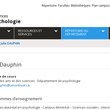
Liens
Répertoire
Facultés
Bibliothèques
Plan campus
externes
ences
chologie
RESSOURCES ET
RÉPERTOIRE DU
SERVICES
DÉPARTEMENT
Julie DAUPHIN
e Dauphin
e de cours
des arts et des sciences - Département de psychologie
auphin@umontreal.ca
ammes d’enseignement
accalauréat en psychologie - Campus Montréal – Sciences sociales : interv