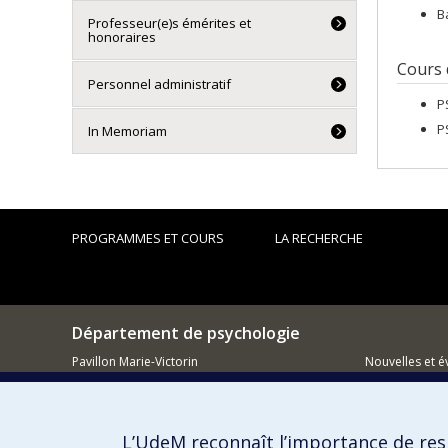
B
Professeur(e)s émérites et
honoraires
Cours
Personnel administratif
P
P
In Memoriam
PROGRAMMES ET COURS
LA RECHERCHE
Département de psychologie
Pavillon Marie-Victorin
Nouvelles et 
90, avenue Vincent d'Indy
Montréal (QC)
Comment so
H2V 2S9
L’UdeM reconnaît l’importance de resp
514 343-6972