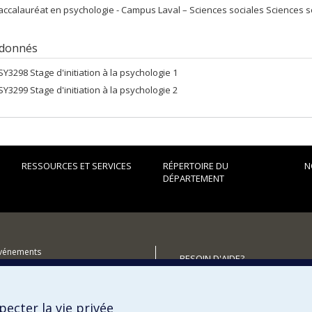
accalauréat en psychologie - Campus Laval – Sciences sociales Sciences so
 donnés
SY3298 Stage d'initiation à la psychologie 1
SY3299 Stage d'initiation à la psychologie 2
RESSOURCES ET SERVICES
RÉPERTOIRE DU
N
DÉPARTEMENT
événements
BESOIN D'AIDE?
utenir le Département?
Plan du site
Signaler une erreur
ecter la vie privée