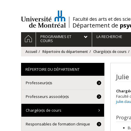
Passer
au
contenu
/
Faculté des arts et des sci
Département de
psy
Navigation
ACCUEIL
PROGRAMMES ET
LA RECHERCHE
principale
COURS
Accueil
Répertoire du département
Chargé(e)s de cours
RÉPERTOIRE DU DÉPARTEMENT
Juli
Professeur(e)s
Chargé
Faculté 
Professeurs associé(e)s
julie.d
Chargé(e)s de cours
Progr
Responsables de formation clinique
B