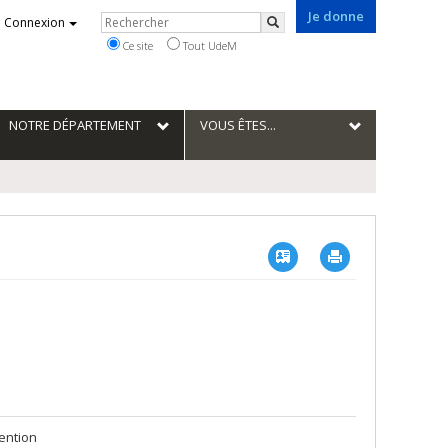
Je donne
Rechercher
Connexion
Rechercher
Ce site
Tout UdeM
NOTRE DÉPARTEMENT
VOUS ÊTES...
Vcard
Imprimer
ention