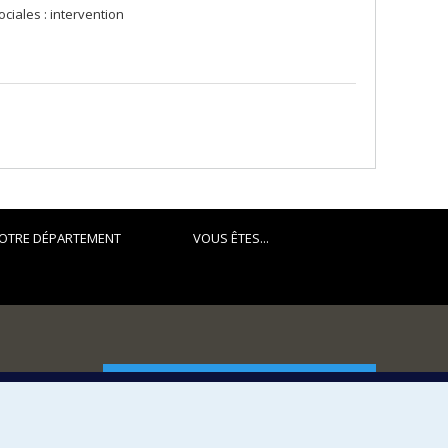
ciales : intervention
OTRE DÉPARTEMENT
VOUS ÊTES...
FACULTÉ DES ARTS ET DES SCIENCES
Nos départements et écoles
Nos centres d'études