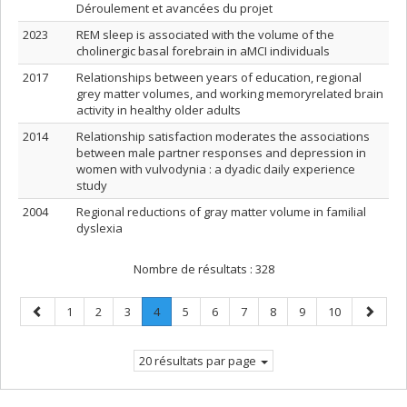
Déroulement et avancées du projet
2023
REM sleep is associated with the volume of the
cholinergic basal forebrain in aMCI individuals
2017
Relationships between years of education, regional
grey matter volumes, and working memoryrelated brain
activity in healthy older adults
2014
Relationship satisfaction moderates the associations
between male partner responses and depression in
women with vulvodynia : a dyadic daily experience
study
2004
Regional reductions of gray matter volume in familial
dyslexia
Nombre de résultats :
328
Page
Page
Page
Page
Page
.
Page
Page
Page
Page
Page
Page
Page
1
2
3
4
5
6
7
8
9
10
précédente
Page
suivant
courante.
20 résultats par page