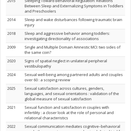
2015
Sleeping Toward Behavioral Regulation: Relations
Between Sleep and Externalizing Symptoms in Toddlers
and Preschoolers
2014
Sleep and wake disturbances following traumatic brain
injury
2018
Sleep and aggressive behavior among toddlers:
investigating directionality of associations
2009
Single and Multiple Domain Amnestic MCI: two sides of
the same coin?
2020
Signs of spatial neglect in unilateral peripheral
vestibulopathy
2024
Sexual well-being among partnered adults and couples
over 60 : a scoping review
2025
Sexual satisfaction across cultures, genders,
languages, and sexual orientations : validation of the
global measure of sexual satisfaction
2021
Sexual function and satisfaction in couples with
infertility : a closer look at the role of personal and
relational characteristics
2022
Sexual communication mediates cognitive–behavioral