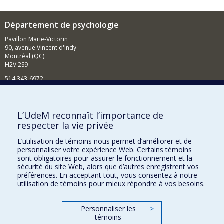
Département de psychologie
Pavillon Marie-Victorin
90, avenue Vincent d'Indy
Montréal (QC)
H2V 2S9
514 343-6972
Nouvelles et événements
Comment soutenir le Département?
L’UdeM reconnaît l’importance de
respecter la vie privée
BESOIN D'AIDE?
L’utilisation de témoins nous permet d’améliorer et de
Plan du site
personnaliser votre expérience Web. Certains témoins
Signaler une erreur
sont obligatoires pour assurer le fonctionnement et la
sécurité du site Web, alors que d’autres enregistrent vos
Accessibilité
préférences. En acceptant tout, vous consentez à notre
utilisation de témoins pour mieux répondre à vos besoins.
FACULTÉ DES ARTS ET DES SCIENCES
Nos départements et écoles
Personnaliser les
>
témoins
Nos centres d'études