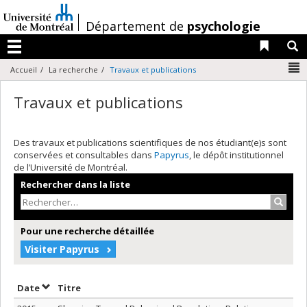
Passer
au
/
Département de
psychologie
contenu
Liens 
R
Menu
N
Accueil
La recherche
Travaux et publications
Travaux et publications
Des travaux et publications scientifiques de nos étudiant(e)s sont
conservées et consultables dans
Papyrus
, le dépôt institutionnel
de l’Université de Montréal.
Rechercher dans la liste
Recher
Pour une recherche détaillée
Visiter Papyrus
Trier par date en ordre décroissant
Trier par titre en ordre décroissant
Date
Titre