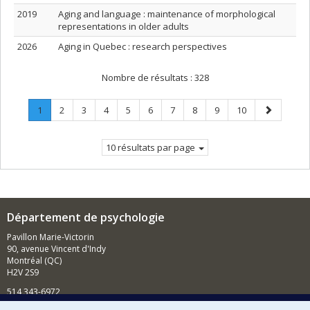
2019
Aging and language : maintenance of morphological
representations in older adults
2026
Aging in Quebec : research perspectives
Nombre de résultats :
328
Page
.
Page
Page
Page
Page
Page
Page
Page
Page
Page
Page
1
2
3
4
5
6
7
8
9
10
Page
suivante
courante.
10 résultats par page
Département de psychologie
Pavillon Marie-Victorin
90, avenue Vincent d'Indy
Montréal (QC)
H2V 2S9
514 343-6972