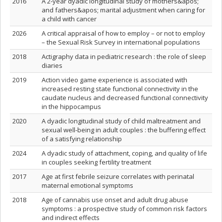
2016
A 2‐year dyadic longitudinal study of mothers&apos;
and fathers&apos; marital adjustment when caring for
a child with cancer
2026
A critical appraisal of how to employ – or not to employ
– the Sexual Risk Survey in international populations
2018
Actigraphy data in pediatric research : the role of sleep
diaries
2019
Action video game experience is associated with
increased resting state functional connectivity in the
caudate nucleus and decreased functional connectivity
in the hippocampus
2020
A dyadic longitudinal study of child maltreatment and
sexual well-being in adult couples : the buffering effect
of a satisfying relationship
2024
A dyadic study of attachment, coping, and quality of life
in couples seeking fertility treatment
2017
Age at first febrile seizure correlates with perinatal
maternal emotional symptoms
2018
Age of cannabis use onset and adult drug abuse
symptoms : a prospective study of common risk factors
and indirect effects