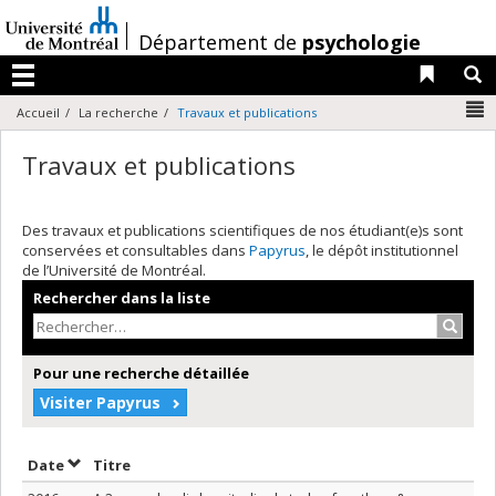
Passer
au
/
Département de
psychologie
contenu
Liens 
R
Menu
N
Accueil
La recherche
Travaux et publications
Travaux et publications
Des travaux et publications scientifiques de nos étudiant(e)s sont
conservées et consultables dans
Papyrus
, le dépôt institutionnel
de l’Université de Montréal.
Rechercher dans la liste
Recher
Pour une recherche détaillée
Visiter Papyrus
Trier par date en ordre croissant
Trier par titre en ordre croissant
Date
Titre