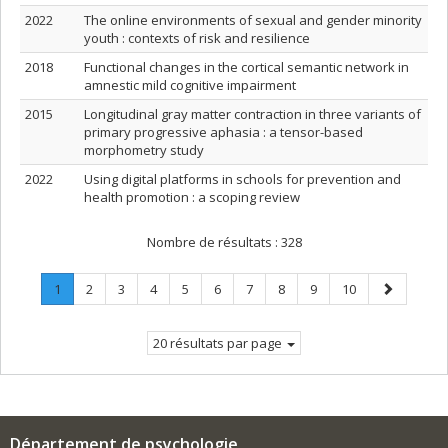
2022
The online environments of sexual and gender minority
youth : contexts of risk and resilience
2018
Functional changes in the cortical semantic network in
amnestic mild cognitive impairment
2015
Longitudinal gray matter contraction in three variants of
primary progressive aphasia : a tensor-based
morphometry study
2022
Using digital platforms in schools for prevention and
health promotion : a scoping review
Nombre de résultats :
328
Page
.
Page
Page
Page
Page
Page
Page
Page
Page
Page
Page
1
2
3
4
5
6
7
8
9
10
Page
suivante
courante.
20 résultats par page
Département de psychologie