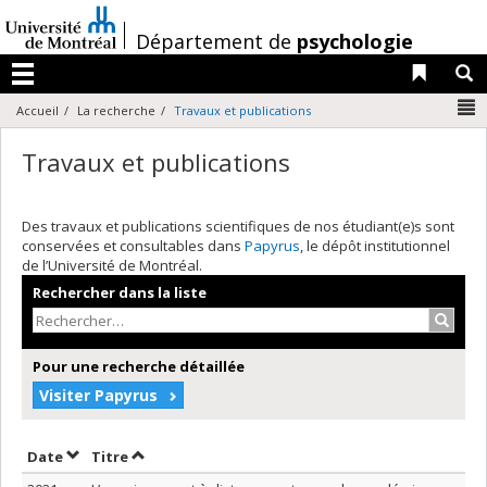
Passer
au
/
Département de
psychologie
contenu
Liens 
R
Menu
N
Accueil
La recherche
Travaux et publications
Travaux et publications
Des travaux et publications scientifiques de nos étudiant(e)s sont
conservées et consultables dans
Papyrus
, le dépôt institutionnel
de l’Université de Montréal.
Rechercher dans la liste
Recher
Pour une recherche détaillée
Visiter Papyrus
Trier par date en ordre croissant
Trier par titre en ordre croissant
Date
Titre