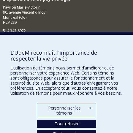
Pavillon Marie-Victorin
90, avenue Vincent d'Indy
Montréal (QC)
H2V 2S9
514 343-6972
Nouvelles et événements
Comment soutenir le Département?
L’UdeM reconnaît l’importance de
respecter la vie privée
BESOIN D'AIDE?
L’utilisation de témoins nous permet d’améliorer et de
Plan du site
personnaliser votre expérience Web. Certains témoins
Signaler une erreur
sont obligatoires pour assurer le fonctionnement et la
sécurité du site Web, alors que d’autres enregistrent vos
Accessibilité
préférences. En acceptant tout, vous consentez à notre
utilisation de témoins pour mieux répondre à vos besoins.
FACULTÉ DES ARTS ET DES SCIENCES
Nos départements et écoles
Personnaliser les
>
témoins
Nos centres d'études
Tout refuser
Nos programmes et cours