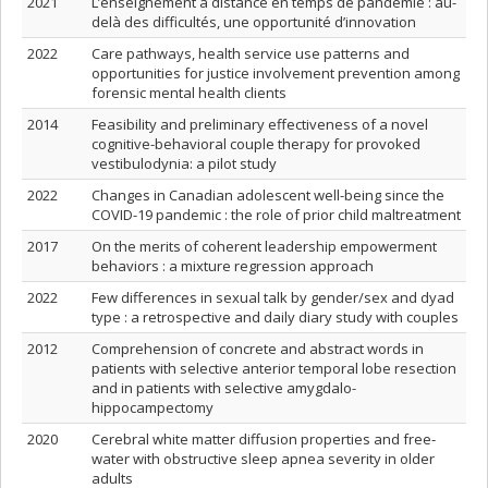
2021
L’enseignement à distance en temps de pandémie : au-
delà des difficultés, une opportunité d’innovation
2022
Care pathways, health service use patterns and
opportunities for justice involvement prevention among
forensic mental health clients
2014
Feasibility and preliminary effectiveness of a novel
cognitive-behavioral couple therapy for provoked
vestibulodynia: a pilot study
2022
Changes in Canadian adolescent well-being since the
COVID-19 pandemic : the role of prior child maltreatment
2017
On the merits of coherent leadership empowerment
behaviors : a mixture regression approach
2022
Few differences in sexual talk by gender/sex and dyad
type : a retrospective and daily diary study with couples
2012
Comprehension of concrete and abstract words in
patients with selective anterior temporal lobe resection
and in patients with selective amygdalo-
hippocampectomy
2020
Cerebral white matter diffusion properties and free‐
water with obstructive sleep apnea severity in older
adults