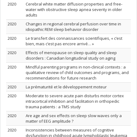
2020
Cerebral white matter diffusion properties and free‐
water with obstructive sleep apnea severity in older
adults
2020
Changes in regional cerebral perfusion over time in
idiopathic REM sleep behavior disorder
2020
Le transfert des connaissances scientifiques, « c’est
bien, mais c’est pas encore arrivé… »
2020
Effects of menopause on sleep quality and sleep
disorders : Canadian longitudinal study on aging
2020
Mindful parenting programs in non-clinical contexts : a
qualitative review of child outcomes and programs, and
recommendations for future research
2020
La prématurité et le développement moteur
2020
Moderate to severe acute pain disturbs motor cortex
intracortical inhibition and facilitation in orthopedic
trauma patients : a TMS study
2020
Are age and sex effects on sleep slow waves only a
matter of EEG amplitude ?
2020
Inconsistencies between measures of cognitive
dysfunction in childhood acute lymphoblastic leukemia