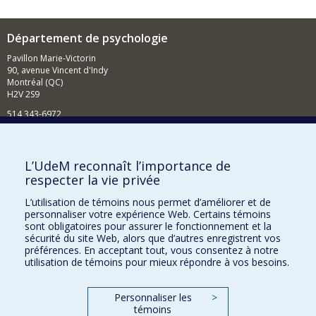
Département de psychologie
Pavillon Marie-Victorin
90, avenue Vincent d'Indy
Montréal (QC)
H2V 2S9
514 343-6972
Nouvelles et événements
Comment soutenir le Département?
L’UdeM reconnaît l’importance de
respecter la vie privée
BESOIN D'AIDE?
L’utilisation de témoins nous permet d’améliorer et de
Plan du site
personnaliser votre expérience Web. Certains témoins
Signaler une erreur
sont obligatoires pour assurer le fonctionnement et la
sécurité du site Web, alors que d’autres enregistrent vos
Accessibilité
préférences. En acceptant tout, vous consentez à notre
utilisation de témoins pour mieux répondre à vos besoins.
FACULTÉ DES ARTS ET DES SCIENCES
Nos départements et écoles
Personnaliser les
>
témoins
Nos centres d'études