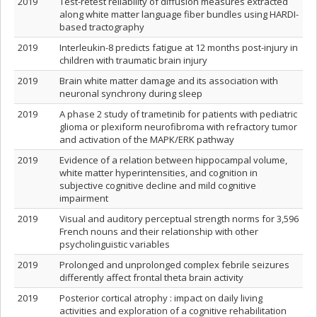
2019
Test-retest reliability of diffusion measures extracted
along white matter language fiber bundles using HARDI-
based tractography
2019
Interleukin-8 predicts fatigue at 12 months post-injury in
children with traumatic brain injury
2019
Brain white matter damage and its association with
neuronal synchrony during sleep
2019
A phase 2 study of trametinib for patients with pediatric
glioma or plexiform neurofibroma with refractory tumor
and activation of the MAPK/ERK pathway
2019
Evidence of a relation between hippocampal volume,
white matter hyperintensities, and cognition in
subjective cognitive decline and mild cognitive
impairment
2019
Visual and auditory perceptual strength norms for 3,596
French nouns and their relationship with other
psycholinguistic variables
2019
Prolonged and unprolonged complex febrile seizures
differently affect frontal theta brain activity
2019
Posterior cortical atrophy : impact on daily living
activities and exploration of a cognitive rehabilitation