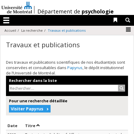
Passer
au
/
Département de
psychologie
contenu
Liens 
R
Menu
N
Accueil
La recherche
Travaux et publications
Travaux et publications
Des travaux et publications scientifiques de nos étudiant(e)s sont
conservées et consultables dans
Papyrus
, le dépôt institutionnel
de l’Université de Montréal.
Rechercher dans la liste
Recher
Pour une recherche détaillée
Visiter Papyrus
Trier par date en ordre décroissant
Trier par titre en ordre décroissant
Date
Titre