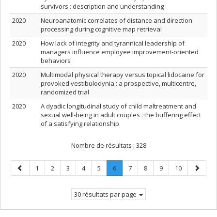
survivors : description and understanding
2020
Neuroanatomic correlates of distance and direction
processing during cognitive map retrieval
2020
How lack of integrity and tyrannical leadership of
managers influence employee improvement-oriented
behaviors
2020
Multimodal physical therapy versus topical lidocaine for
provoked vestibulodynia : a prospective, multicentre,
randomized trial
2020
A dyadic longitudinal study of child maltreatment and
sexual well-being in adult couples : the buffering effect
of a satisfying relationship
Nombre de résultats :
328
Page
Page
Page
Page
Page
Page
Page
.
Page
Page
Page
Page
Page
1
2
3
4
5
6
7
8
9
10
précédente
Page
suivant
courante.
30 résultats par page