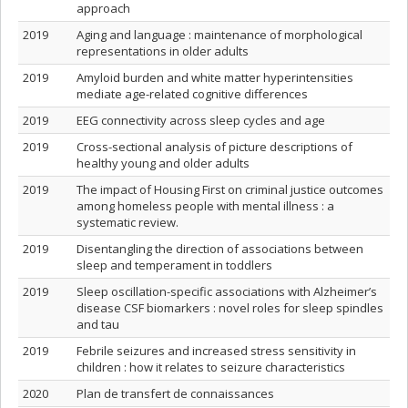
approach
2019
Aging and language : maintenance of morphological
representations in older adults
2019
Amyloid burden and white matter hyperintensities
mediate age-related cognitive differences
2019
EEG connectivity across sleep cycles and age
2019
Cross-sectional analysis of picture descriptions of
healthy young and older adults
2019
The impact of Housing First on criminal justice outcomes
among homeless people with mental illness : a
systematic review.
2019
Disentangling the direction of associations between
sleep and temperament in toddlers
2019
Sleep oscillation-specific associations with Alzheimer’s
disease CSF biomarkers : novel roles for sleep spindles
and tau
2019
Febrile seizures and increased stress sensitivity in
children : how it relates to seizure characteristics
2020
Plan de transfert de connaissances