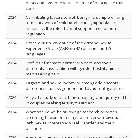
basis and over one year : the role of positive sexual
cues
2024
Contributing factors to well-being in a sample of long-
term survivors of childhood acute lymphoblastic
leukemia : the role of social support in emotional
regulation
2024
Cross-cultural validation of the Arizona Sexual
Experience Scale (ASEX) in 42 countries and 26
languages
2024
Profiles of intimate partner violence and their
differential association with gender hostility among
men seeking help
2024
Orgasm and sexual behavior among adolescents :
differences across genders and dyad configurations
2024
A dyadic study of attachment, coping, and quality of life
in couples seeking fertility treatment
2024
What should we be studying? Research priorities
according to women and gender diverse individuals
with Sexual Interest/Arousal Disorder and their
partners
2024
How does minority stress relate to sexual wellbeing? A