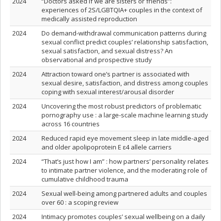
2024
“Doctors asked if we are sisters or friends”:
experiences of 2S/LGBTQIA+ couples in the context of
medically assisted reproduction
2024
Do demand-withdrawal communication patterns during
sexual conflict predict couples’ relationship satisfaction,
sexual satisfaction, and sexual distress? An
observational and prospective study
2024
Attraction toward one’s partner is associated with
sexual desire, satisfaction, and distress among couples
coping with sexual interest/arousal disorder
2024
Uncovering the most robust predictors of problematic
pornography use : a large-scale machine learning study
across 16 countries
2024
Reduced rapid eye movement sleep in late middle-aged
and older apolipoprotein E ɛ4 allele carriers
2024
“That’s just how I am” : how partners’ personality relates
to intimate partner violence, and the moderating role of
cumulative childhood trauma
2024
Sexual well-being among partnered adults and couples
over 60 : a scoping review
2024
Intimacy promotes couples’ sexual wellbeing on a daily