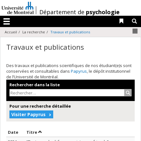
Passer
au
/
Département de
psychologie
contenu
Liens 
R
Menu
N
Accueil
La recherche
Travaux et publications
Travaux et publications
Des travaux et publications scientifiques de nos étudiant(e)s sont
conservées et consultables dans
Papyrus
, le dépôt institutionnel
de l’Université de Montréal.
Rechercher dans la liste
Recher
Pour une recherche détaillée
Visiter Papyrus
Trier par date en ordre croissant
Trier par titre en ordre croissant
Date
Titre