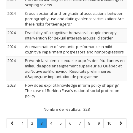
scoping review
2024
Cross-sectional and longitudinal associations between
pornography use and dating violence victimization: Are
there risks for teenagers?
2024
Feasibility of a cognitive-behavioral couple therapy
intervention for sexual interest/arousal disorder
2024
An examination of semantic performance in mild
cognitive impairment progressors and nonprogressors
2024
Prévenir la violence sexuelle auprès des étudiantes en
milieu d&apos;enseignement supérieur au Québec et
au Nouveau-Brunswick : Résultats préliminaires
d&apos;une implantation de programme
2023
How does explicit knowledge inform policy shaping?
The case of Burkina Faso’s national social protection
policy
Nombre de résultats :
328
Page
Page
Page
Page
.
Page
Page
Page
Page
Page
Page
Page
Page
1
2
3
4
5
6
7
8
9
10
précédente
Page
suivant