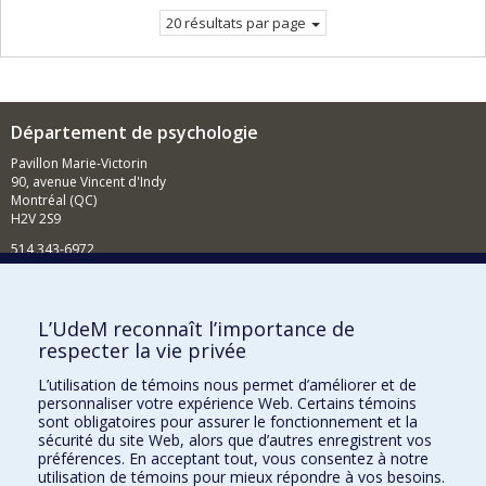
courante.
20 résultats par page
Département de psychologie
Pavillon Marie-Victorin
90, avenue Vincent d'Indy
Montréal (QC)
H2V 2S9
514 343-6972
Nouvelles et événements
Comment soutenir le Département?
L’UdeM reconnaît l’importance de
respecter la vie privée
BESOIN D'AIDE?
L’utilisation de témoins nous permet d’améliorer et de
Plan du site
personnaliser votre expérience Web. Certains témoins
Signaler une erreur
sont obligatoires pour assurer le fonctionnement et la
sécurité du site Web, alors que d’autres enregistrent vos
Accessibilité
préférences. En acceptant tout, vous consentez à notre
utilisation de témoins pour mieux répondre à vos besoins.