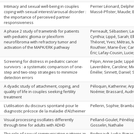
Intimacy and sexual well-being in couples
Perrier Léonard, Delphin
coping with sexual interest/arousal disorder :
Massé-Pfister, Maude; 
the importance of perceived partner
responsiveness
A phase 2 study of trametinib for patients
Perreault, Sébastien; La
with pediatric glioma or plexiform
Cynthia; Lippé, Sarah; E
neurofibroma with refractory tumor and
Théoret, Yves; Métras, Ma
activation of the MAPK/ERK pathway
Routhier, Marie-Ève; Ca
Éric; Lafay-Cousin, Lucie
Screening for distress in pediatric cancer
Pépin, Annie-Jade; Lippé
survivors : a systematic comparison of one-
Laverdière, Caroline; M
step and two-step strategies to minimize
Émélie; Sinnett, Daniel; 
detection errors
A dyadic study of attachment, coping, and
Péloquin, Katherine; Arpi
quality of life in couples seeking fertility
Noémie; Brassard, Audr
treatment
L’utilisation du discours spontané pour le
Pellerin, Sophie; Bramb
diagnostic précoce de la maladie d’Alzheimer
Visual processing oscillates differently
Pelland-Goulet, Pénélope
through time for adults with ADHD
Gosselin, Nathalie
The role of sexual communication patterns in
Pedneault, Lydia; Bigra