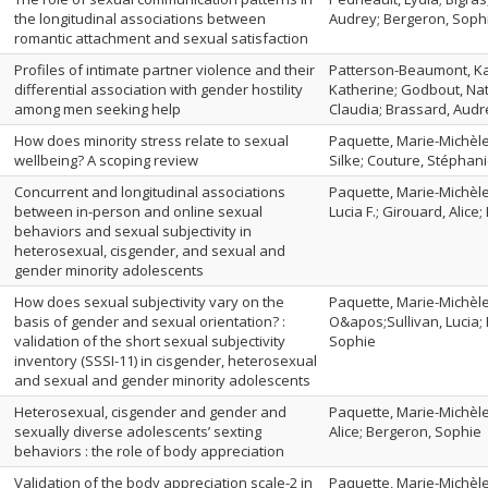
the longitudinal associations between
Audrey; Bergeron, Soph
romantic attachment and sexual satisfaction
Profiles of intimate partner violence and their
Patterson-Beaumont, Ka
differential association with gender hostility
Katherine; Godbout, Nat
among men seeking help
Claudia; Brassard, Audr
How does minority stress relate to sexual
Paquette, Marie-Michèle
wellbeing? A scoping review
Silke; Couture, Stéphani
Concurrent and longitudinal associations
Paquette, Marie-Michèle;
between in-person and online sexual
Lucia F.; Girouard, Alice
behaviors and sexual subjectivity in
heterosexual, cisgender, and sexual and
gender minority adolescents
How does sexual subjectivity vary on the
Paquette, Marie-Michèle;
basis of gender and sexual orientation? :
O&apos;Sullivan, Lucia;
validation of the short sexual subjectivity
Sophie
inventory (SSSI-11) in cisgender, heterosexual
and sexual and gender minority adolescents
Heterosexual, cisgender and gender and
Paquette, Marie-Michèle;
sexually diverse adolescents’ sexting
Alice; Bergeron, Sophie
behaviors : the role of body appreciation
Validation of the body appreciation scale-2 in
Paquette, Marie-Michèle;