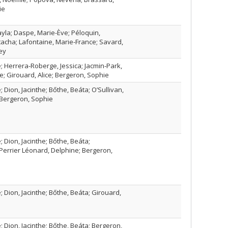
ie
yla; Daspe, Marie-Ève; Péloquin,
acha; Lafontaine, Marie-France; Savard,
ey
; Herrera‑Roberge, Jessica; Jacmin‑Park,
e; Girouard, Alice; Bergeron, Sophie
 Dion, Jacinthe; Bőthe, Beáta; O’Sullivan,
; Bergeron, Sophie
 Dion, Jacinthe; Bőthe, Beáta;
 Perrier Léonard, Delphine; Bergeron,
 Dion, Jacinthe; Bőthe, Beáta; Girouard,
 Dion, Jacinthe; Bőthe, Beáta; Bergeron,