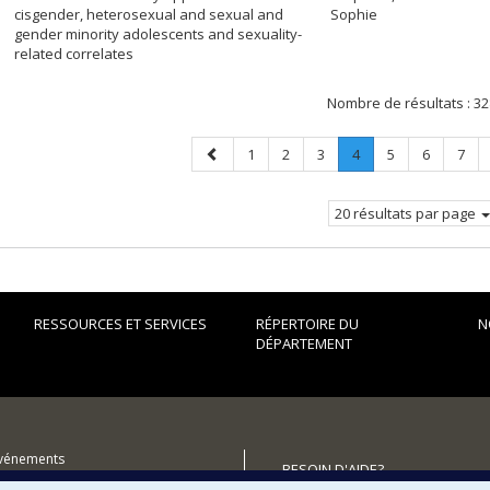
cisgender, heterosexual and sexual and
Sophie
gender minority adolescents and sexuality-
related correlates
Nombre de résultats :
32
Page
Page
Page
Page
Page
.
Page
Page
Page
1
2
3
4
5
6
7
précédente
Page
courante.
20 résultats par page
RESSOURCES ET SERVICES
RÉPERTOIRE DU
N
DÉPARTEMENT
événements
BESOIN D'AIDE?