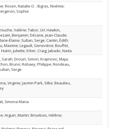
e; Rosen, Natalie O. ; Bigras, Noémie;
Bergeron, Sophie
rouche, Valérie; Tabor, Uri; Hawkin,
llezam, Benjamin; Décarie, Jean-Claude;
rie-Élaine; Sultan, Serge; Cantin, Édith;
ru, Maxime; Legault, Geneviève; Bouffet,
; Hukin, Juliette; Erker, Craig; Jabado, Nada
, Sarah; Drouin, Simon; Krajinovic, Maja;
ichon, Bruno; Robaey, Philippe; Rondeau,
Sultan, Serge
na, Virginie; Jacmin-Park, Silke; Beaulieu,
ey
ati, Simona Maria
; Arguin, Martin; Brisebois, Hélène;
s, Noémie; Popova, Nevena; Brassard,