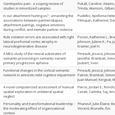
Genitopelvic pain : a scoping review of
Pukall, Caroline; Adams,
studies in minoritized samples
Trinda; Akenson, Gillian
Is our attachment hurting us? : unraveling the
Pudelko, Apollonia Hel
associations between partners&apos;
Péloquin, Katherine; Da
attachment pairings, negative emotions
during conflict, and intimate partner violence
Rule violation errors are associated with right
Possin, Katherine L.; Br
lateral prefrontal cortex atrophy in
Johnson, Julene K.; Pa, J
neurodegenerative disease
Kramer, Joel H.
A MEG study of the neural substrates of
Pineault, Jessica; Jolico
semantic processing in semantic variant
Jacinthe; Brambati, Simo
primary progressive aphasia
Joubert, Sven
Functional changes in the cortical semantic
Pineault, Jessica; Jolic
network in amnestic mild cognitive impairment
Patrick; Brambati, Simon
Juan Manuel; Kergoat, 
A novel computerized assessment of manual
Pierce, Jordan E.; Ronch
spatial exploration in unilateral spatial
Casati, Carlotta; Saj, Ar
neglect
Personality and transformational leadership :
Phaneuf, Julie-Élaine; 
the moderating effect of organizational
Vincent; Brunelle, Éric
context