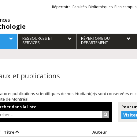
Liens
Répertoire
Facultés
Bibliothèques
Plan campus
externes
ences
chologie
RESSOURCES ET
RÉPERTOIRE DU
SERVICES
DÉPARTEMENT
aux et publications
aux et publications scientifiques de nos étudiant(e)s sont conservées et
sité de Montréal.
cher dans la liste
Pour un
Rechercher…
Visite
rier par date en ordre décroissant
Trier par titre en ordre décroissant
Trier par aut
Titre
Auteur