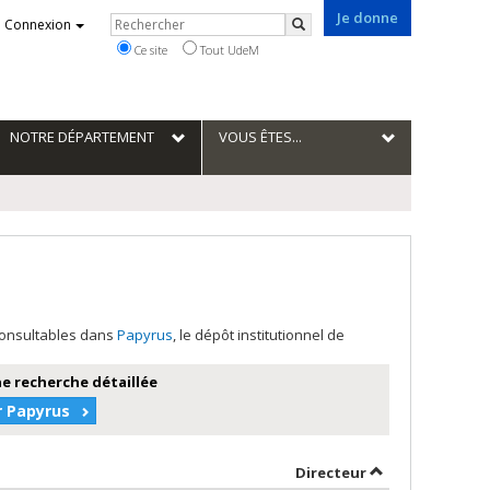
Je donne
Rechercher
Connexion
Rechercher
Ce site
Tout UdeM
NOTRE DÉPARTEMENT
VOUS ÊTES...
 consultables dans
Papyrus
, le dépôt institutionnel de
e recherche détaillée
r Papyrus
eur en ordre décroissant
par contributeu
Directeur