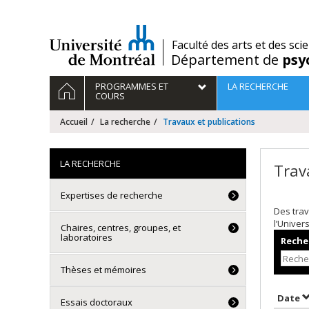
Passer
au
contenu
/
Faculté des arts et des sci
Département de
psy
Navigation
ACCUEIL
PROGRAMMES ET
LA RECHERCHE
principale
COURS
Accueil
La recherche
Travaux et publications
LA RECHERCHE
Trav
Expertises de recherche
Des trav
l’Univer
Chaires, centres, groupes, et
laboratoires
Recher
Thèses et mémoires
T
Date
Essais doctoraux