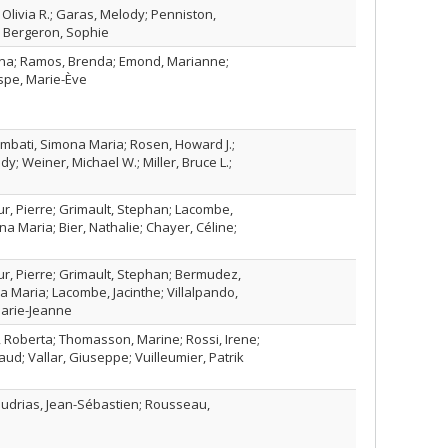
 Olivia R.; Garas, Melody; Penniston,
; Bergeron, Sophie
ena; Ramos, Brenda; Emond, Marianne;
spe, Marie-Ève
ambati, Simona Maria; Rosen, Howard J.;
udy; Weiner, Michael W.; Miller, Bruce L.;
eur, Pierre; Grimault, Stephan; Lacombe,
na Maria; Bier, Nathalie; Chayer, Céline;
oeur, Pierre; Grimault, Stephan; Bermudez,
a Maria; Lacombe, Jacinthe; Villalpando,
Marie-Jeanne
i, Roberta; Thomasson, Marine; Rossi, Irene;
naud; Vallar, Giuseppe; Vuilleumier, Patrik
Boudrias, Jean-Sébastien; Rousseau,