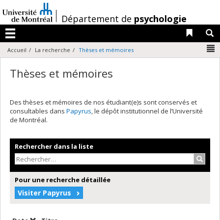
Passer
au
/
Département de
psychologie
contenu
Liens 
R
Menu
N
Accueil
La recherche
Thèses et mémoires
Thèses et mémoires
Des thèses et mémoires de nos étudiant(e)s sont conservés et
consultables dans
Papyrus
, le dépôt institutionnel de l’Université
de Montréal.
Rechercher dans la liste
Recher
Pour une recherche détaillée
Visiter Papyrus