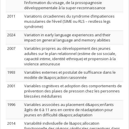
l’information du visage, de la prosopagnosie
développementale à la super-reconnaissance
2011
Variations circadiennes du syndrome d’impatiences
musculaires de l’éveil (SIME ou RLS – restless legs
syndrome)
2024
Variation in early language experiences and their
impact on general language and memory abilities
2007
Variables propres au développement des jeunes
adultes sur le plan relationnel (estime de soi sociale,
capacité intime, identité ethnique) et propension à la
violence amoureuse
1993
Variables externes et postulat de suffisance dans le
modèle de l&apos;action raisonnée
2001
Variables cognitives et adoption des comportements de
prévention des plaies de pression chez les personnes
blessées médullaires
1996
Variables associées au placement d&apos;enfants
âgés de 6 à 11 ans en centre de réadaptation pour
jeunes en difficulté d&apos;adaptation
2014
Variabilité individuelle de l&apos;allocation
fonctionnelle des régions cérébrales perceptives dans