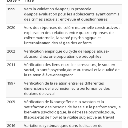
Trier par date en ordre décroissant
Trier par titre en ordre décroissant
Date
Titre
1999
Vers la validation d&apos;un protocole
d&apos;évaluation pour les adolescents ayant commis
des crimes sexuels : entrevue et questionnaires
2020
Vers des réponses de colère maternelle constructives :
exploration des relations entre quatre réponses de
colère maternelle, la santé psychologique et
l’internalisation des règles des enfants
2002
Vérification empirique du cycle de l&apos;abusé-
abuseur chez une population de pédophiles
2011
Vérification des liens entre les stresseurs, le soutien
social, la santé psychologique au travail et la qualité de
la relation élève-enseignant
1997
Vérification de la relation entre les différentes
dimensions de la cohésion et la performance des
équipes de travail
2005
Vérification de l&apos;effet de la passion et la
satisfaction des besoins de base sur la performance, le
bien-être psychologique, la détresse psychologique,
l&apos;état de flow et la vitalité subjective au travail
2016
Variations systématiques dans l’utilisation de