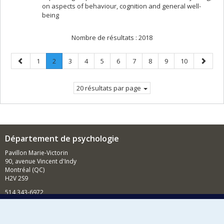
on aspects of behaviour, cognition and general well-
being
Nombre de résultats :
2018
Page
Page
Page
.
Page
Page
Page
Page
Page
Page
Page
Page
Page
1
2
3
4
5
6
7
8
9
10
précédente
Page
suivant
courante.
20 résultats par page
Département de psychologie
Pavillon Marie-Victorin
90, avenue Vincent d'Indy
Montréal (QC)
H2V 2S9
514 343-6972
Nouvelles et événements