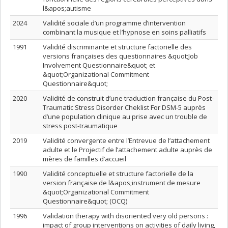
l&apos;autisme
2024
Validité sociale d’un programme d’intervention
combinant la musique et l’hypnose en soins palliatifs
1991
Validité discriminante et structure factorielle des
versions françaises des questionnaires &quot;Job
Involvement Questionnaire&quot; et
&quot;Organizational Commitment
Questionnaire&quot;
2020
Validité de construit d’une traduction française du Post-
Traumatic Stress Disorder Cheklist For DSM-5 auprès
d’une population clinique au prise avec un trouble de
stress post-traumatique
2019
Validité convergente entre l’Entrevue de l’attachement
adulte et le Projectif de l’attachement adulte auprès de
mères de familles d’accueil
1990
Validité conceptuelle et structure factorielle de la
version française de l&apos;instrument de mesure
&quot;Organizational Commitment
Questionnaire&quot; (OCQ)
1996
Validation therapy with disoriented very old persons :
impact of group interventions on activities of daily living,