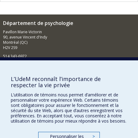
Département de psychologie
Pavillon Marie-Victorin
90, avenue Vincent d'Indy
Montréal (QC)
H2V 2S9
514 343-6972
Nouvelles et événements
Comment soutenir le Département?
L’UdeM reconnaît l’importance de
respecter la vie privée
BESOIN D'AIDE?
L’utilisation de témoins nous permet d’améliorer et de
Plan du site
personnaliser votre expérience Web. Certains témoins
Signaler une erreur
sont obligatoires pour assurer le fonctionnement et la
sécurité du site Web, alors que d’autres enregistrent vos
Accessibilité
préférences. En acceptant tout, vous consentez à notre
utilisation de témoins pour mieux répondre à vos besoins.
FACULTÉ DES ARTS ET DES SCIENCES
Nos départements et écoles
Personnaliser les
>