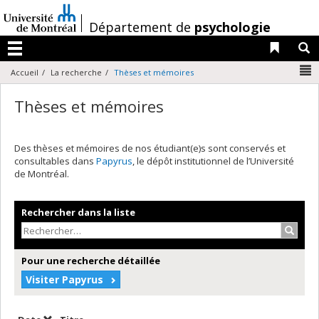
Passer
au
/
Département de
psychologie
contenu
Liens 
R
Menu
N
Accueil
La recherche
Thèses et mémoires
Thèses et mémoires
Des thèses et mémoires de nos étudiant(e)s sont conservés et
consultables dans
Papyrus
, le dépôt institutionnel de l’Université
de Montréal.
Rechercher dans la liste
Recher
Pour une recherche détaillée
Visiter Papyrus