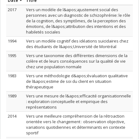
Trier par date en ordre décroissant
Trier par titre en ordre décroissant
Date
Titre
2017
Vers un modèle de l&apos;ajustement social des
personnes avec un diagnostic de schizophrénie: le rôle
de la cognition, des symptômes, de la perception des
émotions, de l&apos;attribution des intentions et des
habiletés sociales
1994
Vers un modèle cognitif des idéations suicidaires chez
des étudiants de l&apos;Université de Montréal
1995
Vers une taxonomie des différentes dimensions de la
colère et de leurs conséquences sur la qualité de vie
chez une population normale
1983
Vers une méthodologie d&apos;évaluation qualitative
de l&apos;estime de soi du client en situation
thérapeutique
1989
Vers une mesure de l&apos;efficacité organisationnelle
: exploration conceptuelle et empirique des
représentations
2014
Vers une meilleure compréhension de la rétroaction
orientée vers le changement : observation objective,
variations quotidiennes et déterminants en contexte
sportif