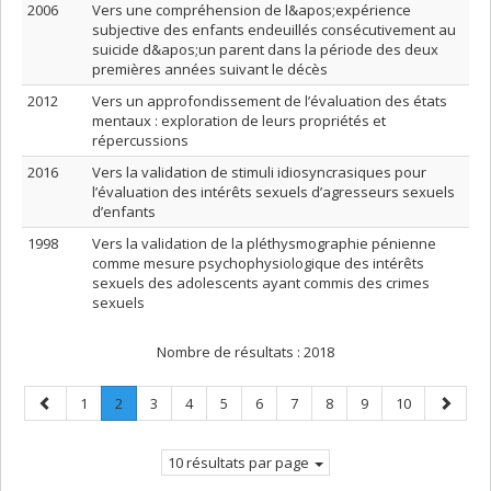
2006
Vers une compréhension de l&apos;expérience
subjective des enfants endeuillés consécutivement au
suicide d&apos;un parent dans la période des deux
premières années suivant le décès
2012
Vers un approfondissement de l’évaluation des états
mentaux : exploration de leurs propriétés et
répercussions
2016
Vers la validation de stimuli idiosyncrasiques pour
l’évaluation des intérêts sexuels d’agresseurs sexuels
d’enfants
1998
Vers la validation de la pléthysmographie pénienne
comme mesure psychophysiologique des intérêts
sexuels des adolescents ayant commis des crimes
sexuels
Nombre de résultats :
2018
Page
Page
Page
.
Page
Page
Page
Page
Page
Page
Page
Page
Page
1
2
3
4
5
6
7
8
9
10
précédente
Page
suivant
courante.
10 résultats par page