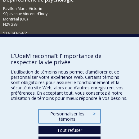
Pavillon Marie-Victorin
90, avenue Vincent d'Indy
Montréal (QC)
H2V 2S9
514 343-6972
Nouvelles et événements
Comment soutenir le Département?
L’UdeM reconnaît l’importance de
respecter la vie privée
BESOIN D'AIDE?
L’utilisation de témoins nous permet d’améliorer et de
Plan du site
personnaliser votre expérience Web. Certains témoins
Signaler une erreur
sont obligatoires pour assurer le fonctionnement et la
sécurité du site Web, alors que d’autres enregistrent vos
Accessibilité
préférences. En acceptant tout, vous consentez à notre
utilisation de témoins pour mieux répondre à vos besoins.
FACULTÉ DES ARTS ET DES SCIENCES
Nos départements et écoles
Personnaliser les
>
témoins
Nos centres d'études
Tout refuser
Nos programmes et cours