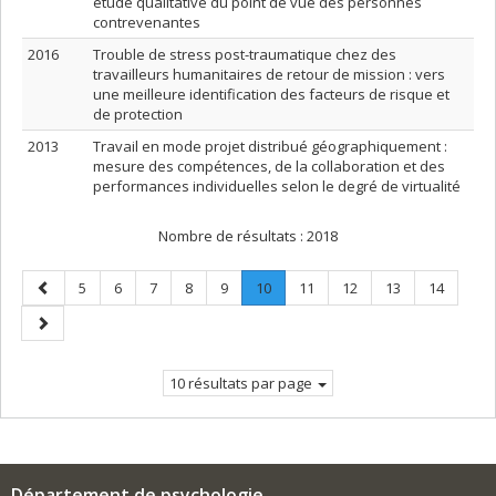
étude qualitative du point de vue des personnes
contrevenantes
2016
Trouble de stress post-traumatique chez des
travailleurs humanitaires de retour de mission : vers
une meilleure identification des facteurs de risque et
de protection
2013
Travail en mode projet distribué géographiquement :
mesure des compétences, de la collaboration et des
performances individuelles selon le degré de virtualité
Nombre de résultats :
2018
Page
Page
Page
Page
Page
Page
Page
.
Page
Page
Page
Page
5
6
7
8
9
10
11
12
13
14
précédente
Page
Page
courante.
suivante
10 résultats par page
Département de psychologie