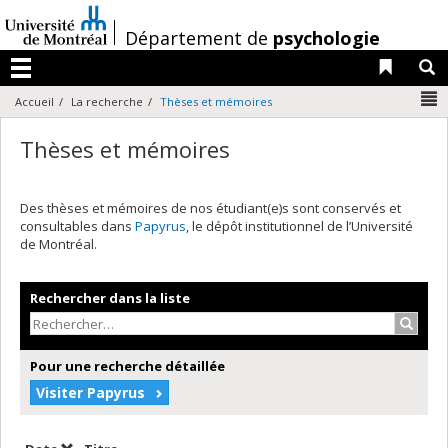
Passer
au
/
Département de
psychologie
contenu
Liens 
R
Menu
N
Accueil
La recherche
Thèses et mémoires
Thèses et mémoires
Des thèses et mémoires de nos étudiant(e)s sont conservés et
consultables dans
Papyrus
, le dépôt institutionnel de l’Université
de Montréal.
Rechercher dans la liste
Recher
Pour une recherche détaillée
Visiter Papyrus