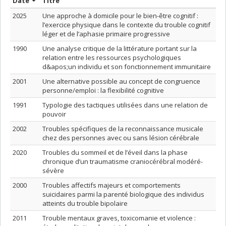
Trier par date en ordre décroissant
Trier par titre en ordre décroissant
Date
Titre
2025
Une approche à domicile pour le bien-être cognitif :
l’exercice physique dans le contexte du trouble cognitif
léger et de l’aphasie primaire progressive
1990
Une analyse critique de la littérature portant sur la
relation entre les ressources psychologiques
d&apos;un individu et son fonctionnement immunitaire
2001
Une alternative possible au concept de congruence
personne/emploi : la flexibilité cognitive
1991
Typologie des tactiques utilisées dans une relation de
pouvoir
2002
Troubles spécifiques de la reconnaissance musicale
chez des personnes avec ou sans lésion cérébrale
2020
Troubles du sommeil et de l’éveil dans la phase
chronique d’un traumatisme craniocérébral modéré-
sévère
2000
Troubles affectifs majeurs et comportements
suicidaires parmi la parenté biologique des individus
atteints du trouble bipolaire
2011
Trouble mentaux graves, toxicomanie et violence :