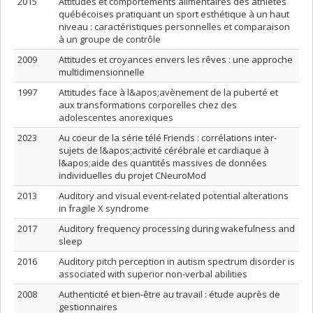
2015
Attitudes et comportements alimentaires des athlètes
québécoises pratiquant un sport esthétique à un haut
niveau : caractéristiques personnelles et comparaison
à un groupe de contrôle
2009
Attitudes et croyances envers les rêves : une approche
multidimensionnelle
1997
Attitudes face à l&apos;avènement de la puberté et
aux transformations corporelles chez des
adolescentes anorexiques
2023
Au coeur de la série télé Friends : corrélations inter-
sujets de l&apos;activité cérébrale et cardiaque à
l&apos;aide des quantités massives de données
individuelles du projet CNeuroMod
2013
Auditory and visual event-related potential alterations
in fragile X syndrome
2017
Auditory frequency processing during wakefulness and
sleep
2016
Auditory pitch perception in autism spectrum disorder is
associated with superior non-verbal abilities
2008
Authenticité et bien-être au travail : étude auprès de
gestionnaires