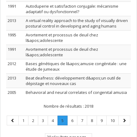
1991
Autoduperie et satisfaction conjugale: mécanisme
adaptatif ou dysfonctionnel?
2013
A virtual reality approach to the study of visually driven
postural control in developing and aging humans
1995
Avortement et processus de deuil chez
l&apos;adolescente
1991
Avortement et processus de deuil chez
l&apos;adolescente
2012
Bases génétiques de l&apos;amusie congénitale : une
étude de jumeaux
2013
Beat deafness: développement d&apos;un outil de
dépistage et nouveaux cas
2005
Behavioral and neural correlates of congenital amusia
Nombre de résultats :
2018
Page
Page
Page
Page
Page
Page
.
Page
Page
Page
Page
Page
Page
1
2
3
4
5
6
7
8
9
10
précédente
Page
suivant
courante.