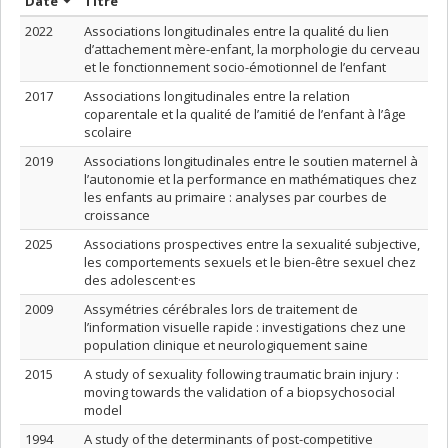
Trier par date en ordre croissant
Trier par titre en ordre croissant
Date
Titre
2022
Associations longitudinales entre la qualité du lien
d’attachement mère-enfant, la morphologie du cerveau
et le fonctionnement socio-émotionnel de l’enfant
2017
Associations longitudinales entre la relation
coparentale et la qualité de l’amitié de l’enfant à l’âge
scolaire
2019
Associations longitudinales entre le soutien maternel à
l’autonomie et la performance en mathématiques chez
les enfants au primaire : analyses par courbes de
croissance
2025
Associations prospectives entre la sexualité subjective,
les comportements sexuels et le bien-être sexuel chez
des adolescent·es
2009
Assymétries cérébrales lors de traitement de
l’information visuelle rapide : investigations chez une
population clinique et neurologiquement saine
2015
A study of sexuality following traumatic brain injury :
moving towards the validation of a biopsychosocial
model
1994
A study of the determinants of post-competitive