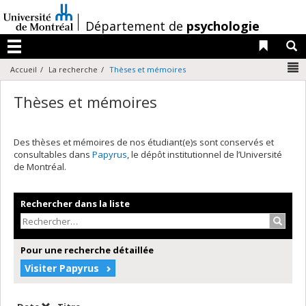
Passer
au
/
Département de
psychologie
contenu
Liens 
R
Menu
N
Accueil
La recherche
Thèses et mémoires
Thèses et mémoires
Des thèses et mémoires de nos étudiant(e)s sont conservés et
consultables dans
Papyrus
, le dépôt institutionnel de l’Université
de Montréal.
Rechercher dans la liste
Recher
Pour une recherche détaillée
Visiter Papyrus