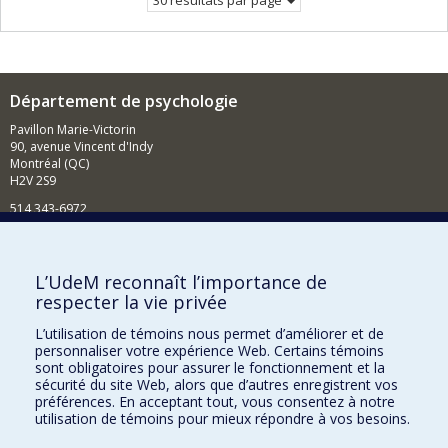
30 résultats par page
Département de psychologie
Pavillon Marie-Victorin
90, avenue Vincent d'Indy
Montréal (QC)
H2V 2S9
514 343-6972
Nouvelles et événements
Comment soutenir le Département?
L’UdeM reconnaît l’importance de
respecter la vie privée
BESOIN D'AIDE?
L’utilisation de témoins nous permet d’améliorer et de
Plan du site
personnaliser votre expérience Web. Certains témoins
Signaler une erreur
sont obligatoires pour assurer le fonctionnement et la
sécurité du site Web, alors que d’autres enregistrent vos
Accessibilité
préférences. En acceptant tout, vous consentez à notre
utilisation de témoins pour mieux répondre à vos besoins.
FACULTÉ DES ARTS ET DES SCIENCES