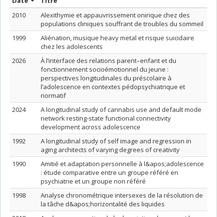
Trier par date en ordre croissant
Trier par titre en ordre croissant
Date
Titre
2010
Alexithymie et appauvrissement onirique chez des
populations cliniques souffrant de troubles du sommeil
1999
Aliénation, musique heavy metal et risque suicidaire
chez les adolescents
2026
À l’interface des relations parent–enfant et du
fonctionnement socioémotionnel du jeune :
perspectives longitudinales du préscolaire à
l’adolescence en contextes pédopsychiatrique et
normatif
2024
A longitudinal study of cannabis use and default mode
network resting-state functional connectivity
development across adolescence
1992
A longitudinal study of self image and regression in
aging architects of varying degrees of creativity
1990
Amitié et adaptation personnelle à l&apos;adolescence
: étude comparative entre un groupe référé en
psychiatrie et un groupe non référé
1998
Analyse chronométrique intersexes de la résolution de
la tâche d&apos;horizontalité des liquides