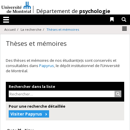
Passer
au
/
Département de
psychologie
contenu
Liens 
R
Menu
N
Accueil
La recherche
Thèses et mémoires
Thèses et mémoires
Des thèses et mémoires de nos étudiant(e)s sont conservés et
consultables dans
Papyrus
, le dépôt institutionnel de l’Université
de Montréal.
Rechercher dans la liste
Recher
Pour une recherche détaillée
Visiter Papyrus