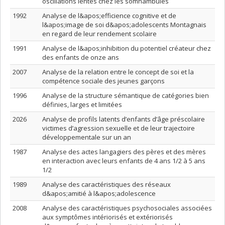
oscillations lentes chez les somnambules
1992
Analyse de l&apos;efficience cognitive et de
l&apos;image de soi d&apos;adolescents Montagnais
en regard de leur rendement scolaire
1991
Analyse de l&apos;inhibition du potentiel créateur chez
des enfants de onze ans
2007
Analyse de la relation entre le concept de soi et la
compétence sociale des jeunes garçons
1996
Analyse de la structure sémantique de catégories bien
définies, larges et limitées
2026
Analyse de profils latents d’enfants d’âge préscolaire
victimes d’agression sexuelle et de leur trajectoire
développementale sur un an
1987
Analyse des actes langagiers des pères et des mères
en interaction avec leurs enfants de 4 ans 1/2 à 5 ans
1/2
1989
Analyse des caractéristiques des réseaux
d&apos;amitié à l&apos;adolescence
2008
Analyse des caractéristiques psychosociales associées
aux symptômes intériorisés et extériorisés