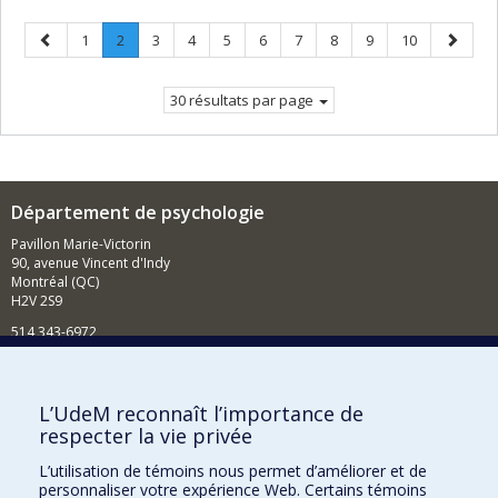
Page
Page
Page
.
Page
Page
Page
Page
Page
Page
Page
Page
Page
1
2
3
4
5
6
7
8
9
10
précédente
Page
suivant
courante.
30 résultats par page
Département de psychologie
Pavillon Marie-Victorin
90, avenue Vincent d'Indy
Montréal (QC)
H2V 2S9
514 343-6972
Nouvelles et événements
Comment soutenir le Département?
L’UdeM reconnaît l’importance de
respecter la vie privée
BESOIN D'AIDE?
L’utilisation de témoins nous permet d’améliorer et de
Plan du site
personnaliser votre expérience Web. Certains témoins