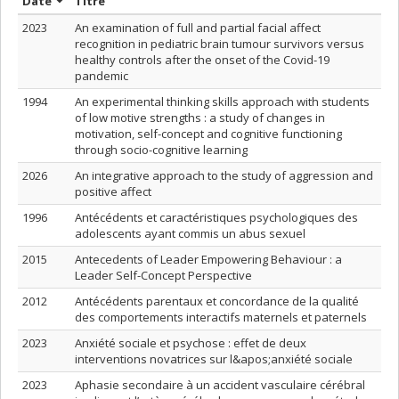
Trier par date en ordre croissant
Trier par titre en ordre croissant
Date
Titre
2023
An examination of full and partial facial affect
recognition in pediatric brain tumour survivors versus
healthy controls after the onset of the Covid-19
pandemic
1994
An experimental thinking skills approach with students
of low motive strengths : a study of changes in
motivation, self-concept and cognitive functioning
through socio-cognitive learning
2026
An integrative approach to the study of aggression and
positive affect
1996
Antécédents et caractéristiques psychologiques des
adolescents ayant commis un abus sexuel
2015
Antecedents of Leader Empowering Behaviour : a
Leader Self-Concept Perspective
2012
Antécédents parentaux et concordance de la qualité
des comportements interactifs maternels et paternels
2023
Anxiété sociale et psychose : effet de deux
interventions novatrices sur l&apos;anxiété sociale
2023
Aphasie secondaire à un accident vasculaire cérébral