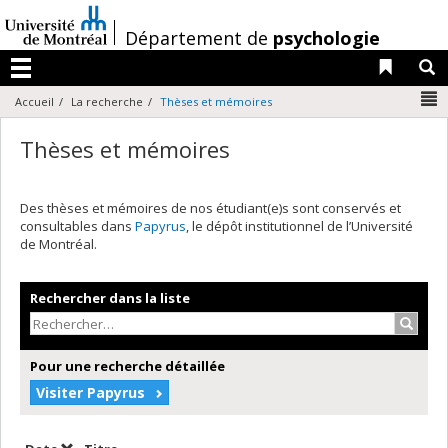
Passer
au
/
Département de
psychologie
contenu
Liens 
R
Menu
N
Accueil
La recherche
Thèses et mémoires
Thèses et mémoires
Des thèses et mémoires de nos étudiant(e)s sont conservés et
consultables dans
Papyrus
, le dépôt institutionnel de l’Université
de Montréal.
Rechercher dans la liste
Recher
Pour une recherche détaillée
Visiter Papyrus