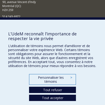
90, avenue Vincent d'Indy
Montréal (QC)
H2V 2S9
514 343-6972
Nouvelles et événements
Comment soutenir le Département?
L’UdeM reconnaît l’importance de
respecter la vie privée
BESOIN D'AIDE?
L’utilisation de témoins nous permet d’améliorer et de
Plan du site
personnaliser votre expérience Web. Certains témoins
Signaler une erreur
sont obligatoires pour assurer le fonctionnement et la
sécurité du site Web, alors que d’autres enregistrent vos
Accessibilité
préférences. En acceptant tout, vous consentez à notre
utilisation de témoins pour mieux répondre à vos besoins.
FACULTÉ DES ARTS ET DES SCIENCES
Nos départements et écoles
Personnaliser les
>
témoins
Nos centres d'études
Tout refuser
Nos programmes et cours
Tout accepter