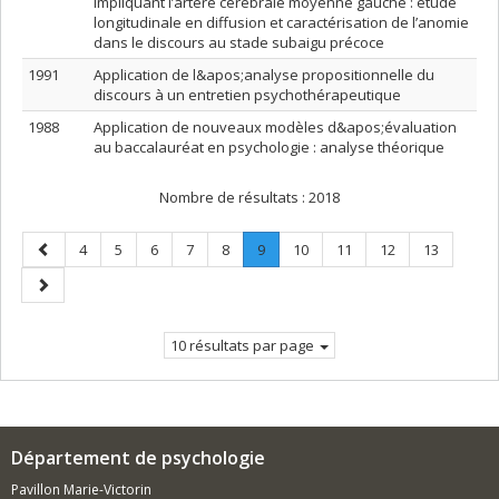
impliquant l’artère cérébrale moyenne gauche : étude
longitudinale en diffusion et caractérisation de l’anomie
dans le discours au stade subaigu précoce
1991
Application de l&apos;analyse propositionnelle du
discours à un entretien psychothérapeutique
1988
Application de nouveaux modèles d&apos;évaluation
au baccalauréat en psychologie : analyse théorique
Nombre de résultats :
2018
Page
Page
Page
Page
Page
Page
Page
.
Page
Page
Page
Page
4
5
6
7
8
9
10
11
12
13
précédente
Page
Page
courante.
suivante
10 résultats par page
Département de psychologie
Pavillon Marie-Victorin