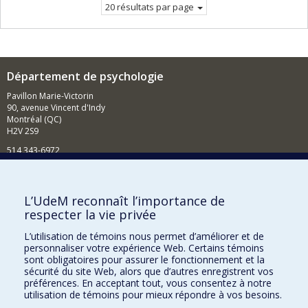
20 résultats par page
Département de psychologie
Pavillon Marie-Victorin
90, avenue Vincent d'Indy
Montréal (QC)
H2V 2S9
514 343-6972
Nouvelles et événements
Comment soutenir le Département?
L’UdeM reconnaît l’importance de
respecter la vie privée
BESOIN D'AIDE?
L’utilisation de témoins nous permet d’améliorer et de
Plan du site
personnaliser votre expérience Web. Certains témoins
Signaler une erreur
sont obligatoires pour assurer le fonctionnement et la
sécurité du site Web, alors que d’autres enregistrent vos
Accessibilité
préférences. En acceptant tout, vous consentez à notre
utilisation de témoins pour mieux répondre à vos besoins.
FACULTÉ DES ARTS ET DES SCIENCES