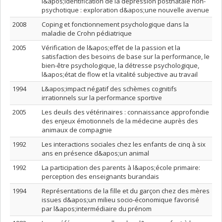
l&apos;identification de la dépression postnatale non-
psychotique : exploration d&apos;une nouvelle avenue
2008
Coping et fonctionnement psychologique dans la
maladie de Crohn pédiatrique
2005
Vérification de l&apos;effet de la passion et la
satisfaction des besoins de base sur la performance, le
bien-être psychologique, la détresse psychologique,
l&apos;état de flow et la vitalité subjective au travail
1994
L&apos;impact négatif des schèmes cognitifs
irrationnels sur la performance sportive
2005
Les deuils des vétérinaires : connaissance approfondie
des enjeux émotionnels de la médecine auprès des
animaux de compagnie
1992
Les interactions sociales chez les enfants de cinq à six
ans en présence d&apos;un animal
1992
La participation des parents à l&apos;école primaire:
perception des enseignants burandais
1994
Représentations de la fille et du garçon chez des mères
issues d&apos;un milieu socio-économique favorisé
par l&apos;intermédiaire du prénom