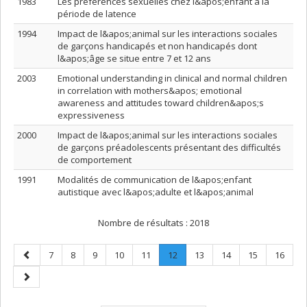
1983
Les préférences sexuelles chez l&apos;enfant à la
période de latence
1994
Impact de l&apos;animal sur les interactions sociales
de garçons handicapés et non handicapés dont
l&apos;âge se situe entre 7 et 12 ans
2003
Emotional understanding in clinical and normal children
in correlation with mothers&apos; emotional
awareness and attitudes toward children&apos;s
expressiveness
2000
Impact de l&apos;animal sur les interactions sociales
de garçons préadolescents présentant des difficultés
de comportement
1991
Modalités de communication de l&apos;enfant
autistique avec l&apos;adulte et l&apos;animal
Nombre de résultats :
2018
Page
Page
Page
Page
Page
Page
Page
.
Page
Page
Page
Page
7
8
9
10
11
12
13
14
15
16
précédente
Page
Page
courante.
suivante