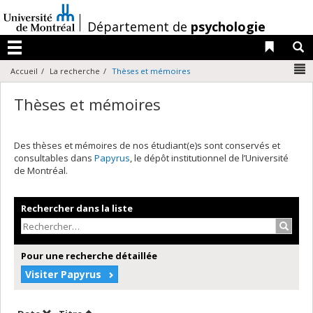
Passer
au
/
Département de
psychologie
contenu
Liens 
R
Menu
N
Accueil
La recherche
Thèses et mémoires
Thèses et mémoires
Des thèses et mémoires de nos étudiant(e)s sont conservés et
consultables dans
Papyrus
, le dépôt institutionnel de l’Université
de Montréal.
Rechercher dans la liste
Recher
Pour une recherche détaillée
Visiter Papyrus