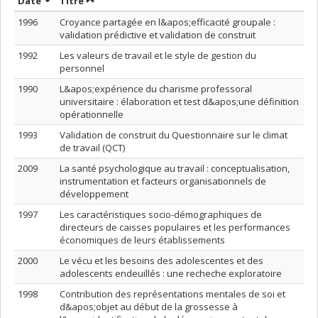
Trier par date en ordre décroissant
Trier par titre en ordre décroissant
Date
Titre
1996
Croyance partagée en l&apos;efficacité groupale :
validation prédictive et validation de construit
1992
Les valeurs de travail et le style de gestion du
personnel
1990
L&apos;expérience du charisme professoral
universitaire : élaboration et test d&apos;une définition
opérationnelle
1993
Validation de construit du Questionnaire sur le climat
de travail (QCT)
2009
La santé psychologique au travail : conceptualisation,
instrumentation et facteurs organisationnels de
développement
1997
Les caractéristiques socio-démographiques de
directeurs de caisses populaires et les performances
économiques de leurs établissements
2000
Le vécu et les besoins des adolescentes et des
adolescents endeuillés : une recheche exploratoire
1998
Contribution des représentations mentales de soi et
d&apos;objet au début de la grossesse à