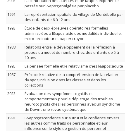
2003
La contribution des attentes et de l&apos;expérience
passée sur l&apos;analgésie par placebo
1991
La représentation spatiale du village de Montébello par
des enfants de 6 à 12 ans
1993
Étude de deux épreuves opératoires formelles
administrées à l&apos;aide des modalités individuelle,
micro-ordinateur et papier crayon
1988
Relations entre le développement de la réflexion à
propos du mot et du nombre chez des enfants de 5 à
10 ans
1995
La pensée formelle et le relativisme chez l&apos;adulte
1987
Précocité relative de la compréhension de la relation
d&apos;inclusion dans les classes et dans les
collections
2023
Évaluation des symptômes cognitifs et
comportementaux pour le dépistage des troubles
neurocognitifs chez les personnes avec un syndrome
de Down : une revue systématique
1991
L&apos;ascendance sur autrui et la confiance envers
les autres comme traits de personnalité et leur
influence sur le style de gestion du personnel