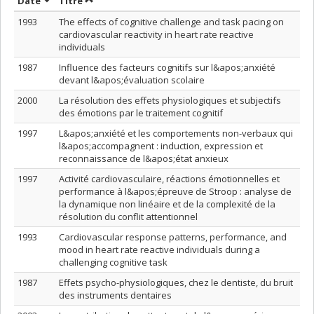
Trier par date en ordre croissant
Trier par titre en ordre croissant
Date
Titre
1993
The effects of cognitive challenge and task pacing on
cardiovascular reactivity in heart rate reactive
individuals
1987
Influence des facteurs cognitifs sur l&apos;anxiété
devant l&apos;évaluation scolaire
2000
La résolution des effets physiologiques et subjectifs
des émotions par le traitement cognitif
1997
L&apos;anxiété et les comportements non-verbaux qui
l&apos;accompagnent : induction, expression et
reconnaissance de l&apos;état anxieux
1997
Activité cardiovasculaire, réactions émotionnelles et
performance à l&apos;épreuve de Stroop : analyse de
la dynamique non linéaire et de la complexité de la
résolution du conflit attentionnel
1993
Cardiovascular response patterns, performance, and
mood in heart rate reactive individuals during a
challenging cognitive task
1987
Effets psycho-physiologiques, chez le dentiste, du bruit
des instruments dentaires