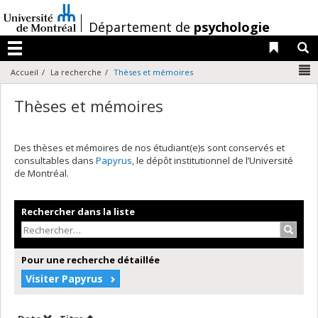
Passer
au
/
Département de
psychologie
contenu
Liens 
R
Menu
N
Accueil
La recherche
Thèses et mémoires
Thèses et mémoires
Des thèses et mémoires de nos étudiant(e)s sont conservés et
consultables dans
Papyrus
, le dépôt institutionnel de l’Université
de Montréal.
Rechercher dans la liste
Recher
Pour une recherche détaillée
Visiter Papyrus