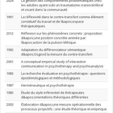
2024
La gestion des comportements problématiques chez
les adultes ayant subi un traumatisme craniocérébral
et vivant dans la communauté
1991
La réflexivité dans le contre-transfert comme élément
constitutif du travail et de l&apos;espace
thérapeutiques
2012
Réflexion sur les phénomènes concrets : proposition
d&apos;une position concrète animée par
l&apos;action de la pulsion léthique
1992
Adaptation du différenciateur sémantique
d&apos;Osgood la mesure du contre-transfert
2001
A conceptual empirical study of interactive
communication in psychotherapy and psychoanalysis
1983
La recherche évaluative en psychothérapie : questions
épistémologiques et méthodologiques
1987
Herméneutique et psychothérapie
1983
Étude du style inférentiel de thérapeutes
d&apos;orientations théoriques différentes
2003
Élaboration d&apos;une mesure opérationnelle des
processus projectifs : une étude théorique et empirique