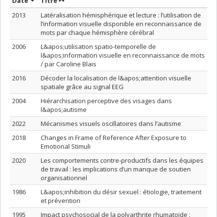
Trier par date en ordre croissant
Trier par titre en ordre croissant
Date
Titre
2013
Latéralisation hémisphérique et lecture : l’utilisation de
l’information visuelle disponible en reconnaissance de
mots par chaque hémisphère cérébral
2006
L&apos;utilisation spatio-temporelle de
l&apos;information visuelle en reconnaissance de mots
/ par Caroline Blais
2016
Décoder la localisation de l&apos;attention visuelle
spatiale grâce au signal EEG
2004
Hiérarchisation perceptive des visages dans
l&apos;autisme
2022
Mécanismes visuels oscillatoires dans l’autisme
2018
Changes in Frame of Reference After Exposure to
Emotional Stimuli
2020
Les comportements contre-productifs dans les équipes
de travail : les implications d’un manque de soutien
organisationnel
1986
L&apos;inhibition du désir sexuel : étiologie, traitement
et prévention
1995
Impact psychosocial de la polyarthrite rhumatoïde :