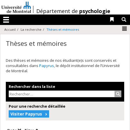
Passer
au
/
Département de
psychologie
contenu
Liens 
R
Menu
N
Accueil
La recherche
Thèses et mémoires
Thèses et mémoires
Des thèses et mémoires de nos étudiant(e)s sont conservés et
consultables dans
Papyrus
, le dépôt institutionnel de l’Université
de Montréal.
Rechercher dans la liste
Recher
Pour une recherche détaillée
Visiter Papyrus