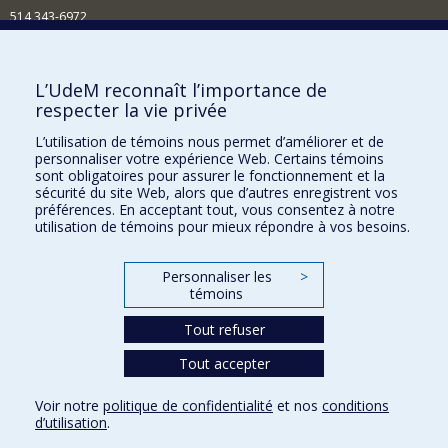
514 343-6972
Nouvelles et événements
Comment soutenir le Département?
L’UdeM reconnaît l’importance de
respecter la vie privée
BESOIN D'AIDE?
L’utilisation de témoins nous permet d’améliorer et de
Plan du site
personnaliser votre expérience Web. Certains témoins
Signaler une erreur
sont obligatoires pour assurer le fonctionnement et la
sécurité du site Web, alors que d’autres enregistrent vos
Accessibilité
préférences. En acceptant tout, vous consentez à notre
utilisation de témoins pour mieux répondre à vos besoins.
FACULTÉ DES ARTS ET DES SCIENCES
Nos départements et écoles
Personnaliser les
>
témoins
Nos centres d'études
Tout refuser
Nos programmes et cours
Tout accepter
Confidentialité
Voir notre
politique de confidentialité
et nos
conditions
Conditions d’utilisation
d’utilisation
.
Paramètres des témoins