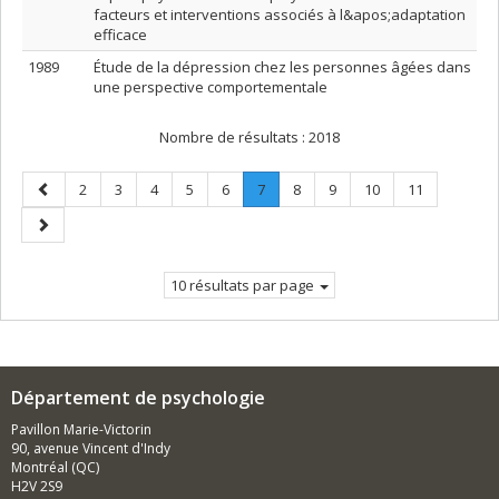
facteurs et interventions associés à l&apos;adaptation
efficace
1989
Étude de la dépression chez les personnes âgées dans
une perspective comportementale
Nombre de résultats :
2018
Page
Page
Page
Page
Page
Page
Page
.
Page
Page
Page
Page
2
3
4
5
6
7
8
9
10
11
précédente
Page
Page
courante.
suivante
10 résultats par page
Département de psychologie
Pavillon Marie-Victorin
90, avenue Vincent d'Indy
Montréal (QC)
H2V 2S9