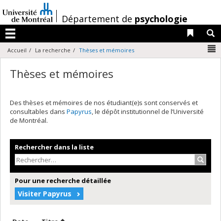
Passer
au
/
Département de
psychologie
contenu
Liens 
R
Menu
N
Accueil
La recherche
Thèses et mémoires
Thèses et mémoires
Des thèses et mémoires de nos étudiant(e)s sont conservés et
consultables dans
Papyrus
, le dépôt institutionnel de l’Université
de Montréal.
Rechercher dans la liste
Recher
Pour une recherche détaillée
Visiter Papyrus