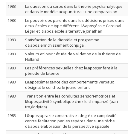
1983
La question du corps dans la théorie psychanalytique
et dans le modèle acupunctural : une comparaison
1983
Le pouvoir des parents dans les décisions prises dans
deux écoles de type différent : l&apos;école Cardinal
Léger et l&apos;école alternative Jonathan
1983
Satisfaction de la clientèle et programme
d&apos;enrichissement conjugal .
1983
Valeurs et loisir : étude de validation de la théorie de
Holland
1983
Les préférences sexuelles chez l&apos;enfant à la
période de latence
1983
L&apos;émergence des comportements verbaux
désignat le soi chez le jeune enfant
1983
Transition entre les conduites sensori-motrices et
l&apos;activité symbolique chez le chimpanzé (pan
troglodytes)
1983
L&apos;apraxie constructive : degré de complexité
contre facilitation par les repères dans une tâche
d&apos;élaboration de la perspective spatiale