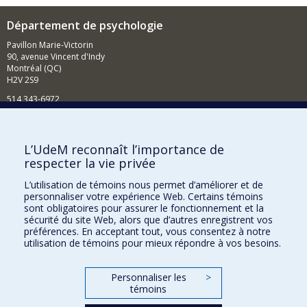
Département de psychologie
Pavillon Marie-Victorin
90, avenue Vincent d'Indy
Montréal (QC)
H2V 2S9
514 343-6972
Nouvelles et événements
Comment soutenir le Département?
L’UdeM reconnaît l’importance de
respecter la vie privée
BESOIN D'AIDE?
L’utilisation de témoins nous permet d’améliorer et de
Plan du site
personnaliser votre expérience Web. Certains témoins
Signaler une erreur
sont obligatoires pour assurer le fonctionnement et la
sécurité du site Web, alors que d’autres enregistrent vos
Accessibilité
préférences. En acceptant tout, vous consentez à notre
utilisation de témoins pour mieux répondre à vos besoins.
FACULTÉ DES ARTS ET DES SCIENCES
Nos départements et écoles
Personnaliser les
>
témoins
Nos centres d'études