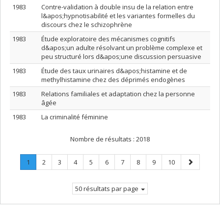
1983
Contre-validation à double insu de la relation entre
l&apos;hypnotisabilité et les variantes formelles du
discours chez le schizophrène
1983
Étude exploratoire des mécanismes cognitifs
d&apos;un adulte résolvant un problème complexe et
peu structuré lors d&apos;une discussion persuasive
1983
Étude des taux urinaires d&apos;histamine et de
methylhistamine chez des déprimés endogènes
1983
Relations familiales et adaptation chez la personne
âgée
1983
La criminalité féminine
Nombre de résultats :
2018
Page
.
Page
Page
Page
Page
Page
Page
Page
Page
Page
Page
1
2
3
4
5
6
7
8
9
10
Page
suivante
courante.
50 résultats par page