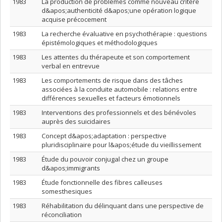
1983
La production de problèmes comme nouveau critère
d&apos;authenticité d&apos;une opération logique
acquise précocement
1983
La recherche évaluative en psychothérapie : questions
épistémologiques et méthodologiques
1983
Les attentes du thérapeute et son comportement
verbal en entrevue
1983
Les comportements de risque dans des tâches
associées à la conduite automobile : relations entre
différences sexuelles et facteurs émotionnels
1983
Interventions des professionnels et des bénévoles
auprès des suicidaires
1983
Concept d&apos;adaptation : perspective
pluridisciplinaire pour l&apos;étude du vieillissement
1983
Étude du pouvoir conjugal chez un groupe
d&apos;immigrants
1983
Étude fonctionnelle des fibres calleuses
somesthesiques
1983
Réhabilitation du délinquant dans une perspective de
réconciliation