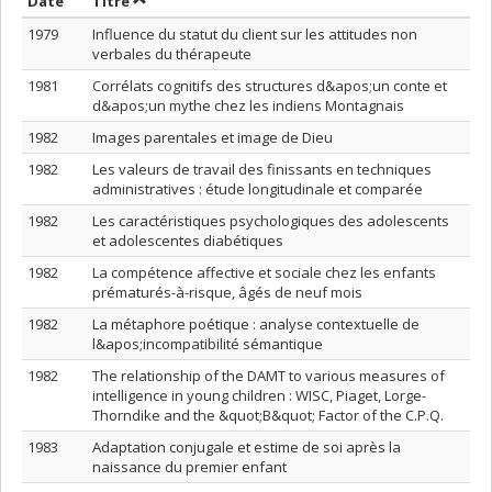
Trier par date en ordre décroissant
Trier par titre en ordre décroissant
Date
Titre
1979
Influence du statut du client sur les attitudes non
verbales du thérapeute
1981
Corrélats cognitifs des structures d&apos;un conte et
d&apos;un mythe chez les indiens Montagnais
1982
Images parentales et image de Dieu
1982
Les valeurs de travail des finissants en techniques
administratives : étude longitudinale et comparée
1982
Les caractéristiques psychologiques des adolescents
et adolescentes diabétiques
1982
La compétence affective et sociale chez les enfants
prématurés-à-risque, âgés de neuf mois
1982
La métaphore poétique : analyse contextuelle de
l&apos;incompatibilité sémantique
1982
The relationship of the DAMT to various measures of
intelligence in young children : WISC, Piaget, Lorge-
Thorndike and the &quot;B&quot; Factor of the C.P.Q.
1983
Adaptation conjugale et estime de soi après la
naissance du premier enfant