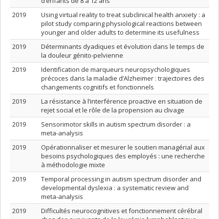
d’enfants de 8 à 12 ans
2019
Using virtual reality to treat subclinical health anxiety : a
pilot study comparing physiological reactions between
younger and older adults to determine its usefulness
2019
Déterminants dyadiques et évolution dans le temps de
la douleur génito-pelvienne
2019
Identification de marqueurs neuropsychologiques
précoces dans la maladie d’Alzheimer : trajectoires des
changements cognitifs et fonctionnels
2019
La résistance à l’interférence proactive en situation de
rejet social et le rôle de la propension au clivage
2019
Sensorimotor skills in autism spectrum disorder : a
meta-analysis
2019
Opérationnaliser et mesurer le soutien managérial aux
besoins psychologiques des employés : une recherche
à méthodologie mixte
2019
Temporal processing in autism spectrum disorder and
developmental dyslexia : a systematic review and
meta-analysis
2019
Difficultés neurocognitives et fonctionnement cérébral