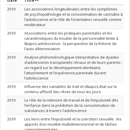
Trier par date en ordre croissant
Trier par titre en ordre croissant
Date
Titre
2019
Les associations longitudinales entre les symptômes
de psychopathologie et la consommation de cannabis à
l’adolescence et le rôle de l’orientation sexuelle comme
modérateur
2019
Associations entre les pratiques parentales et les
caractéristiques du trouble de la personnalité limite à
l&apos;adolescence : la perspective de la théorie de
l’auto-détermination
2019
Analyse phénoménologique interprétative de dyades
d’adolescents transplantés rénaux et de leurs parents :
un regard sur le développement identitaire,
l’attachement et l’expérience parentale durant
l’adolescence
2019
Influence des variables de trait et d&apos;état sur le
contenu affectif des rêves de tous les jours
2019
Le rôle de la mémoire de travail et de l’impulsivité dès
l’enfance dans la prédiction de la consommation de
substances à travers l’adolescence
2019
Les liens entre l’impulsivité et la coercition sexuelle : les
apports d’un modèle multidimensionnel et de tâches
comportementales