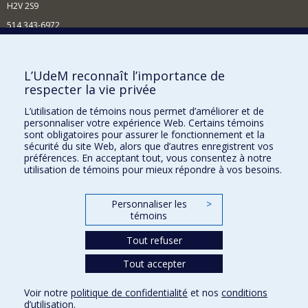
H2V 2S9
514 343-6972
Nouvelles et événements
Comment soutenir le Département?
L’UdeM reconnaît l’importance de
respecter la vie privée
BESOIN D'AIDE?
L’utilisation de témoins nous permet d’améliorer et de
Plan du site
personnaliser votre expérience Web. Certains témoins
Signaler une erreur
sont obligatoires pour assurer le fonctionnement et la
sécurité du site Web, alors que d’autres enregistrent vos
Accessibilité
préférences. En acceptant tout, vous consentez à notre
utilisation de témoins pour mieux répondre à vos besoins.
FACULTÉ DES ARTS ET DES SCIENCES
Nos départements et écoles
Personnaliser les
>
témoins
Nos centres d'études
Tout refuser
Nos programmes et cours
Tout accepter
Confidentialité
Voir notre
politique de confidentialité
et nos
conditions
Conditions d’utilisation
d’utilisation
.