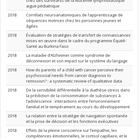
chez des survivants de la leucémie lymphoblastique
aiguë pédiatrique
2018
Corrélats neuroanatomiques de l’apprentissage de
séquences motrices chez les personnes jeunes et
âgées
2018
Évaluation de stratégies de transfert de connaissances
mises en œuvre dans le cadre du programme Équité-
Santé au Burkina Faso
2018
La maladie d’Alzheimer comme syndrome de
déconnexion et son impact sur le système du langage
2018
How do parents of a child with cancer perceive their
psychosocial needs from cancer diagnosis to
remission? : a systematic review of qualitative data
2018
De la sensibilité différentielle à la diathèse-stress dans
la prédiction de la consommation de substances à
l’adolescence : interactions entre l’environnement
familial et le tempérament au cours du développement
2018
La relation entre la stratégie de navigation spontanée
et la prise de décision et les fonctions exécutives
2018
Effets de la pleine conscience sur l’empathie, les
compétences émotionnelles, le cortisol capillaire, et le