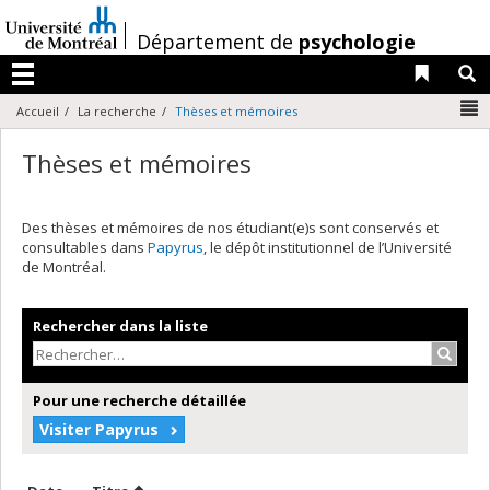
Passer
au
/
Département de
psychologie
contenu
Liens 
R
Menu
N
Accueil
La recherche
Thèses et mémoires
Thèses et mémoires
Des thèses et mémoires de nos étudiant(e)s sont conservés et
consultables dans
Papyrus
, le dépôt institutionnel de l’Université
de Montréal.
Rechercher dans la liste
Recher
Pour une recherche détaillée
Visiter Papyrus