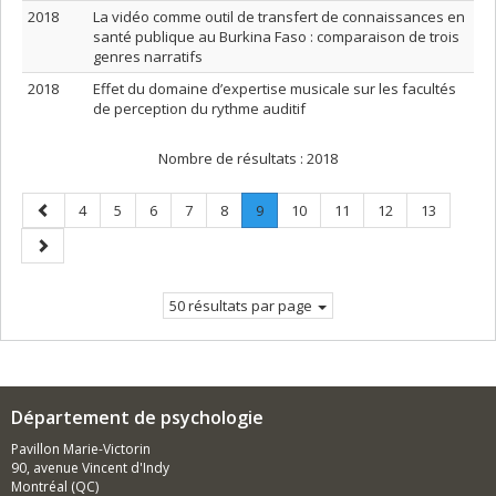
2018
La vidéo comme outil de transfert de connaissances en
santé publique au Burkina Faso : comparaison de trois
genres narratifs
2018
Effet du domaine d’expertise musicale sur les facultés
de perception du rythme auditif
Nombre de résultats :
2018
Page
Page
Page
Page
Page
Page
Page
.
Page
Page
Page
Page
4
5
6
7
8
9
10
11
12
13
précédente
Page
Page
courante.
suivante
50 résultats par page
Département de psychologie
Pavillon Marie-Victorin
90, avenue Vincent d'Indy
Montréal (QC)