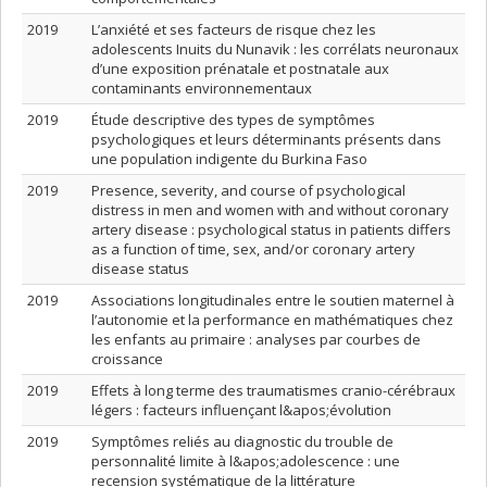
2019
L’anxiété et ses facteurs de risque chez les
adolescents Inuits du Nunavik : les corrélats neuronaux
d’une exposition prénatale et postnatale aux
contaminants environnementaux
2019
Étude descriptive des types de symptômes
psychologiques et leurs déterminants présents dans
une population indigente du Burkina Faso
2019
Presence, severity, and course of psychological
distress in men and women with and without coronary
artery disease : psychological status in patients differs
as a function of time, sex, and/or coronary artery
disease status
2019
Associations longitudinales entre le soutien maternel à
l’autonomie et la performance en mathématiques chez
les enfants au primaire : analyses par courbes de
croissance
2019
Effets à long terme des traumatismes cranio-cérébraux
légers : facteurs influençant l&apos;évolution
2019
Symptômes reliés au diagnostic du trouble de
personnalité limite à l&apos;adolescence : une
recension systématique de la littérature