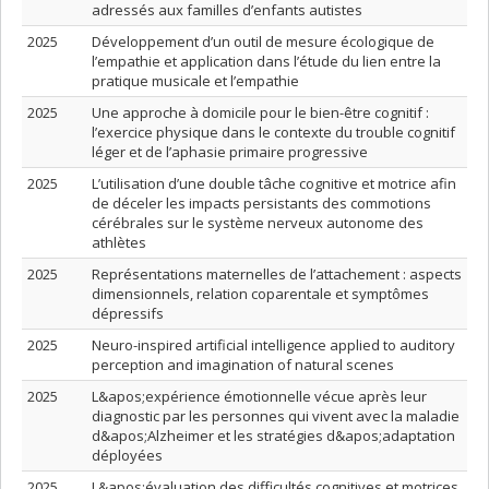
adressés aux familles d’enfants autistes
2025
Développement d’un outil de mesure écologique de
l’empathie et application dans l’étude du lien entre la
pratique musicale et l’empathie
2025
Une approche à domicile pour le bien-être cognitif :
l’exercice physique dans le contexte du trouble cognitif
léger et de l’aphasie primaire progressive
2025
L’utilisation d’une double tâche cognitive et motrice afin
de déceler les impacts persistants des commotions
cérébrales sur le système nerveux autonome des
athlètes
2025
Représentations maternelles de l’attachement : aspects
dimensionnels, relation coparentale et symptômes
dépressifs
2025
Neuro-inspired artificial intelligence applied to auditory
perception and imagination of natural scenes
2025
L&apos;expérience émotionnelle vécue après leur
diagnostic par les personnes qui vivent avec la maladie
d&apos;Alzheimer et les stratégies d&apos;adaptation
déployées
2025
L&apos;évaluation des difficultés cognitives et motrices