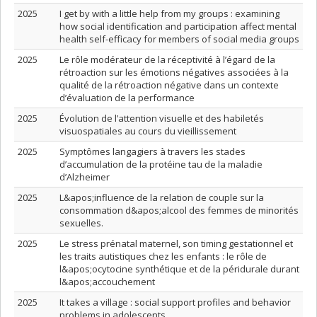
2025
I get by with a little help from my groups : examining
how social identification and participation affect mental
health self-efficacy for members of social media groups
2025
Le rôle modérateur de la réceptivité à l’égard de la
rétroaction sur les émotions négatives associées à la
qualité de la rétroaction négative dans un contexte
d’évaluation de la performance
2025
Évolution de l’attention visuelle et des habiletés
visuospatiales au cours du vieillissement
2025
Symptômes langagiers à travers les stades
d’accumulation de la protéine tau de la maladie
d’Alzheimer
2025
L&apos;influence de la relation de couple sur la
consommation d&apos;alcool des femmes de minorités
sexuelles.
2025
Le stress prénatal maternel, son timing gestationnel et
les traits autistiques chez les enfants : le rôle de
l&apos;ocytocine synthétique et de la péridurale durant
l&apos;accouchement
2025
It takes a village : social support profiles and behavior
problems in adolescents