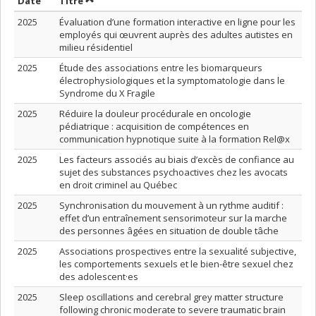
Trier par date en ordre croissant
Trier par titre en ordre croissant
Date
Titre
2025
Évaluation d’une formation interactive en ligne pour les
employés qui œuvrent auprès des adultes autistes en
milieu résidentiel
2025
Étude des associations entre les biomarqueurs
électrophysiologiques et la symptomatologie dans le
Syndrome du X Fragile
2025
Réduire la douleur procédurale en oncologie
pédiatrique : acquisition de compétences en
communication hypnotique suite à la formation Rel@x
2025
Les facteurs associés au biais d’excès de confiance au
sujet des substances psychoactives chez les avocats
en droit criminel au Québec
2025
Synchronisation du mouvement à un rythme auditif :
effet d’un entraînement sensorimoteur sur la marche
des personnes âgées en situation de double tâche
2025
Associations prospectives entre la sexualité subjective,
les comportements sexuels et le bien-être sexuel chez
des adolescent·es
2025
Sleep oscillations and cerebral grey matter structure
following chronic moderate to severe traumatic brain