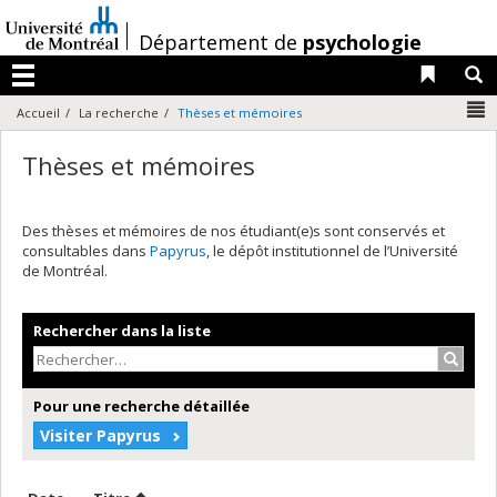
Passer
au
/
Département de
psychologie
contenu
Liens 
R
Menu
N
Accueil
La recherche
Thèses et mémoires
Thèses et mémoires
Des thèses et mémoires de nos étudiant(e)s sont conservés et
consultables dans
Papyrus
, le dépôt institutionnel de l’Université
de Montréal.
Rechercher dans la liste
Recher
Pour une recherche détaillée
Visiter Papyrus