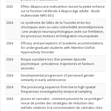
2025
Effets d&apos;une malnutrition durant la petite enfance
sur la fonction cérébrale à l&apos;âge adulte : étude
multimodale NIRS-EEG
2024
Le syndrome de Gilles de la Tourette et les tics
chroniques avec ou sans comorbidité anxiodépressive
: une analyse neuropsychologique axée sur l’inhibition,
les processus moteurs et l’intégration visuospatiale
2024
Efficacy and perceptions of academic accommodations
for undergraduate students with Attention Deficit
Hyperactivity Disorder
2024
Risque suicidaire lors d’un premier épisode
psychotique : prévalence, trajectoires et facteurs
associés
2024
Developmental progression of perceived gender
similarity in early adolescence
2024
The processing sequence from low to high spatial
frequencies investigated by temporal sampling
2024
Jeunes et cannabis : comment peuvent-ils se protéger? :
revue de portée des stratégies de réduction des
méfaits relatives à la consommation de cannabis chez