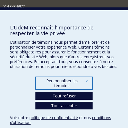
514 343-6972
Nouvelles et événements
Comment soutenir le Département?
L’UdeM reconnaît l’importance de
respecter la vie privée
BESOIN D'AIDE?
L’utilisation de témoins nous permet d’améliorer et de
Plan du site
personnaliser votre expérience Web. Certains témoins
Signaler une erreur
sont obligatoires pour assurer le fonctionnement et la
sécurité du site Web, alors que d’autres enregistrent vos
Accessibilité
préférences. En acceptant tout, vous consentez à notre
utilisation de témoins pour mieux répondre à vos besoins.
FACULTÉ DES ARTS ET DES SCIENCES
Nos départements et écoles
Personnaliser les
>
témoins
Nos centres d'études
Tout refuser
Nos programmes et cours
Tout accepter
Confidentialité
Voir notre
politique de confidentialité
et nos
conditions
Conditions d’utilisation
d’utilisation
.