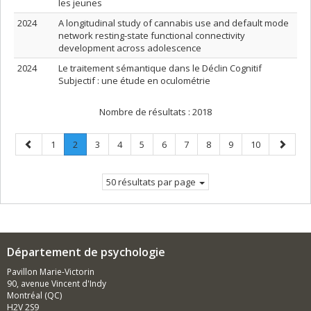
les jeunes
2024
A longitudinal study of cannabis use and default mode
network resting-state functional connectivity
development across adolescence
2024
Le traitement sémantique dans le Déclin Cognitif
Subjectif : une étude en oculométrie
Nombre de résultats :
2018
Page
Page
Page
.
Page
Page
Page
Page
Page
Page
Page
Page
Page
1
2
3
4
5
6
7
8
9
10
précédente
Page
suivant
courante.
50 résultats par page
Département de psychologie
Pavillon Marie-Victorin
90, avenue Vincent d'Indy
Montréal (QC)
H2V 2S9