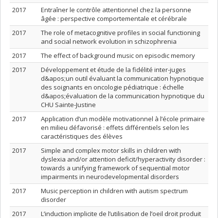
2017
Entraîner le contrôle attentionnel chez la personne
âgée : perspective comportementale et cérébrale
2017
The role of metacognitive profiles in social functioning
and social network evolution in schizophrenia
2017
The effect of background music on episodic memory
2017
Développement et étude de la fidélité inter-juges
d&apos;un outil évaluant la communication hypnotique
des soignants en oncologie pédiatrique : échelle
d&apos;évaluation de la communication hypnotique du
CHU Sainte-Justine
2017
Application d’un modèle motivationnel à l’école primaire
en milieu défavorisé : effets différentiels selon les
caractéristiques des élèves
2017
Simple and complex motor skills in children with
dyslexia and/or attention deficit/hyperactivity disorder :
towards a unifying framework of sequential motor
impairments in neurodevelopmental disorders
2017
Music perception in children with autism spectrum
disorder
2017
L’induction implicite de l’utilisation de l’oeil droit produit