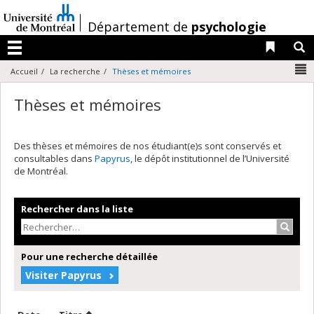
Passer
au
/
Département de
psychologie
contenu
Liens 
R
Menu
N
Accueil
La recherche
Thèses et mémoires
Thèses et mémoires
Des thèses et mémoires de nos étudiant(e)s sont conservés et
consultables dans
Papyrus
, le dépôt institutionnel de l’Université
de Montréal.
Rechercher dans la liste
Recher
Pour une recherche détaillée
Visiter Papyrus