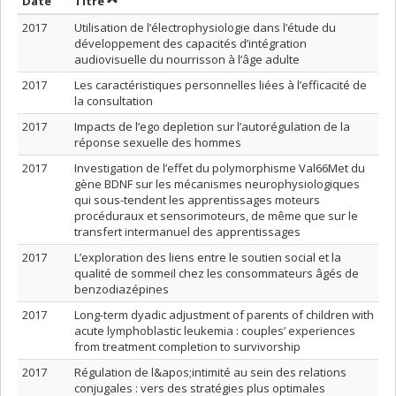
Trier par date en ordre croissant
Trier par titre en ordre croissant
Date
Titre
2017
Utilisation de l’électrophysiologie dans l’étude du
développement des capacités d’intégration
audiovisuelle du nourrisson à l’âge adulte
2017
Les caractéristiques personnelles liées à l’efficacité de
la consultation
2017
Impacts de l’ego depletion sur l’autorégulation de la
réponse sexuelle des hommes
2017
Investigation de l’effet du polymorphisme Val66Met du
gène BDNF sur les mécanismes neurophysiologiques
qui sous-tendent les apprentissages moteurs
procéduraux et sensorimoteurs, de même que sur le
transfert intermanuel des apprentissages
2017
L’exploration des liens entre le soutien social et la
qualité de sommeil chez les consommateurs âgés de
benzodiazépines
2017
Long-term dyadic adjustment of parents of children with
acute lymphoblastic leukemia : couples’ experiences
from treatment completion to survivorship
2017
Régulation de l&apos;intimité au sein des relations
conjugales : vers des stratégies plus optimales