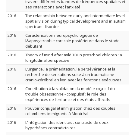
travers différentes bandes de fréquences spatiales et
ses interactions avec l’anxiété
2016
The relationship between early and intermediate level
spatial vision during typical development and in autism
spectrum disorder
2016
Caractérisation neuropsychologique de
l&apos;atrophie corticale postérieure dans le stade
débutant
2016
Theory of mind after mild TBI in preschool children : a
longitudinal perspective
2016
L’urgence, la préméditation, la persévérance et la
recherche de sensations suite à un traumatisme
cranio-cérébral en lien avec les fonctions exécutives
2016
Contribution à la validation du modèle cognitif du
trouble obsessionnel- compulsif : le rôle des
expériences de l’enfance et des états affectifs
2016
Pouvoir conjugal et immigration chez des couples
colombiens immigrants à Montréal
2016
L’intégration des identités : contraste de deux
hypothèses contradictoires