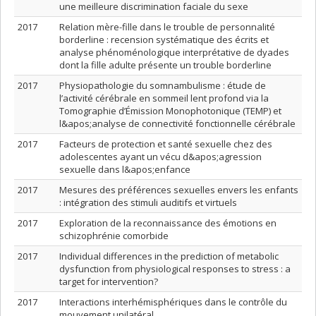
une meilleure discrimination faciale du sexe
2017
Relation mère-fille dans le trouble de personnalité
borderline : recension systématique des écrits et
analyse phénoménologique interprétative de dyades
dont la fille adulte présente un trouble borderline
2017
Physiopathologie du somnambulisme : étude de
l’activité cérébrale en sommeil lent profond via la
Tomographie d’Émission Monophotonique (TEMP) et
l&apos;analyse de connectivité fonctionnelle cérébrale
2017
Facteurs de protection et santé sexuelle chez des
adolescentes ayant un vécu d&apos;agression
sexuelle dans l&apos;enfance
2017
Mesures des préférences sexuelles envers les enfants
: intégration des stimuli auditifs et virtuels
2017
Exploration de la reconnaissance des émotions en
schizophrénie comorbide
2017
Individual differences in the prediction of metabolic
dysfunction from physiological responses to stress : a
target for intervention?
2017
Interactions interhémisphériques dans le contrôle du
mouvement unilatéral