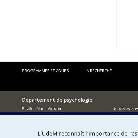
PROGRAMMES ET COURS
LA RECHERCHE
Département de psychologie
Pavillon Marie-Victorin
Nouvelles et 
90, avenue Vincent d'Indy
Montréal (QC)
Comment so
H2V 2S9
L’UdeM reconnaît l’importance de resp
514 343-6972