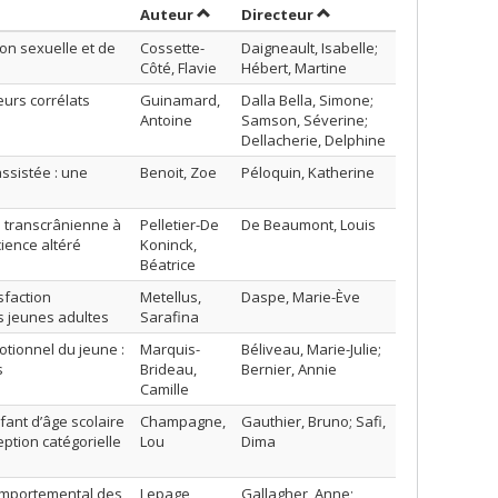
Trier par auteur en ordre croissant
par contributeur en ord
Auteur
Directeur
ion sexuelle et de
Cossette-
Daigneault, Isabelle;
Côté, Flavie
Hébert, Martine
eurs corrélats
Guinamard,
Dalla Bella, Simone;
Antoine
Samson, Séverine;
Dellacherie, Delphine
ssistée : une
Benoit, Zoe
Péloquin, Katherine
n transcrânienne à
Pelletier-De
De Beaumont, Louis
cience altéré
Koninck,
Béatrice
sfaction
Metellus,
Daspe, Marie-Ève
es jeunes adultes
Sarafina
otionnel du jeune :
Marquis-
Béliveau, Marie-Julie;
s
Brideau,
Bernier, Annie
Camille
fant d’âge scolaire
Champagne,
Gauthier, Bruno; Safi,
eption catégorielle
Lou
Dima
comportemental des
Lepage,
Gallagher, Anne;