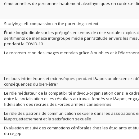
émotionnelles de personnes hautement alexithymiques en contexte cli
Studying self-compassion in the parenting context
Étude longitudinale sur les préjugés en temps de crise sociale : explorat
sentiments de menace intergroupe médié par l’attitude envers les mesu
pendant la COVID-19
La reconstruction des images mentales grâce à bubbles et à l’électroe
Les buts intrinsèques et extrinsèques pendant l&apos;adolescence : d
conséquences du bien-être?
Le rôle médiateur de la compatibilité individu-organisation dans le cadr
entre la socialisation et les résultats au travail fondés sur l&apos;engag
fidélisation des recrues des Forces armées canadiennes
Le rôle des patrons de communication sexuelle dans les associations e
l&apos;attachement et la satisfaction sexuelle
Évaluation et suivi des commotions cérébrales chez les étudiants et ét
du cégep