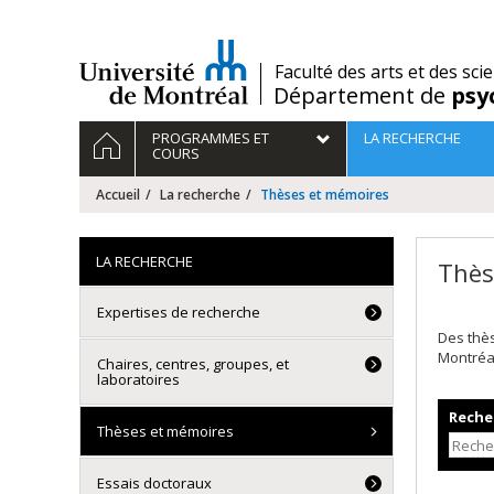
Passer
au
contenu
/
Faculté des arts et des sci
Département de
psy
Navigation
ACCUEIL
PROGRAMMES ET
LA RECHERCHE
principale
COURS
Accueil
La recherche
Thèses et mémoires
LA RECHERCHE
Thès
Expertises de recherche
Des thè
Montréa
Chaires, centres, groupes, et
laboratoires
Recher
Thèses et mémoires
Essais doctoraux