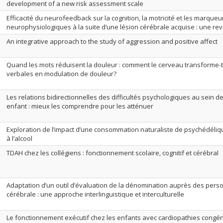
development of a new risk assessment scale
Efficacité du neurofeedback sur la cognition, la motricité et les marqueu
neurophysiologiques à la suite d’une lésion cérébrale acquise : une r
An integrative approach to the study of aggression and positive affect
Quand les mots réduisent la douleur : comment le cerveau transforme-t-
verbales en modulation de douleur?
Les relations bidirectionnelles des difficultés psychologiques au sein 
enfant : mieux les comprendre pour les atténuer
Exploration de l’impact d’une consommation naturaliste de psychédéliqu
à l’alcool
TDAH chez les collégiens : fonctionnement scolaire, cognitif et cérébral
Adaptation d’un outil d’évaluation de la dénomination auprès des pers
cérébrale : une approche interlinguistique et interculturelle
Le fonctionnement exécutif chez les enfants avec cardiopathies congénit