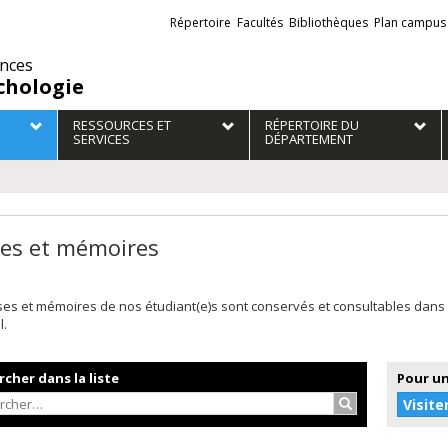
Liens
Répertoire
Facultés
Bibliothèques
Plan campus
externes
ences
chologie
RESSOURCES ET
RÉPERTOIRE DU
SERVICES
DÉPARTEMENT
es et mémoires
ses et mémoires de nos étudiant(e)s sont conservés et consultables dans
l.
cher dans la liste
Pour un
Rechercher…
Visite