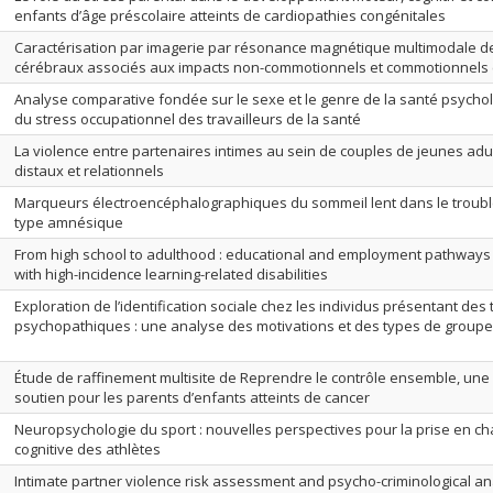
enfants d’âge préscolaire atteints de cardiopathies congénitales
Caractérisation par imagerie par résonance magnétique multimodale 
cérébraux associés aux impacts non-commotionnels et commotionnels c
Analyse comparative fondée sur le sexe et le genre de la santé psycho
du stress occupationnel des travailleurs de la santé
La violence entre partenaires intimes au sein de couples de jeunes adul
distaux et relationnels
Marqueurs électroencéphalographiques du sommeil lent dans le trouble 
type amnésique
From high school to adulthood : educational and employment pathway
with high-incidence learning-related disabilities
Exploration de l’identification sociale chez les individus présentant des t
psychopathiques : une analyse des motivations et des types de group
Étude de raffinement multisite de Reprendre le contrôle ensemble, une 
soutien pour les parents d’enfants atteints de cancer
Neuropsychologie du sport : nouvelles perspectives pour la prise en ch
cognitive des athlètes
Intimate partner violence risk assessment and psycho-criminological ana