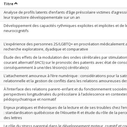
rier par date en ordre croissant
Trier par titre en ordre croissant
Titre
Analyse de profils latents d’enfants d’âge préscolaire victimes d’agress
leur trajectoire développementale sur un an
Développement des capacités rythmiques explicites et implicites et de l
neurocognitifs
L’expérience des personnes 2S/LGBTQ+ en procréation médicalement a
recherche exploratoire, dyadique et comparative
Étude des effets de la modulation des ondes cérébrales par stimulatio
courant alternatif (tACS) sur le pronostic des patients avec état de cons
conséquemment à une/des lésion(s) cérébrale(s)
L’attachement amoureux à l’ère numérique : considérations pour la sati
relationnelle et la gestion de conflits dans les relations amoureuses d
À l’interface des relations parent–enfant et du fonctionnement socioém
perspectives longitudinales du préscolaire à l’adolescence en contexte
pédopsychiatrique et normatif
Enjeux pratiques et théoriques de la lecture et de ses troubles chez l’en
: standardisation québécoise de l’Alouette-R et étude du rôle de la perc
des lettres
Le rôle du stress parental dans le développement moteur, cognitif et 