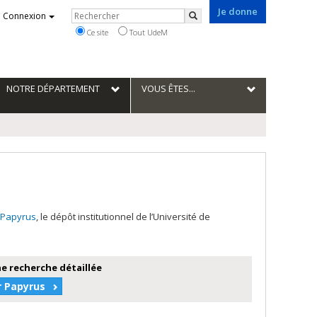
Je donne
Rechercher
Connexion
Rechercher
Ce site
Tout UdeM
NOTRE DÉPARTEMENT
VOUS ÊTES...
Papyrus
, le dépôt institutionnel de l’Université de
e recherche détaillée
r Papyrus