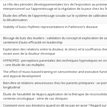
Le rôle des périodes développementales lors de l’exposition au premie
interpersonnel sur l’apprentissage et la régulation de la peur chez les
Étude des effets de l’apprentissage sociale sur le système de calibratio
la dévalorisation
Stability of basic rhythmic representations in Parkinson’s disease
Blocage de buts des leaders : validation du concept et exploration de se
sentiment d’auto-efficacité en leadership
Exploration des relations entre la douleur, le stress et la souffrance c
vivant avec de la douleur chronique
HYPNOPED : perceptions parentales des techniques hypnotiques en onc
– une étude de cas multiples
The effect of music-based training on sensorimotor and executive functi
and atypical development
Bien-être et relations amoureuses chez les parents primipares : un poi
longitudinal
Étude de faisabilité de l&apos;application de la thérapie de reconsolid
contexte oncologique : série de cas cliniques
Comment vivre ses émotions quand on dit ne pas en avoir ? Regard sur