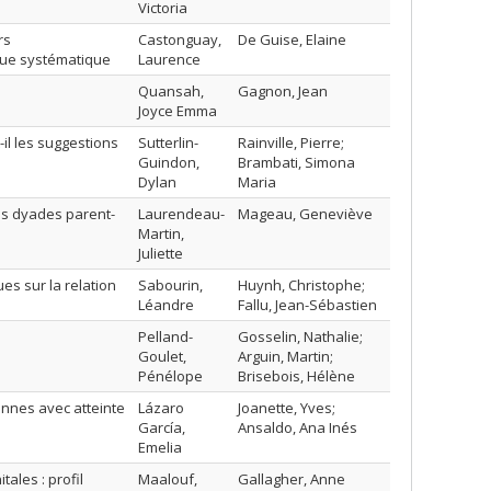
Victoria
rs
Castonguay,
De Guise, Elaine
evue systématique
Laurence
Quansah,
Gagnon, Jean
Joyce Emma
il les suggestions
Sutterlin-
Rainville, Pierre;
Guindon,
Brambati, Simona
Dylan
Maria
des dyades parent-
Laurendeau-
Mageau, Geneviève
Martin,
Juliette
es sur la relation
Sabourin,
Huynh, Christophe;
Léandre
Fallu, Jean-Sébastien
Pelland-
Gosselin, Nathalie;
Goulet,
Arguin, Martin;
Pénélope
Brisebois, Hélène
onnes avec atteinte
Lázaro
Joanette, Yves;
García,
Ansaldo, Ana Inés
Emelia
ales : profil
Maalouf,
Gallagher, Anne