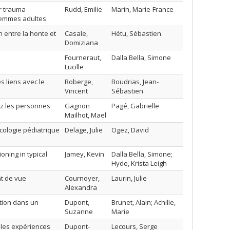
r trauma
Rudd, Emilie
Marin, Marie-France
 femmes adultes
n entre la honte et
Casale,
Hétu, Sébastien
Domiziana
Fourneraut,
Dalla Bella, Simone
Lucille
s liens avec le
Roberge,
Boudrias, Jean-
Vincent
Sébastien
hez les personnes
Gagnon
Pagé, Gabrielle
Mailhot, Mael
ologie pédiatrique
Delage, Julie
Ogez, David
oning in typical
Jamey, Kevin
Dalla Bella, Simone;
Hyde, Krista Leigh
nt de vue
Cournoyer,
Laurin, Julie
Alexandra
ation dans un
Dupont,
Brunet, Alain; Achille,
Suzanne
Marie
 les expériences
Dupont-
Lecours, Serge