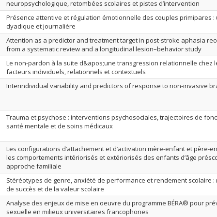
neuropsychologique, retombées scolaires et pistes d’intervention
Présence attentive et régulation émotionnelle des couples primipares :
dyadique et journalière
Attention as a predictor and treatment target in post-stroke aphasia re
from a systematic review and a longitudinal lesion–behavior study
Le non-pardon à la suite d&apos;une transgression relationnelle chez l
facteurs individuels, relationnels et contextuels
Interindividual variability and predictors of response to non-invasive br
Trauma et psychose : interventions psychosociales, trajectoires de fon
santé mentale et de soins médicaux
Les configurations d’attachement et d’activation mère-enfant et père-e
les comportements intériorisés et extériorisés des enfants d’âge présc
approche familiale
Stéréotypes de genre, anxiété de performance et rendement scolaire : 
de succès et de la valeur scolaire
Analyse des enjeux de mise en oeuvre du programme BÉRA® pour préve
sexuelle en milieux universitaires francophones