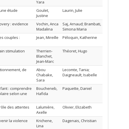
Yara
 une étude
Goulet,
Laurin, Julie
Justine
covery : evidence
Vochin, Anca
Saj, Arnaud; Brambati,
Madalina
Simona Maria
es couples :
Jean, Mireille
Péloquin, Katherine
ain stimulation
Therrien-
Théoret, Hugo
Blanchet,
Jean-Marc
ctionnement, de
Abou
Lecomte, Tania;
Chabake,
Daigneault, Isabelle
Sara
nfant : comprendre
Boucheneb,
Paquette, Daniel
olaire selon une
Hafida
rôle des attentes
Lalumière,
Olivier, Elizabeth
Axelle
nir la violence
Krichene,
Dagenais, Christian
Lina