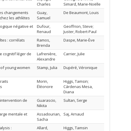
Charles
Simard, Marie-Noëlle
des changements
Guay,
De Beaumont, Louis
hez les athlètes
Samuel
logique négative et
Dufour,
Geoffrion, Steve;
Renaud
Juster, Robert-Paul
tes : corrélats
Ramos,
Daspe, Marie-Ève
Brenda
cognitif léger de
Lafrenière,
Carrier, Julie
Alexandre
s of young women
Stamp, Julia
Dupéré, Véronique
raits
Morin,
Higgs, Tamsin;
es
Éléonore
Cárdenas Mesa,
Diana
intervention de
Guarascio,
Sultan, Serge
Nikita
arge mentale et
Assadourian,
Saj, Arnaud
Sacha
lysis :
Allard,
Higgs, Tamsin