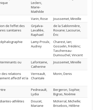
nique
Leclerc,
Marie-
Mathilde
Varin, Rose
Joussemet, Mireille
ion de l’effet des
Grijalva-
de la Sablonnière,
res sanitaires
Lavallée,
Roxane; Lacourse,
Raphael
Éric
ncéphalographie
Lamy-Proulx,
Charest, Ian;
Audrey
Gosselin, Frédéric;
Taschereau-
Dumouchel, Vincent
éterminants ou
Lafontaine,
Joussemet, Mireille
Catherine
e des relations
Verreault,
Morin, Denis
ement affectif et la
Chantale
ntre
Pedneault,
Bergeron, Sophie;
Lydia
Bigras, Noémie
udiantes-athlètes
Doucet,
McKerral, Michelle;
Mariane
Brisebois, Hélène