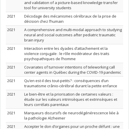
and validation of a picture-based knowledge transfer
tool for university students
2021
Décodage des mécanismes cérébraux de la prise de
décision chez l’humain
2021
A comprehensive and multi-modal approach to studying
neural and social outcomes after pediatric traumatic
brain injury
2021
Interaction entre les dyades d’attachement et la
violence conjugale : le rôle modérateur des traits
psychopathiques de l’homme
2021
Covariates of turnover intentions of teleworking call
center agents in Québec during the COVID-19 pandemic
2021
Qu’en est-il des tout-petits? : conséquences d’un
traumatisme crânio-cérébral durant la petite enfance
2021
Le bien-être et la priorisation de certaines valeurs :
étude sur les valeurs intrinsèques et extrinsèques et
leurs corrélats parentaux
2021
Marqueurs discursifs de neurodégénérescence liée à
la pathologie Alzheimer
2021
Accepter le don d’organes pour un proche défunt : une