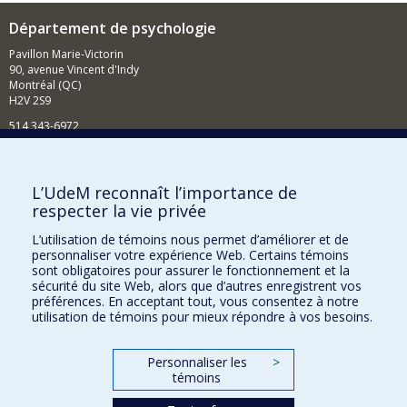
Département de psychologie
Pavillon Marie-Victorin
90, avenue Vincent d'Indy
Montréal (QC)
H2V 2S9
514 343-6972
Nouvelles et événements
Comment soutenir le Département?
L’UdeM reconnaît l’importance de
respecter la vie privée
BESOIN D'AIDE?
L’utilisation de témoins nous permet d’améliorer et de
Plan du site
personnaliser votre expérience Web. Certains témoins
Signaler une erreur
sont obligatoires pour assurer le fonctionnement et la
sécurité du site Web, alors que d’autres enregistrent vos
Accessibilité
préférences. En acceptant tout, vous consentez à notre
utilisation de témoins pour mieux répondre à vos besoins.
FACULTÉ DES ARTS ET DES SCIENCES
Nos départements et écoles
Personnaliser les
>
témoins
Nos centres d'études