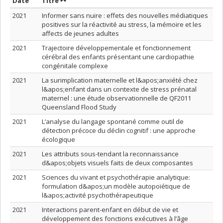
Trier par date en ordre croissant
Trier par titre en ordre croissant
Date
Titre
2021
Informer sans nuire : effets des nouvelles médiatiques
positives sur la réactivité au stress, la mémoire et les
affects de jeunes adultes
2021
Trajectoire développementale et fonctionnement
cérébral des enfants présentant une cardiopathie
congénitale complexe
2021
La surimplication maternelle et l&apos;anxiété chez
l&apos;enfant dans un contexte de stress prénatal
maternel : une étude observationnelle de QF2011
Queensland Flood Study
2021
L’analyse du langage spontané comme outil de
détection précoce du déclin cognitif : une approche
écologique
2021
Les attributs sous-tendant la reconnaissance
d&apos;objets visuels faits de deux composantes
2021
Sciences du vivant et psychothérapie analytique:
formulation d&apos;un modèle autopoïétique de
l&apos;activité psychothérapeutique
2021
Interactions parent-enfant en début de vie et
développement des fonctions exécutives à l’âge