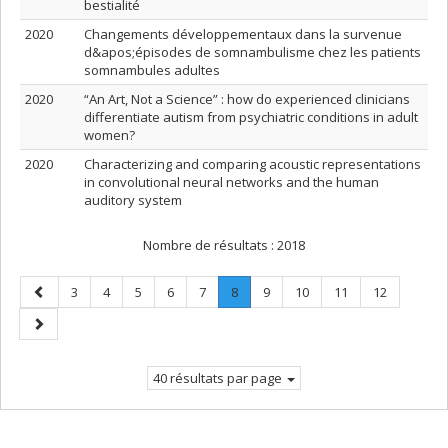
bestialité
2020
Changements développementaux dans la survenue
d&apos;épisodes de somnambulisme chez les patients
somnambules adultes
2020
“An Art, Not a Science” : how do experienced clinicians
differentiate autism from psychiatric conditions in adult
women?
2020
Characterizing and comparing acoustic representations
in convolutional neural networks and the human
auditory system
Nombre de résultats :
2018
Page
Page
Page
Page
Page
Page
Page
.
Page
Page
Page
Page
3
4
5
6
7
8
9
10
11
12
précédente
Page
Page
courante.
suivante
40 résultats par page