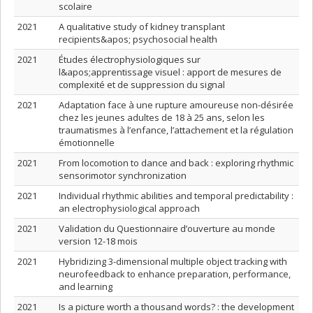
scolaire
2021
A qualitative study of kidney transplant
recipients&apos; psychosocial health
2021
Études électrophysiologiques sur
l&apos;apprentissage visuel : apport de mesures de
complexité et de suppression du signal
2021
Adaptation face à une rupture amoureuse non-désirée
chez les jeunes adultes de 18 à 25 ans, selon les
traumatismes à l’enfance, l’attachement et la régulation
émotionnelle
2021
From locomotion to dance and back : exploring rhythmic
sensorimotor synchronization
2021
Individual rhythmic abilities and temporal predictability :
an electrophysiological approach
2021
Validation du Questionnaire d’ouverture au monde
version 12-18 mois
2021
Hybridizing 3-dimensional multiple object tracking with
neurofeedback to enhance preparation, performance,
and learning
2021
Is a picture worth a thousand words? : the development