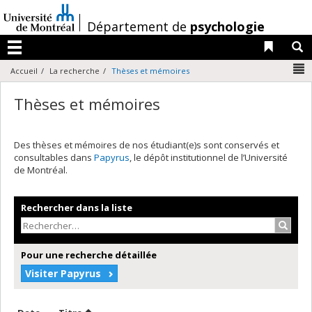
Passer
au
/
Département de
psychologie
contenu
Liens 
R
Menu
N
Accueil
La recherche
Thèses et mémoires
Thèses et mémoires
Des thèses et mémoires de nos étudiant(e)s sont conservés et
consultables dans
Papyrus
, le dépôt institutionnel de l’Université
de Montréal.
Rechercher dans la liste
Recher
Pour une recherche détaillée
Visiter Papyrus