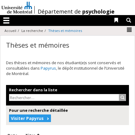
Passer
au
/
Département de
psychologie
contenu
Liens 
R
Menu
N
Accueil
La recherche
Thèses et mémoires
Thèses et mémoires
Des thèses et mémoires de nos étudiant(e)s sont conservés et
consultables dans
Papyrus
, le dépôt institutionnel de l’Université
de Montréal.
Rechercher dans la liste
Recher
Pour une recherche détaillée
Visiter Papyrus