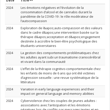
Trier par date en ordre croissant
Trier par titre en ordre croissant
Date
Titre
2024
Les émotions négatives et l’évolution de la
consommation d’alcool et de cannabis durant la
pandémie de la COVID-19 : le rôle modérateur de
l’autocompassion
2024
Exploration de l&apos;auto-compassion et des valeurs
dans le cadre d&apos;une intervention basée sur la
thérapie d&apos;acceptation et d&apos;engagement
destinée à accroître le bien-être psychologique des
étudiants universitaires
2024
La gestion des comportements problématiques chez
les adultes ayant subi un traumatisme craniocérébral
et vivant dans la communauté
2024
L’effet de la thérapie cognitivo-comportementale chez
les enfants de moins de 6 ans qui ont été victimes
d’agression sexuelle : une revue systématique de la
littérature
2024
Variation in early language experiences and their
impact on general language and memory abilities
2024
Cyberviolence chez les couples de jeunes adultes :
associations avec l’anticipation et les émotions
négatives lors de conflits par messages textes et en