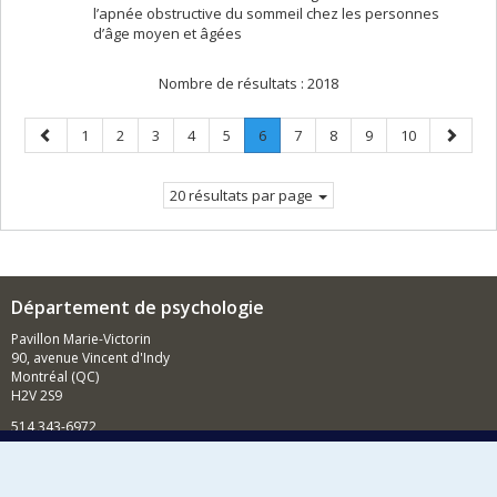
l’apnée obstructive du sommeil chez les personnes
d’âge moyen et âgées
Nombre de résultats :
2018
Page
Page
Page
Page
Page
Page
Page
.
Page
Page
Page
Page
Page
1
2
3
4
5
6
7
8
9
10
précédente
Page
suivant
courante.
20 résultats par page
Département de psychologie
Pavillon Marie-Victorin
90, avenue Vincent d'Indy
Montréal (QC)
H2V 2S9
514 343-6972
Nouvelles et événements