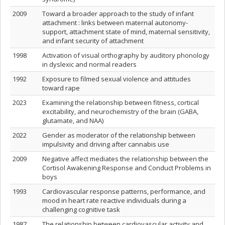
2009
Toward a broader approach to the study of infant
attachment : links between maternal autonomy-
support, attachment state of mind, maternal sensitivity,
and infant security of attachment
1998
Activation of visual orthography by auditory phonology
in dyslexic and normal readers
1992
Exposure to filmed sexual violence and attitudes
toward rape
2023
Examining the relationship between fitness, cortical
excitability, and neurochemistry of the brain (GABA,
glutamate, and NAA)
2022
Gender as moderator of the relationship between
impulsivity and driving after cannabis use
2009
Negative affect mediates the relationship between the
Cortisol Awakening Response and Conduct Problems in
boys
1993
Cardiovascular response patterns, performance, and
mood in heart rate reactive individuals during a
challenging cognitive task
1987
The relationship between cardiovascular activity and