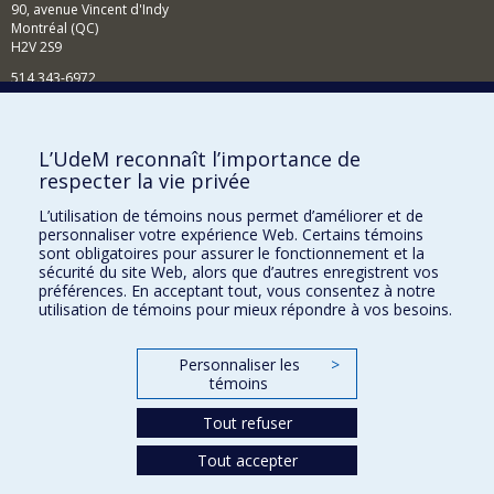
90, avenue Vincent d'Indy
Montréal (QC)
H2V 2S9
514 343-6972
Nouvelles et événements
Comment soutenir le Département?
L’UdeM reconnaît l’importance de
respecter la vie privée
BESOIN D'AIDE?
L’utilisation de témoins nous permet d’améliorer et de
Plan du site
personnaliser votre expérience Web. Certains témoins
Signaler une erreur
sont obligatoires pour assurer le fonctionnement et la
sécurité du site Web, alors que d’autres enregistrent vos
Accessibilité
préférences. En acceptant tout, vous consentez à notre
utilisation de témoins pour mieux répondre à vos besoins.
FACULTÉ DES ARTS ET DES SCIENCES
Nos départements et écoles
Personnaliser les
>
témoins
Nos centres d'études
Tout refuser
Nos programmes et cours
Tout accepter