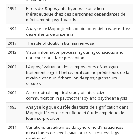
1991
Effets de l&apos;auto-hypnose sur le lien
thérapeutique chez des personnes dépendantes de
médicaments psychoactifs
1991
Analyse de l&apos;inhibition du potentiel créateur chez
des enfants de onze ans
2017
The role of doubt in bulimia nervosa
2012
Visual information processing during conscious and
non-conscious face perception
2001
L&apos;évaluation des composantes d&apos;un
traitement cognitif-béhavioral comme prédicteurs de la
récidive chez un échantillon d&apos;agresseurs
sexuels
2001
A conceptual empirical study of interactive
communication in psychotherapy and psychoanalysis
1993
Analyse logique du rôle des tests de signification dans
l&apos;inférence scientifique et étude empirique de
leur interprétation
2011
Variations circadiennes du syndrome d’impatiences
musculaires de l’éveil (SIME ou RLS – restless legs
syndrome)