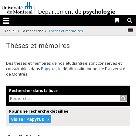
Passer
au
/
Département de
psychologie
contenu
Liens 
R
Menu
N
Accueil
La recherche
Thèses et mémoires
Thèses et mémoires
Des thèses et mémoires de nos étudiant(e)s sont conservés et
consultables dans
Papyrus
, le dépôt institutionnel de l’Université
de Montréal.
Rechercher dans la liste
Recher
Pour une recherche détaillée
Visiter Papyrus