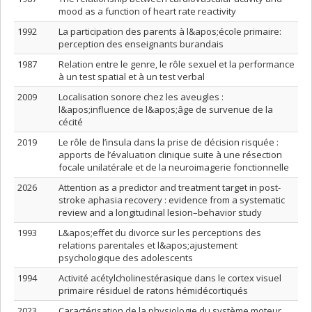
mood as a function of heart rate reactivity
1992
La participation des parents à l&apos;école primaire:
perception des enseignants burandais
1987
Relation entre le genre, le rôle sexuel et la performance
à un test spatial et à un test verbal
2009
Localisation sonore chez les aveugles :
l&apos;influence de l&apos;âge de survenue de la
cécité
2019
Le rôle de l’insula dans la prise de décision risquée :
apports de l’évaluation clinique suite à une résection
focale unilatérale et de la neuroimagerie fonctionnelle
2026
Attention as a predictor and treatment target in post-
stroke aphasia recovery : evidence from a systematic
review and a longitudinal lesion–behavior study
1993
L&apos;effet du divorce sur les perceptions des
relations parentales et l&apos;ajustement
psychologique des adolescents
1994
Activité acétylcholinestérasique dans le cortex visuel
primaire résiduel de ratons hémidécortiqués
2023
Caractérisation de la physiologie du système moteur