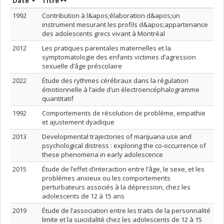
Trier par date en ordre décroissant
Trier par titre en ordre décroissant
Date
Titre
1992
Contribution à l&apos;élaboration d&apos;un
instrument mesurant les profils d&apos;appartenance
des adolescents grecs vivant à Montréal
2012
Les pratiques parentales maternelles et la
symptomatologie des enfants victimes d’agression
sexuelle d’âge préscolaire
2022
Étude des rythmes cérébraux dans la régulation
émotionnelle à l’aide d’un électroencéphalogramme
quantitatif
1992
Comportements de résolution de problème, empathie
et ajustement dyadique
2013
Developmental trajectories of marijuana use and
psychological distress : exploring the co-occurrence of
these phenomena in early adolescence
2015
Étude de l’effet d’interaction entre l’âge, le sexe, et les
problèmes anxieux ou les comportements
perturbateurs associés à la dépression, chez les
adolescents de 12 à 15 ans
2019
Étude de l’association entre les traits de la personnalité
limite et la suicidalité chez les adolescents de 12 à 15