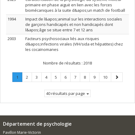
primaire en phase aiguë en lien avec les forces
biomécaniques à la suite d&apos;un match de football
1994
Impact de l&apos;animal sur les interactions sociales
de garçons handicapés et non handicapés dont
l&apos;âge se situe entre 7 et 12 ans
2003
Facteurs psychosociaux liés aux risques
d&apos;infections virales (VIH/sida et hépatites) chez
les cocaïnomanes
Nombre de résultats :
2018
Page
.
Page
Page
Page
Page
Page
Page
Page
Page
Page
Page
1
2
3
4
5
6
7
8
9
10
Page
suivante
courante.
40 résultats par page
Département de psychologie
Pavillon Marie-Victorin