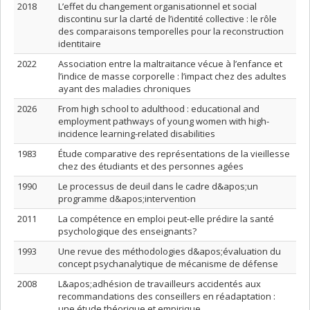
2018
L’effet du changement organisationnel et social
discontinu sur la clarté de l’identité collective : le rôle
des comparaisons temporelles pour la reconstruction
identitaire
2022
Association entre la maltraitance vécue à l’enfance et
l’indice de masse corporelle : l’impact chez des adultes
ayant des maladies chroniques
2026
From high school to adulthood : educational and
employment pathways of young women with high-
incidence learning-related disabilities
1983
Étude comparative des représentations de la vieillesse
chez des étudiants et des personnes agées
1990
Le processus de deuil dans le cadre d&apos;un
programme d&apos;intervention
2011
La compétence en emploi peut-elle prédire la santé
psychologique des enseignants?
1993
Une revue des méthodologies d&apos;évaluation du
concept psychanalytique de mécanisme de défense
2008
L&apos;adhésion de travailleurs accidentés aux
recommandations des conseillers en réadaptation :
une étude théorique et empirique