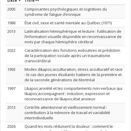
Trier par date en ordre décroissant
Trier par titre en ordre décroissant
Date
Titre
2005
Composantes psychologiques et cognitives du
syndrome de fatigue chronique
1986
État civil, sexe et santé mentale au Québec (1971)
2013
Latéralisation hémisphérique et lecture : l’utilisation de
l’information visuelle disponible en reconnaissance de
mots par chaque hémisphère cérébral
2022
Caractérisation des fonctions exécutives et prédiction
de la participation sociale après un traumatisme
craniocérébral
1992
Modes d&apos;acculturation, stress acculturatif et race
: le cas des jeunes étudiants haïtiens de la première et
de la seconde générations de Montréal
1997
L&apos;anxiété et les comportements non-verbaux qui
l&apos;accompagnent : induction, expression et
reconnaissance de l&apos;état anxieux
2013
Contrôle attentionnel et vieillissement normal :
contribution à la mémoire de travail et variabilité
interindividuelle
2026
Quand les mots réduisent la douleur : comment le