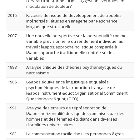
cerveau transforme-t-il les suggestions verbales en
modulation de douleur?
2016
Facteurs de risque de développement de troubles
intériorisés : études en Imagerie par Résonance
Magnétique structurelle
2007
Une nouvelle perspective sur la personnalité comme
variable prévisionnelle du rendement individuel au
travail : l&apos;approche holistique comparée à
l&apos;approche traditionnelle centrée sur les
variables
1988
Analyse critique des théories psychanalytiques du
narcissisme
1986
L&apos;équivalence linguistique et qualités
psychométriques de la traduction française de
l&apos;instrument &quot;Organizational Commitment
Questionnaire&quot; (OCQ)
1991
Analyse des erreurs de représentation de
l&apos;horizontalité des liquides commises par des
hommes et des femmes étudiant dans diverses
disciplines universitaires
1983
La communication tactile chez les personnes âgées