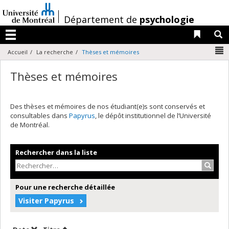
Passer
au
/
Département de
psychologie
contenu
Liens 
R
Menu
N
Accueil
La recherche
Thèses et mémoires
Thèses et mémoires
Des thèses et mémoires de nos étudiant(e)s sont conservés et
consultables dans
Papyrus
, le dépôt institutionnel de l’Université
de Montréal.
Rechercher dans la liste
Recher
Pour une recherche détaillée
Visiter Papyrus