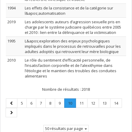
1994
Les effets de la consistance et de la catégorie sur
l&apos;automatisation
2019
Les adolescents auteurs d’agression sexuelle pris en
charge par le système judiciaire québécois entre 2005
et 2010 : lien entre la délinquance et la victimisation
1995
L&apos;exploration des enjeux psychologiques
impliqués dans le processus de retrouvailles pour les
adultes adoptés qui retrouvent leur mère biologique
2010
Le rôle du sentiment d’efficacité personnelle, de
l’insatisfaction corporelle et de l’alexithymie dans
l’étiologie et le maintien des troubles des conduites
alimentaires
Nombre de résultats :
2018
Page
Page
Page
Page
Page
Page
Page
.
Page
Page
Page
Page
5
6
7
8
9
10
11
12
13
14
précédente
Page
Page
courante.
suivante
50 résultats par page