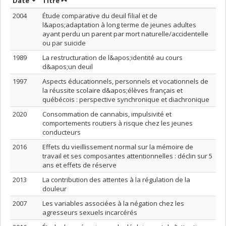
Trier par date en ordre croissant
Trier par titre en ordre croissant
Date
Titre
2004
Étude comparative du deuil filial et de
l&apos;adaptation à long terme de jeunes adultes
ayant perdu un parent par mort naturelle/accidentelle
ou par suicide
1989
La restructuration de l&apos;identité au cours
d&apos;un deuil
1997
Aspects éducationnels, personnels et vocationnels de
la réussite scolaire d&apos;élèves français et
québécois : perspective synchronique et diachronique
2020
Consommation de cannabis, impulsivité et
comportements routiers à risque chez les jeunes
conducteurs
2016
Effets du vieillissement normal sur la mémoire de
travail et ses composantes attentionnelles : déclin sur 5
ans et effets de réserve
2013
La contribution des attentes à la régulation de la
douleur
2007
Les variables associées à la négation chez les
agresseurs sexuels incarcérés