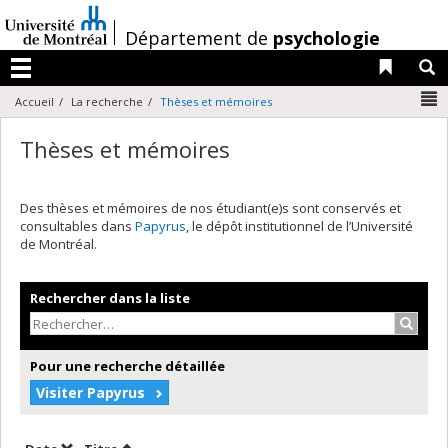
Passer
au
/
Département de
psychologie
contenu
Liens 
R
Menu
N
Accueil
La recherche
Thèses et mémoires
Thèses et mémoires
Des thèses et mémoires de nos étudiant(e)s sont conservés et
consultables dans
Papyrus
, le dépôt institutionnel de l’Université
de Montréal.
Rechercher dans la liste
Recher
Pour une recherche détaillée
Visiter Papyrus