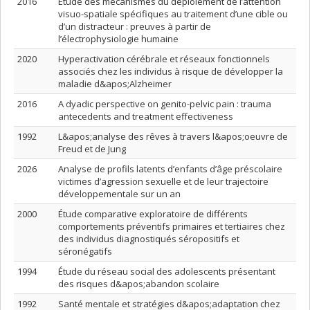
2016
Étude des mécanismes du déploiement de l’attention
visuo-spatiale spécifiques au traitement d’une cible ou
d’un distracteur : preuves à partir de
l’électrophysiologie humaine
2020
Hyperactivation cérébrale et réseaux fonctionnels
associés chez les individus à risque de développer la
maladie d&apos;Alzheimer
2016
A dyadic perspective on genito-pelvic pain : trauma
antecedents and treatment effectiveness
1992
L&apos;analyse des rêves à travers l&apos;oeuvre de
Freud et de Jung
2026
Analyse de profils latents d’enfants d’âge préscolaire
victimes d’agression sexuelle et de leur trajectoire
développementale sur un an
2000
Étude comparative exploratoire de différents
comportements préventifs primaires et tertiaires chez
des individus diagnostiqués séropositifs et
séronégatifs
1994
Étude du réseau social des adolescents présentant
des risques d&apos;abandon scolaire
1992
Santé mentale et stratégies d&apos;adaptation chez