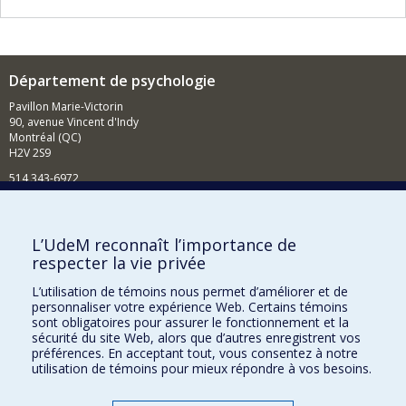
Département de psychologie
Pavillon Marie-Victorin
90, avenue Vincent d'Indy
Montréal (QC)
H2V 2S9
514 343-6972
Nouvelles et événements
Comment soutenir le Département?
L’UdeM reconnaît l’importance de
respecter la vie privée
BESOIN D'AIDE?
L’utilisation de témoins nous permet d’améliorer et de
Plan du site
personnaliser votre expérience Web. Certains témoins
Signaler une erreur
sont obligatoires pour assurer le fonctionnement et la
sécurité du site Web, alors que d’autres enregistrent vos
Accessibilité
préférences. En acceptant tout, vous consentez à notre
utilisation de témoins pour mieux répondre à vos besoins.
FACULTÉ DES ARTS ET DES SCIENCES