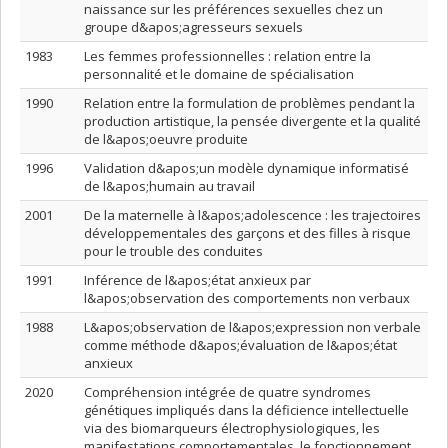
naissance sur les préférences sexuelles chez un
groupe d&apos;agresseurs sexuels
1983
Les femmes professionnelles : relation entre la
personnalité et le domaine de spécialisation
1990
Relation entre la formulation de problèmes pendant la
production artistique, la pensée divergente et la qualité
de l&apos;oeuvre produite
1996
Validation d&apos;un modèle dynamique informatisé
de l&apos;humain au travail
2001
De la maternelle à l&apos;adolescence : les trajectoires
développementales des garçons et des filles à risque
pour le trouble des conduites
1991
Inférence de l&apos;état anxieux par
l&apos;observation des comportements non verbaux
1988
L&apos;observation de l&apos;expression non verbale
comme méthode d&apos;évaluation de l&apos;état
anxieux
2020
Compréhension intégrée de quatre syndromes
génétiques impliqués dans la déficience intellectuelle
via des biomarqueurs électrophysiologiques, les
manifestations comportementales, le fonctionnement