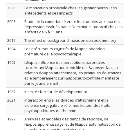
2023
La motivation prosociale chez les gestionnaires : ses
antécédents et ses impacts
2008
Étude de la comorbidité entre les troubles anxieux et la
dépression évalués par le Dominique Interactif chez les
enfants de 6 à 11 ans
2017
The effect of background music on episodic memory
1994
Les précurseurs cognitifs de l&apos;abandon
prématuré de la psychothérapie
1995
L&apos;influence des perceptions parentales
concernant l&apos;autocontrôle de l&apos;enfant, la
relation d&apos;attachement, les pratiques éducatives
et le tempérament sur l&apos;autocontrôle manifesté
par le jeune enfant
1987
Intimité : facteur de développement
2021
Interaction entre les dyades d’attachement et la
violence conjugale : le rôle modérateur des traits
psychopathiques de l’homme
1999
Analyses et modèles des temps de réponse, de
l&apos;apprentissage, et de l&apos;automatisation de
la recherche mnésique et visuelle