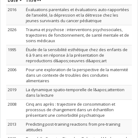
Trier par date en ordre croissant
Trier par titre en ordre croissant
Date
Titre
2016
Évaluations parentales et évaluations auto-rapportées
de l’anxiété, la dépression et la détresse chez les
jeunes survivants du cancer pédiatrique
2026
Trauma et psychose : interventions psychosociales,
trajectoires de fonctionnement, de santé mentale et de
soins médicaux
1995
Étude de la sensibilité esthétique chez des enfants de
6 à 9 ans en réponse à la présentation de
reproductions d&apos;oeuvres d&apos;art
2006
Pour une exploration de la perspective de la maternité
dans un contexte de troubles des conduites
alimentaires
2019
La dynamique spatio-temporelle de l&apos;attention
dans la lecture
2008
Cinq ans après : trajectoire de consommation et
processus de changement dans un échantillon
présentant une comorbidité psychiatrique
2013
Predicting post-training reactions from pre-training
attitudes