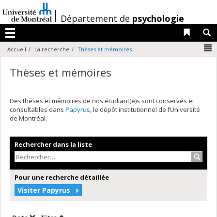
Passer
au
/
Département de
psychologie
contenu
Liens 
R
Menu
N
Accueil
La recherche
Thèses et mémoires
Thèses et mémoires
Des thèses et mémoires de nos étudiant(e)s sont conservés et
consultables dans
Papyrus
, le dépôt institutionnel de l’Université
de Montréal.
Rechercher dans la liste
Recher
Pour une recherche détaillée
Visiter Papyrus