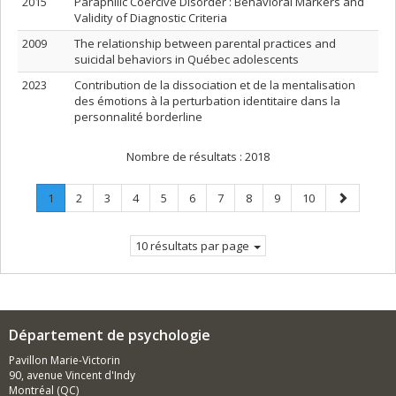
2015
Paraphilic Coercive Disorder : Behavioral Markers and
Validity of Diagnostic Criteria
2009
The relationship between parental practices and
suicidal behaviors in Québec adolescents
2023
Contribution de la dissociation et de la mentalisation
des émotions à la perturbation identitaire dans la
personnalité borderline
Nombre de résultats :
2018
Page
.
Page
Page
Page
Page
Page
Page
Page
Page
Page
Page
1
2
3
4
5
6
7
8
9
10
Page
suivante
courante.
10 résultats par page
Département de psychologie
Pavillon Marie-Victorin
90, avenue Vincent d'Indy
Montréal (QC)