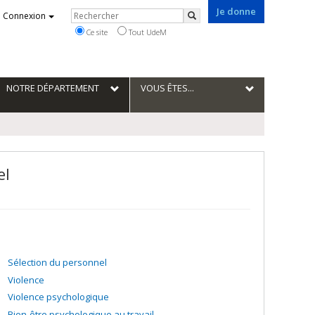
Je donne
Rechercher
Connexion
Rechercher
Ce site
Tout UdeM
NOTRE DÉPARTEMENT
VOUS ÊTES...
el
Sélection du personnel
Violence
Violence psychologique
Bien-être psychologique au travail