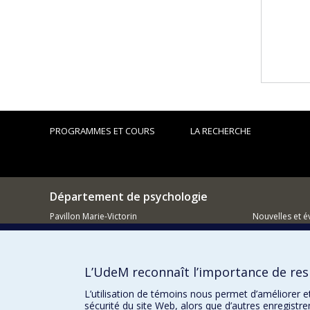
PROGRAMMES ET COURS
LA RECHERCHE
Département de psychologie
Pavillon Marie-Victorin
Nouvelles et 
90, avenue Vincent d'Indy
Montréal (QC)
Comment so
H2V 2S9
L’UdeM reconnaît l’importance de resp
514 343-6972
L’utilisation de témoins nous permet d’améliorer e
sécurité du site Web, alors que d’autres enregistr