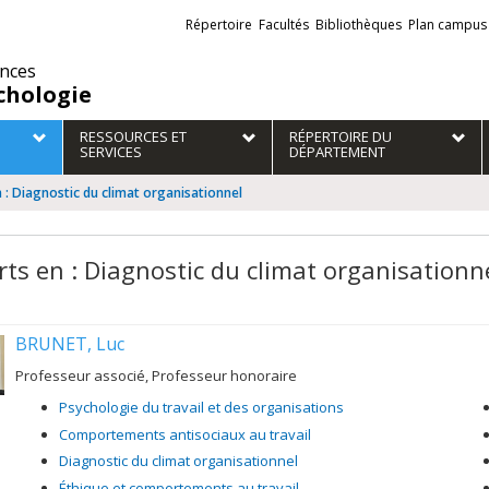
Liens
Répertoire
Facultés
Bibliothèques
Plan campus
externes
ences
chologie
RESSOURCES ET
RÉPERTOIRE DU
SERVICES
DÉPARTEMENT
 : Diagnostic du climat organisationnel
rts en : Diagnostic du climat organisationn
BRUNET, Luc
Professeur associé, Professeur honoraire
Psychologie du travail et des organisations
Comportements antisociaux au travail
Diagnostic du climat organisationnel
Éthique et comportements au travail