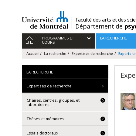
Passer
au
contenu
/
Faculté des arts et des sci
Département de
psy
Navigation
ACCUEIL
PROGRAMMES ET
LA RECHERCHE
principale
COURS
Accueil
La recherche
Expertises de recherche
Experts en
LA RECHERCHE
Expe
Expertises de recherche
Chaires, centres, groupes, et
laboratoires
Thèses et mémoires
Essais doctoraux