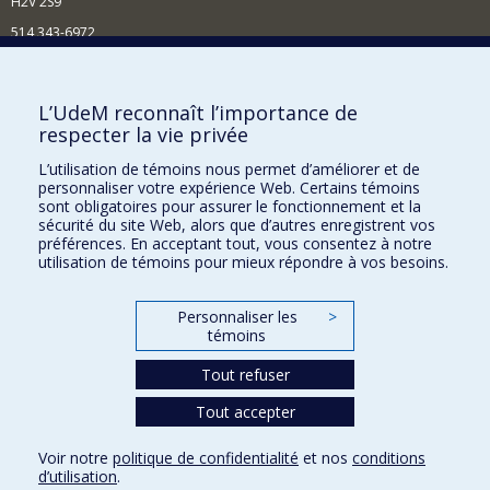
H2V 2S9
514 343-6972
Nouvelles et événements
Comment soutenir le Département?
L’UdeM reconnaît l’importance de
respecter la vie privée
BESOIN D'AIDE?
L’utilisation de témoins nous permet d’améliorer et de
Plan du site
personnaliser votre expérience Web. Certains témoins
Signaler une erreur
sont obligatoires pour assurer le fonctionnement et la
sécurité du site Web, alors que d’autres enregistrent vos
Accessibilité
préférences. En acceptant tout, vous consentez à notre
utilisation de témoins pour mieux répondre à vos besoins.
FACULTÉ DES ARTS ET DES SCIENCES
Nos départements et écoles
Personnaliser les
>
témoins
Nos centres d'études
Tout refuser
Nos programmes et cours
Tout accepter
Confidentialité
Voir notre
politique de confidentialité
et nos
conditions
Conditions d’utilisation
d’utilisation
.