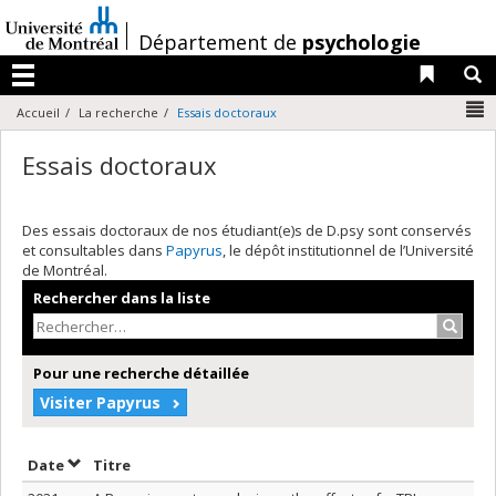
Passer
au
/
Département de
psychologie
contenu
Liens 
R
Menu
N
Accueil
La recherche
Essais doctoraux
Essais doctoraux
Des essais doctoraux de nos étudiant(e)s de D.psy sont conservés
et consultables dans
Papyrus
, le dépôt institutionnel de l’Université
de Montréal.
Rechercher dans la liste
Recher
Pour une recherche détaillée
Visiter Papyrus
Trier par date en ordre croissant
Trier par titre en ordre croissant
Date
Titre