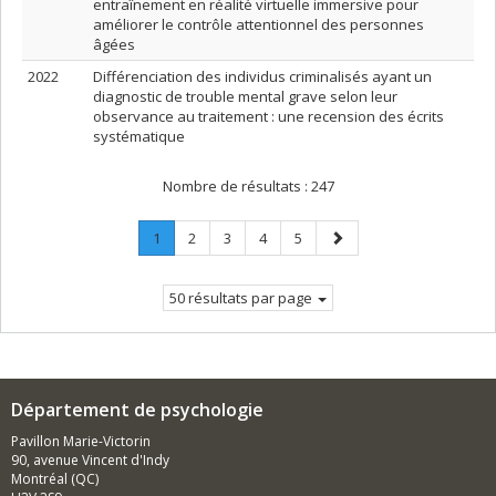
entraînement en réalité virtuelle immersive pour
améliorer le contrôle attentionnel des personnes
âgées
2022
Différenciation des individus criminalisés ayant un
diagnostic de trouble mental grave selon leur
observance au traitement : une recension des écrits
systématique
Nombre de résultats :
247
Page
.
Page
Page
Page
Page
Page
1
2
3
4
5
Page
suivante
courante.
50 résultats par page
Département de psychologie
Pavillon Marie-Victorin
90, avenue Vincent d'Indy
Montréal (QC)