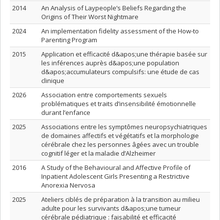
2014
An Analysis of Laypeople’s Beliefs Regarding the
Origins of Their Worst Nightmare
2024
An implementation fidelity assessment of the How-to
Parenting Program
2015
Application et efficacité d&apos;une thérapie basée sur
les inférences auprès d&apos;une population
d&apos;accumulateurs compulsifs: une étude de cas
clinique
2026
Association entre comportements sexuels
problématiques et traits d’insensibilité émotionnelle
durant l’enfance
2025
Associations entre les symptômes neuropsychiatriques
de domaines affectifs et végétatifs et la morphologie
cérébrale chez les personnes âgées avec un trouble
cognitif léger et la maladie d’Alzheimer
2016
A Study of the Behavioural and Affective Profile of
Inpatient Adolescent Girls Presenting a Restrictive
Anorexia Nervosa
2025
Ateliers ciblés de préparation à la transition au milieu
adulte pour les survivants d&apos;une tumeur
cérébrale pédiatrique : faisabilité et efficacité