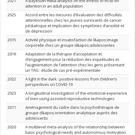
2021
A Bayesian meta-analysis on the effects of mTBI on
attention in an adult population
2025
Accord entre les mesures d’évaluation des difficultés
attentionnelles chez les jeunes survivants de cancer
pédiatrique et implication des symptômes d’anxiété et
de dépression
2015
Activité physique et insatisfaction de l&apos;image
corporelle chez un groupe d&apos;adolescentes
2019
Adaptation de la thérapie d’acceptation et
d’engagement pour la réduction des inquiétudes et
l’augmentation de l’attention chez les gens présentant
un TAG : étude de cas pré-expérimentale
2022
A light in the dark : positive lessons from children’s
perspectives on COVID-19
2023
A longitudinal investigation of the emotional experience
of men using assisted reproductive technologies
2011
Aménagement du cadre dans la psychothérapie de
groupe d&apos;orientation analytique auprès des
adolescents
2020
A multilevel meta-analysis of the relationship between
basic psychological needs and autonomous motivation