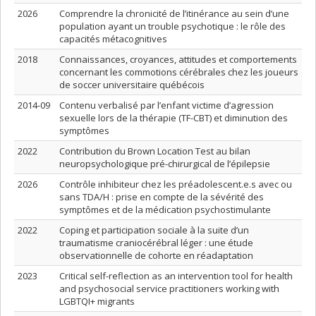
2026
Comprendre la chronicité de l’itinérance au sein d’une
population ayant un trouble psychotique : le rôle des
capacités métacognitives
2018
Connaissances, croyances, attitudes et comportements
concernant les commotions cérébrales chez les joueurs
de soccer universitaire québécois
2014-09
Contenu verbalisé par l’enfant victime d’agression
sexuelle lors de la thérapie (TF-CBT) et diminution des
symptômes
2022
Contribution du Brown Location Test au bilan
neuropsychologique pré-chirurgical de l’épilepsie
2026
Contrôle inhibiteur chez les préadolescent.e.s avec ou
sans TDA/H : prise en compte de la sévérité des
symptômes et de la médication psychostimulante
2022
Coping et participation sociale à la suite d’un
traumatisme craniocérébral léger : une étude
observationnelle de cohorte en réadaptation
2023
Critical self-reflection as an intervention tool for health
and psychosocial service practitioners working with
LGBTQI+ migrants