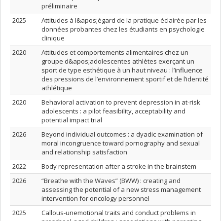
préliminaire
2025
Attitudes à l&apos;égard de la pratique éclairée par les
données probantes chez les étudiants en psychologie
clinique
2020
Attitudes et comportements alimentaires chez un
groupe d&apos;adolescentes athlètes exerçant un
sport de type esthétique à un haut niveau : l’influence
des pressions de l’environnement sportif et de l’identité
athlétique
2020
Behavioral activation to prevent depression in at-risk
adolescents : a pilot feasibility, acceptability and
potential impact trial
2026
Beyond individual outcomes : a dyadic examination of
moral incongruence toward pornography and sexual
and relationship satisfaction
2022
Body representation after a stroke in the brainstem
2026
“Breathe with the Waves” (BWW) : creating and
assessing the potential of a new stress management
intervention for oncology personnel
2025
Callous-unemotional traits and conduct problems in