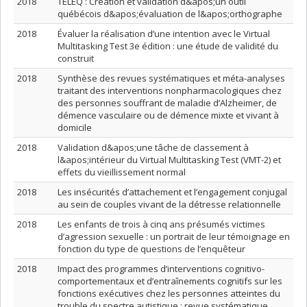
2018
TELEQ : Création et validation d&apos;un outil
québécois d&apos;évaluation de l&apos;orthographe
2018
Évaluer la réalisation d’une intention avec le Virtual
Multitasking Test 3e édition : une étude de validité du
construit
2018
Synthèse des revues systématiques et méta-analyses
traitant des interventions nonpharmacologiques chez
des personnes souffrant de maladie d’Alzheimer, de
démence vasculaire ou de démence mixte et vivant à
domicile
2018
Validation d&apos;une tâche de classement à
l&apos;intérieur du Virtual Multitasking Test (VMT-2) et
effets du vieillissement normal
2018
Les insécurités d’attachement et l’engagement conjugal
au sein de couples vivant de la détresse relationnelle
2018
Les enfants de trois à cinq ans présumés victimes
d’agression sexuelle : un portrait de leur témoignage en
fonction du type de questions de l’enquêteur
2018
Impact des programmes d’interventions cognitivo-
comportementaux et d’entraînements cognitifs sur les
fonctions exécutives chez les personnes atteintes du
trouble du spectre autistique : revue systématique