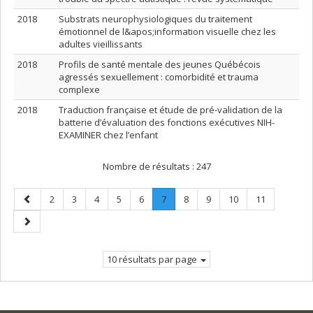
2018
Substrats neurophysiologiques du traitement
émotionnel de l&apos;information visuelle chez les
adultes vieillissants
2018
Profils de santé mentale des jeunes Québécois
agressés sexuellement : comorbidité et trauma
complexe
2018
Traduction française et étude de pré-validation de la
batterie d’évaluation des fonctions exécutives NIH-
EXAMINER chez l’enfant
Nombre de résultats :
247
Page
Page
Page
Page
Page
Page
Page
.
Page
Page
Page
Page
2
3
4
5
6
7
8
9
10
11
précédente
Page
Page
courante.
suivante
10 résultats par page