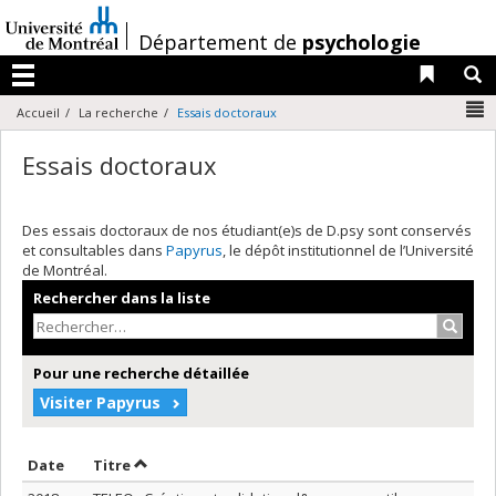
Passer
au
/
Département de
psychologie
contenu
Liens 
R
Menu
N
Accueil
La recherche
Essais doctoraux
Essais doctoraux
Des essais doctoraux de nos étudiant(e)s de D.psy sont conservés
et consultables dans
Papyrus
, le dépôt institutionnel de l’Université
de Montréal.
Rechercher dans la liste
Recher
Pour une recherche détaillée
Visiter Papyrus
Trier par date en ordre décroissant
Trier par titre en ordre décroissant
Date
Titre