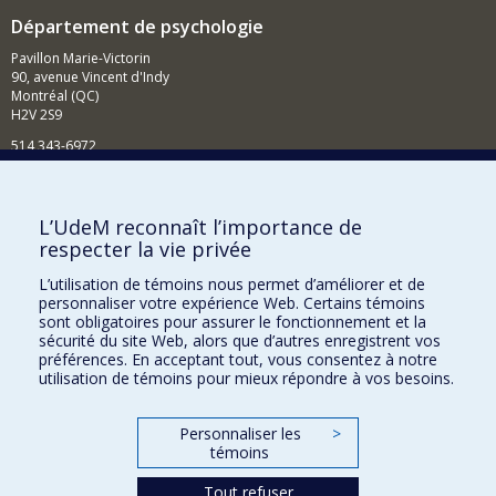
Département de psychologie
Pavillon Marie-Victorin
90, avenue Vincent d'Indy
Montréal (QC)
H2V 2S9
514 343-6972
Nouvelles et événements
Comment soutenir le Département?
L’UdeM reconnaît l’importance de
respecter la vie privée
BESOIN D'AIDE?
L’utilisation de témoins nous permet d’améliorer et de
Plan du site
personnaliser votre expérience Web. Certains témoins
Signaler une erreur
sont obligatoires pour assurer le fonctionnement et la
sécurité du site Web, alors que d’autres enregistrent vos
Accessibilité
préférences. En acceptant tout, vous consentez à notre
utilisation de témoins pour mieux répondre à vos besoins.
FACULTÉ DES ARTS ET DES SCIENCES
Nos départements et écoles
Personnaliser les
>
témoins
Nos centres d'études
Tout refuser
Nos programmes et cours