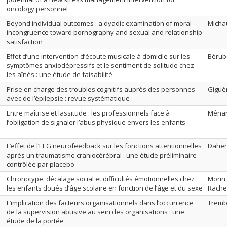
oncology personnel
Beyond individual outcomes : a dyadic examination of moral
Michau
incongruence toward pornography and sexual and relationship
satisfaction
Effet d’une intervention d’écoute musicale à domicile sur les
Bérub
symptômes anxiodépressifs et le sentiment de solitude chez
les aînés : une étude de faisabilité
Prise en charge des troubles cognitifs auprès des personnes
Giguè
avec de l’épilepsie : revue systématique
Entre maîtrise et lassitude : les professionnels face à
Ménar
l’obligation de signaler l’abus physique envers les enfants
L’effet de l’EEG neurofeedback sur les fonctions attentionnelles
Daher
après un traumatisme craniocérébral : une étude préliminaire
contrôlée par placebo
Chronotype, décalage social et difficultés émotionnelles chez
Morin,
les enfants doués d’âge scolaire en fonction de l’âge et du sexe
Rache
L’implication des facteurs organisationnels dans l’occurrence
Tremb
de la supervision abusive au sein des organisations : une
étude de la portée