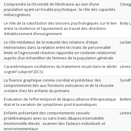
Comprendre la chronicité de l’itinérance au sein d’une
Cimagl
population ayant un trouble psychotique : le rôle des capacités
métacognitives
Le rôle de la satisfaction des besoins psychologiques sur le lien
Boily 
entre la résilience et l’ajustement au travail des directions
d’établissement d’enseignement
Le rôle médiateur de la maturité des relations d’objet
Leclai
intériorisées dans la relation entre les traits de personnalité
limite et l’agressivité réactive rapportée en contexte relationnel
auprès d’un échantillon de femmes de la population générale
Caractéristiques oscillatoires du traitement visuel dans le déclin
Léves
cognitif subjectif (DCS)
La fluence graphique comme corrélat et prédicteur des
Sondh
comportements liés aux fonctions exécutives et de la réussite
scolaire chez les enfants du primaire
Évaluation de l’effet temporel de l&apos;alliance thérapeutique
Bellem
état et la variation de symptômes post-traumatiques
Enfants présentant des comportements sexuels
Lemir
problématiques avec ou sans traits d&apos;insensibilité
émotionnelle élevés : examen des facteurs individuels et
environnementaux