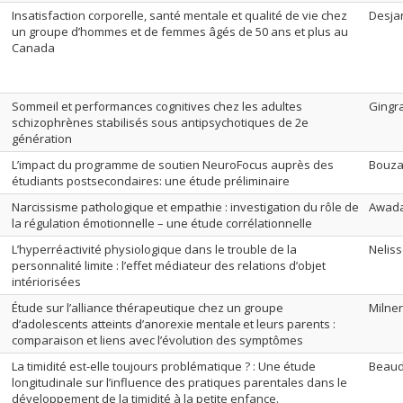
Insatisfaction corporelle, santé mentale et qualité de vie chez
Desjar
un groupe d’hommes et de femmes âgés de 50 ans et plus au
Canada
Sommeil et performances cognitives chez les adultes
Gingra
schizophrènes stabilisés sous antipsychotiques de 2e
génération
L’impact du programme de soutien NeuroFocus auprès des
Bouza
étudiants postsecondaires: une étude préliminaire
Narcissisme pathologique et empathie : investigation du rôle de
Awada
la régulation émotionnelle – une étude corrélationnelle
L’hyperréactivité physiologique dans le trouble de la
Neliss
personnalité limite : l’effet médiateur des relations d’objet
intériorisées
Étude sur l’alliance thérapeutique chez un groupe
Milner,
d’adolescents atteints d’anorexie mentale et leurs parents :
comparaison et liens avec l’évolution des symptômes
La timidité est-elle toujours problématique ? : Une étude
Beaudo
longitudinale sur l’influence des pratiques parentales dans le
développement de la timidité à la petite enfance.