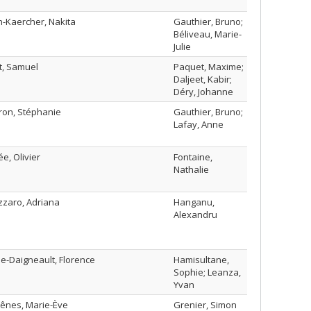
n-Kaercher, Nakita
Gauthier, Bruno;
Béliveau, Marie-
Julie
t, Samuel
Paquet, Maxime;
Daljeet, Kabir;
Déry, Johanne
ron, Stéphanie
Gauthier, Bruno;
Lafay, Anne
ée, Olivier
Fontaine,
Nathalie
zzaro, Adriana
Hanganu,
Alexandru
e-Daigneault, Florence
Hamisultane,
Sophie; Leanza,
Yvan
ênes, Marie-Ève
Grenier, Simon