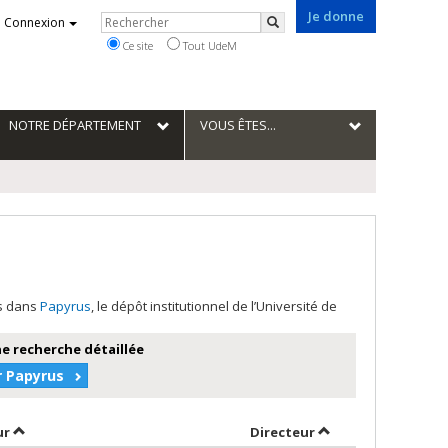
Je donne
Rechercher
Connexion
Rechercher
Ce site
Tout UdeM
NOTRE DÉPARTEMENT
VOUS ÊTES...
es dans
Papyrus
, le dépôt institutionnel de l’Université de
e recherche détaillée
r Papyrus
Trier par auteur en ordre croissant
par contributeur e
ur
Directeur