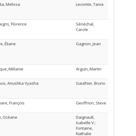
ia, Melissa
Lecomte, Tania
Legris, Florence
Sénéchal,
Carole
re, Éliane
Gagnon, Jean
que, Mélanie
Arguin, Martin
oo, Anushka Vyasha
Gauthier, Bruno
are, François
Geoffrion, Steve
e, Océane
Daignault,
Isabelle V.;
Fontaine,
Nathalie