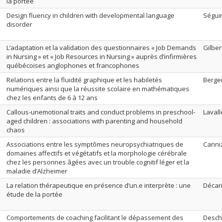
la portée
Design fluency in children with developmental language
Ségui
disorder
L’adaptation et la validation des questionnaires « Job Demands
Gilber
in Nursing » et « Job Resources in Nursing » auprès d’infirmières
québécoises anglophones et francophones
Relations entre la fluidité graphique et les habiletés
Berge
numériques ainsi que la réussite scolaire en mathématiques
chez les enfants de 6 à 12 ans
Callous-unemotional traits and conduct problems in preschool-
Lavall
aged children : associations with parenting and household
chaos
Associations entre les symptômes neuropsychiatriques de
Canni
domaines affectifs et végétatifs et la morphologie cérébrale
chez les personnes âgées avec un trouble cognitif léger et la
maladie d’Alzheimer
La relation thérapeutique en présence d’un.e interprète : une
Décari
étude de la portée
Comportements de coaching facilitant le dépassement des
Desch