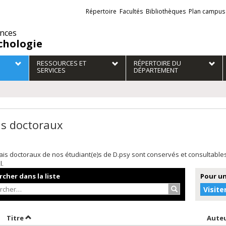
Liens
Répertoire
Facultés
Bibliothèques
Plan campus
externes
ences
chologie
RESSOURCES ET
RÉPERTOIRE DU
SERVICES
DÉPARTEMENT
is doctoraux
is doctoraux de nos étudiant(e)s de D.psy sont conservés et consultabl
l.
cher dans la liste
Pour un
Rechercher…
Visite
rier par date en ordre croissant
Trier par titre en ordre croissant
Titre
Aute