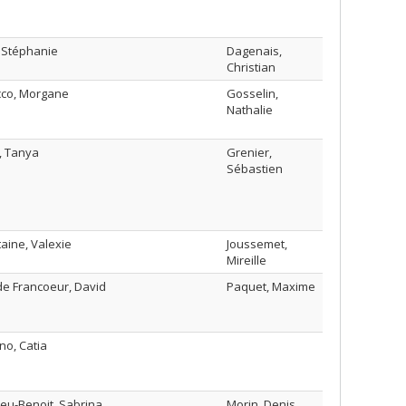
, Stéphanie
Dagenais,
Christian
cco, Morgane
Gosselin,
Nathalie
, Tanya
Grenier,
Sébastien
aine, Valexie
Joussemet,
Mireille
de Francoeur, David
Paquet, Maxime
no, Catia
eu-Benoit, Sabrina
Morin, Denis