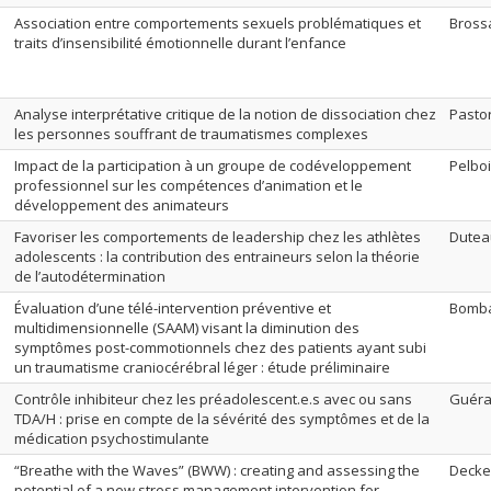
Association entre comportements sexuels problématiques et
Bross
traits d’insensibilité émotionnelle durant l’enfance
Analyse interprétative critique de la notion de dissociation chez
Pasto
les personnes souffrant de traumatismes complexes
Impact de la participation à un groupe de codéveloppement
Pelboi
professionnel sur les compétences d’animation et le
développement des animateurs
Favoriser les comportements de leadership chez les athlètes
Dutea
adolescents : la contribution des entraineurs selon la théorie
de l’autodétermination
Évaluation d’une télé-intervention préventive et
Bomba
multidimensionnelle (SAAM) visant la diminution des
symptômes post-commotionnels chez des patients ayant subi
un traumatisme craniocérébral léger : étude préliminaire
Contrôle inhibiteur chez les préadolescent.e.s avec ou sans
Guéra
TDA/H : prise en compte de la sévérité des symptômes et de la
médication psychostimulante
“Breathe with the Waves” (BWW) : creating and assessing the
Decke
potential of a new stress management intervention for