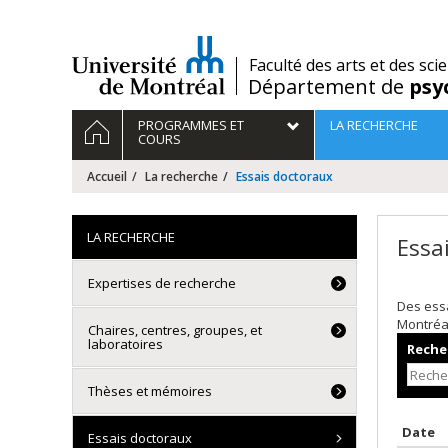
Passer
au
contenu
/
Faculté des arts et des sci
Département de
psy
Navigation
ACCUEIL
PROGRAMMES ET
LA RECHERCHE
principale
COURS
Accueil
La recherche
Essais doctoraux
LA RECHERCHE
Essa
Expertises de recherche
Des essa
Montréa
Chaires, centres, groupes, et
laboratoires
Recher
Thèses et mémoires
T
Date
Essais doctoraux