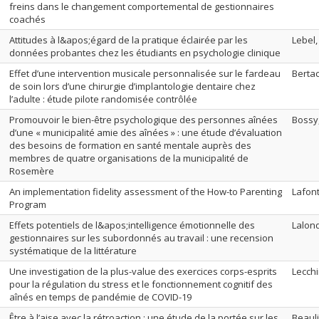
freins dans le changement comportemental de gestionnaires
coachés
Attitudes à l&apos;égard de la pratique éclairée par les
Lebel
données probantes chez les étudiants en psychologie clinique
Effet d’une intervention musicale personnalisée sur le fardeau
Berta
de soin lors d’une chirurgie d’implantologie dentaire chez
l’adulte : étude pilote randomisée contrôlée
Promouvoir le bien-être psychologique des personnes aînées
Bossy
d’une « municipalité amie des aînées » : une étude d’évaluation
des besoins de formation en santé mentale auprès des
membres de quatre organisations de la municipalité de
Rosemère
An implementation fidelity assessment of the How-to Parenting
Lafont
Program
Effets potentiels de l&apos;intelligence émotionnelle des
Lalon
gestionnaires sur les subordonnés au travail : une recension
systématique de la littérature
Une investigation de la plus-value des exercices corps-esprits
Lecchi
pour la régulation du stress et le fonctionnement cognitif des
aînés en temps de pandémie de COVID-19
Être à l’aise avec la rétroaction : une étude de la portée sur les
Beauli