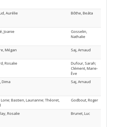
d, Aurélie
Bőthe, Beáta
é, Joanie
Gosselin,
Nathalie
re, Mégan
Saj, Arnaud
d, Rosalie
Dufour, Sarah;
Clément, Marie-
Ève
, Dima
Saj, Arnaud
 Lorie; Bastien, Laurianne; Théoret,
Godbout, Roger
l
lay, Rosalie
Brunet, Luc