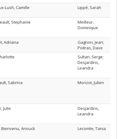
x-Lush, Camille
Lippé, Sarah
eault, Stephanie
Meilleur,
Dominique
t, Adriana
Gagnon, Jean;
Poitras, Dave
harlotte
Sultan, Serge;
Desjardins,
Leandra
ult, Sabrina
Morizot, Julien
, Julie
Desjardins,
Leandra
t Bienvenu, Anouck
Lecomte, Tania