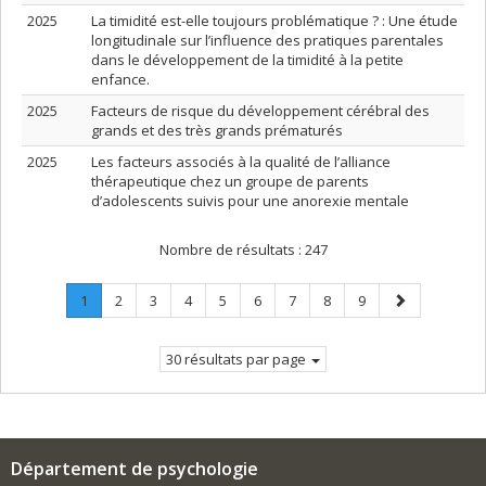
2025
La timidité est-elle toujours problématique ? : Une étude
longitudinale sur l’influence des pratiques parentales
dans le développement de la timidité à la petite
enfance.
2025
Facteurs de risque du développement cérébral des
grands et des très grands prématurés
2025
Les facteurs associés à la qualité de l’alliance
thérapeutique chez un groupe de parents
d’adolescents suivis pour une anorexie mentale
Nombre de résultats :
247
Page
.
Page
Page
Page
Page
Page
Page
Page
Page
Page
1
2
3
4
5
6
7
8
9
Page
suivante
courante.
30 résultats par page
Département de psychologie