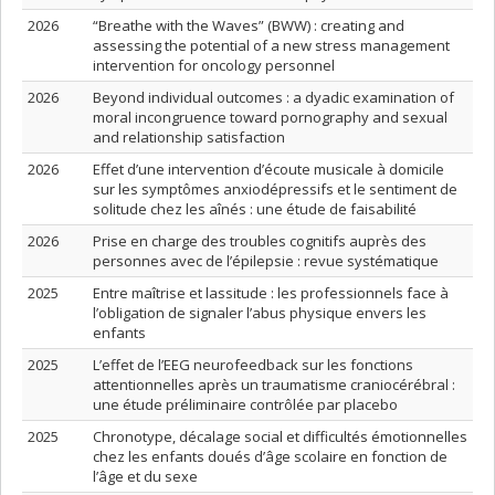
2026
“Breathe with the Waves” (BWW) : creating and
assessing the potential of a new stress management
intervention for oncology personnel
2026
Beyond individual outcomes : a dyadic examination of
moral incongruence toward pornography and sexual
and relationship satisfaction
2026
Effet d’une intervention d’écoute musicale à domicile
sur les symptômes anxiodépressifs et le sentiment de
solitude chez les aînés : une étude de faisabilité
2026
Prise en charge des troubles cognitifs auprès des
personnes avec de l’épilepsie : revue systématique
2025
Entre maîtrise et lassitude : les professionnels face à
l’obligation de signaler l’abus physique envers les
enfants
2025
L’effet de l’EEG neurofeedback sur les fonctions
attentionnelles après un traumatisme craniocérébral :
une étude préliminaire contrôlée par placebo
2025
Chronotype, décalage social et difficultés émotionnelles
chez les enfants doués d’âge scolaire en fonction de
l’âge et du sexe