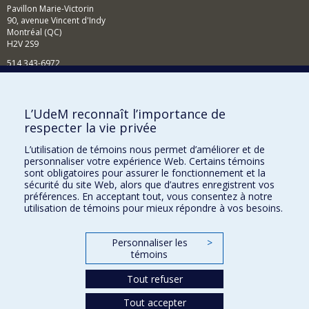
Pavillon Marie-Victorin
90, avenue Vincent d'Indy
Montréal (QC)
H2V 2S9
514 343-6972
Nouvelles et événements
Comment soutenir le Département?
L’UdeM reconnaît l’importance de
respecter la vie privée
BESOIN D'AIDE?
L’utilisation de témoins nous permet d’améliorer et de
Plan du site
personnaliser votre expérience Web. Certains témoins
Signaler une erreur
sont obligatoires pour assurer le fonctionnement et la
sécurité du site Web, alors que d’autres enregistrent vos
Accessibilité
préférences. En acceptant tout, vous consentez à notre
utilisation de témoins pour mieux répondre à vos besoins.
FACULTÉ DES ARTS ET DES SCIENCES
Nos départements et écoles
Personnaliser les
>
témoins
Nos centres d'études
Tout refuser
Nos programmes et cours
Tout accepter