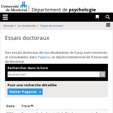
Passer
au
/
Département de
psychologie
contenu
Liens 
R
Menu
N
Accueil
La recherche
Essais doctoraux
Essais doctoraux
Des essais doctoraux de nos étudiant(e)s de D.psy sont conservés
et consultables dans
Papyrus
, le dépôt institutionnel de l’Université
de Montréal.
Rechercher dans la liste
Recher
Pour une recherche détaillée
Visiter Papyrus
Trier par date en ordre croissant
Trier par titre en ordre croissant
Date
Titre