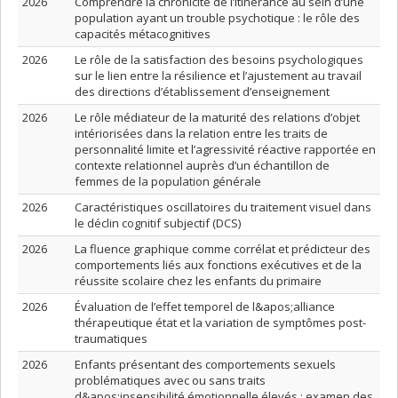
2026
Comprendre la chronicité de l’itinérance au sein d’une
population ayant un trouble psychotique : le rôle des
capacités métacognitives
2026
Le rôle de la satisfaction des besoins psychologiques
sur le lien entre la résilience et l’ajustement au travail
des directions d’établissement d’enseignement
2026
Le rôle médiateur de la maturité des relations d’objet
intériorisées dans la relation entre les traits de
personnalité limite et l’agressivité réactive rapportée en
contexte relationnel auprès d’un échantillon de
femmes de la population générale
2026
Caractéristiques oscillatoires du traitement visuel dans
le déclin cognitif subjectif (DCS)
2026
La fluence graphique comme corrélat et prédicteur des
comportements liés aux fonctions exécutives et de la
réussite scolaire chez les enfants du primaire
2026
Évaluation de l’effet temporel de l&apos;alliance
thérapeutique état et la variation de symptômes post-
traumatiques
2026
Enfants présentant des comportements sexuels
problématiques avec ou sans traits
d&apos;insensibilité émotionnelle élevés : examen des