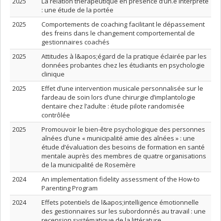
2025
La relation thérapeutique en présence d’un.e interprète
: une étude de la portée
2025
Comportements de coaching facilitant le dépassement
des freins dans le changement comportemental de
gestionnaires coachés
2025
Attitudes à l&apos;égard de la pratique éclairée par les
données probantes chez les étudiants en psychologie
clinique
2025
Effet d’une intervention musicale personnalisée sur le
fardeau de soin lors d’une chirurgie d’implantologie
dentaire chez l’adulte : étude pilote randomisée
contrôlée
2025
Promouvoir le bien-être psychologique des personnes
aînées d’une « municipalité amie des aînées » : une
étude d’évaluation des besoins de formation en santé
mentale auprès des membres de quatre organisations
de la municipalité de Rosemère
2024
An implementation fidelity assessment of the How-to
Parenting Program
2024
Effets potentiels de l&apos;intelligence émotionnelle
des gestionnaires sur les subordonnés au travail : une
recension systématique de la littérature