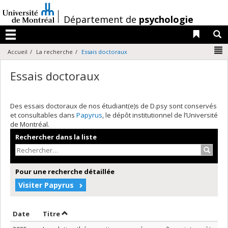
Passer
au
/
Département de
psychologie
contenu
Liens 
R
Menu
N
Accueil
La recherche
Essais doctoraux
Essais doctoraux
Des essais doctoraux de nos étudiant(e)s de D.psy sont conservés
et consultables dans
Papyrus
, le dépôt institutionnel de l’Université
de Montréal.
Rechercher dans la liste
Recher
Pour une recherche détaillée
Visiter Papyrus
Trier par date en ordre croissant
Trier par titre en ordre croissant
Date
Titre