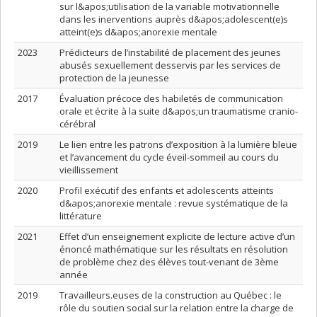
sur l&apos;utilisation de la variable motivationnelle
dans les inerventions auprès d&apos;adolescent(e)s
atteint(e)s d&apos;anorexie mentale
2023
Prédicteurs de l’instabilité de placement des jeunes
abusés sexuellement desservis par les services de
protection de la jeunesse
2017
Évaluation précoce des habiletés de communication
orale et écrite à la suite d&apos;un traumatisme cranio-
cérébral
2019
Le lien entre les patrons d’exposition à la lumière bleue
et l’avancement du cycle éveil-sommeil au cours du
vieillissement
2020
Profil exécutif des enfants et adolescents atteints
d&apos;anorexie mentale : revue systématique de la
littérature
2021
Effet d’un enseignement explicite de lecture active d’un
énoncé mathématique sur les résultats en résolution
de problème chez des élèves tout-venant de 3ème
année
2019
Travailleurs.euses de la construction au Québec : le
rôle du soutien social sur la relation entre la charge de