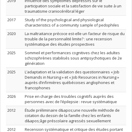
2019
Influence des symptômes dépressifs sur le
participation sociale et la satisfaction de vie suite à un
traumatisme craniocérébral léger
2017
Study of the psychological and physiological
characteristics of a community sample of pedophiles
2020
La maltraitance précoce est-elle un facteur de risque du
trouble de la personnalité limite? : une recension
systématique des études prospectives
2025
Sommeil et performances cognitives chez les adultes
schizophrènes stabilisés sous antipsychotiques de 2e
génération
2025
L’adaptation et la validation des questionnaires « Job
Demands in Nursing » et « Job Resources in Nursing »
auprès d’infirmières québécoises anglophones et
francophones
2026
Prise en charge des troubles cognitifs auprès des
personnes avec de l’épilepsie : revue systématique
2012
Étude préliminaire d&apos;une nouvelle méthode de
cotation du dessin de la famille chez les enfants
d&apos;âge préscolaire agressés sexuellement
2012
Recension systématique et critique des études portant