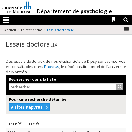
Passer
au
/
Département de
psychologie
contenu
Liens 
R
Menu
N
Accueil
La recherche
Essais doctoraux
Essais doctoraux
Des essais doctoraux de nos étudiant(e)s de D.psy sont conservés
et consultables dans
Papyrus
, le dépôt institutionnel de l’Université
de Montréal.
Rechercher dans la liste
Recher
Pour une recherche détaillée
Visiter Papyrus
Trier par date en ordre décroissant
Trier par titre en ordre décroissant
Date
Titre