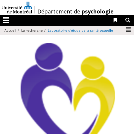
Passer
au
/
Département de
psychologie
contenu
Liens 
R
Menu
N
Accueil
La recherche
Laboratoire d'étude de la santé sexuelle