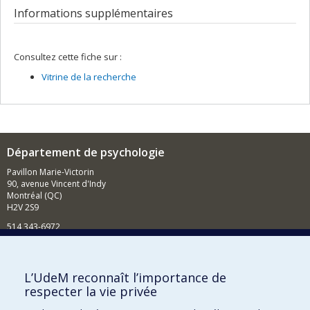
Informations supplémentaires
Consultez cette fiche sur :
Vitrine de la recherche
Département de psychologie
Pavillon Marie-Victorin
90, avenue Vincent d'Indy
Montréal (QC)
H2V 2S9
514 343-6972
Nouvelles et événements
Comment soutenir le Département?
L’UdeM reconnaît l’importance de
respecter la vie privée
BESOIN D'AIDE?