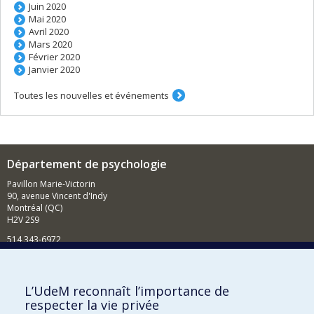
Juin 2020
Mai 2020
Avril 2020
Mars 2020
Février 2020
Janvier 2020
Toutes les nouvelles et événements
Département de psychologie
Pavillon Marie-Victorin
90, avenue Vincent d'Indy
Montréal (QC)
H2V 2S9
514 343-6972
Nouvelles et événements
Comment soutenir le Département?
L’UdeM reconnaît l’importance de
respecter la vie privée
BESOIN D'AIDE?