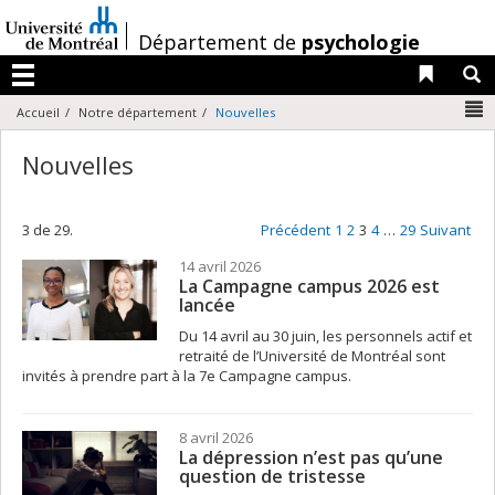
Passer
au
/
Département de
psychologie
contenu
Liens 
R
Menu
N
Accueil
Notre département
Nouvelles
Nouvelles
3 de 29.
Précédent
1
2
3
4
…
29
Suivant
14 avril 2026
La Campagne campus 2026 est
lancée
Du 14 avril au 30 juin, les personnels actif et
retraité de l’Université de Montréal sont
invités à prendre part à la 7e Campagne campus.
8 avril 2026
La dépression n’est pas qu’une
question de tristesse