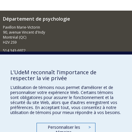
Département de psychologie
Pavillon Marie-Victorin
90, avenue Vincent d'Indy
Montréal (QC)
H2V 2S9
514 343-6972
Nouvelles et événements
Comment soutenir le Département?
L’UdeM reconnaît l’importance de
respecter la vie privée
BESOIN D'AIDE?
L’utilisation de témoins nous permet d’améliorer et de
Plan du site
personnaliser votre expérience Web. Certains témoins
Signaler une erreur
sont obligatoires pour assurer le fonctionnement et la
sécurité du site Web, alors que d’autres enregistrent vos
Accessibilité
préférences. En acceptant tout, vous consentez à notre
utilisation de témoins pour mieux répondre à vos besoins.
FACULTÉ DES ARTS ET DES SCIENCES
Nos départements et écoles
Personnaliser les
>