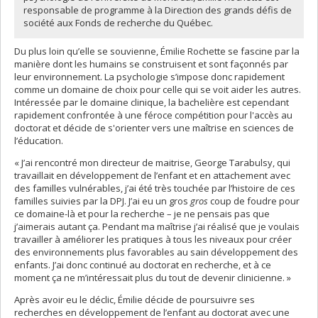
responsable de programme à la Direction des grands défis de
société aux Fonds de recherche du Québec.
Du plus loin qu’elle se souvienne, Émilie Rochette se fascine par la
manière dont les humains se construisent et sont façonnés par
leur environnement. La psychologie s’impose donc rapidement
comme un domaine de choix pour celle qui se voit aider les autres.
Intéressée par le domaine clinique, la bachelière est cependant
rapidement confrontée à une féroce compétition pour l'accès au
doctorat et décide de s'orienter vers une maîtrise en sciences de
l’éducation.
« J’ai rencontré mon directeur de maitrise, George Tarabulsy, qui
travaillait en développement de l’enfant et en attachement avec
des familles vulnérables, j’ai été très touchée par l’histoire de ces
familles suivies par la DPJ. J’ai eu un gros
gros
coup de foudre pour
ce domaine-là et pour la recherche – je ne pensais pas que
j’aimerais autant ça. Pendant ma maîtrise j’ai réalisé que je voulais
travailler à améliorer les pratiques à tous les niveaux pour créer
des environnements plus favorables au sain développement des
enfants. J’ai donc continué au doctorat en recherche, et à ce
moment ça ne m’intéressait plus du tout de devenir clinicienne. »
Après avoir eu le déclic, Émilie décide de poursuivre ses
recherches en développement de l’enfant au doctorat avec une