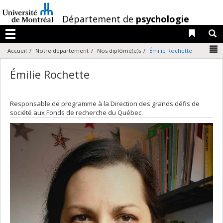
Passer
au
/
Département de
psychologie
contenu
Liens 
R
Menu
N
Accueil
Notre département
Nos diplômé(e)s
Émilie Rochette
Émilie Rochette
Responsable de programme à la Direction des grands défis de
société aux Fonds de recherche du Québec.