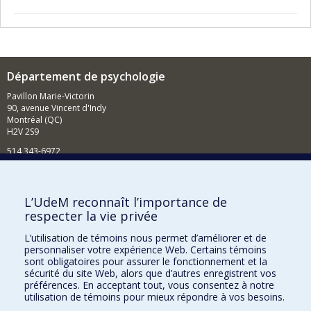
Département de psychologie
Pavillon Marie-Victorin
90, avenue Vincent d'Indy
Montréal (QC)
H2V 2S9
514 343-6972
Nouvelles et événements
Comment soutenir le Département?
L’UdeM reconnaît l’importance de
respecter la vie privée
BESOIN D'AIDE?
L’utilisation de témoins nous permet d’améliorer et de
Plan du site
personnaliser votre expérience Web. Certains témoins
Signaler une erreur
sont obligatoires pour assurer le fonctionnement et la
sécurité du site Web, alors que d’autres enregistrent vos
Accessibilité
préférences. En acceptant tout, vous consentez à notre
utilisation de témoins pour mieux répondre à vos besoins.
FACULTÉ DES ARTS ET DES SCIENCES