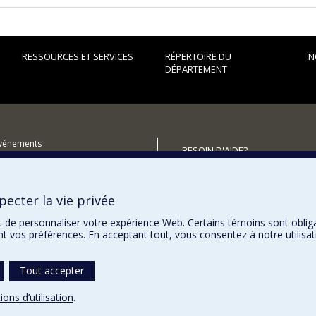
RESSOURCES ET SERVICES
RÉPERTOIRE DU
N
DÉPARTEMENT
événements
BESOIN D'AIDE?
utenir le Département?
Plan du site
Signaler une erreur
ecter la vie privée
Accessibilité
t de personnaliser votre expérience Web. Certains témoins sont oblig
ent vos préférences. En acceptant tout, vous consentez à notre utili
Tout accepter
ions d’utilisation
.
témoins