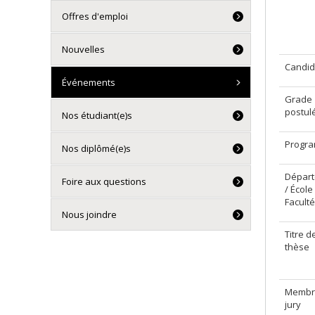
Offres d'emploi
Nouvelles
Candid
Événements
Grade
postul
Nos étudiant(e)s
Progr
Nos diplômé(e)s
Dépar
Foire aux questions
/ École 
Faculté
Nous joindre
Titre d
thèse
Membr
jury