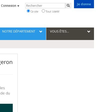
Je donne
Rechercher
Connexion
Rechercher
Ce site
Tout UdeM
NOTRE DÉPARTEMENT
VOUS ÊTES...
rgeron
les
nde du