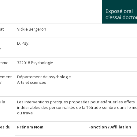
at
Vickie Bergeron
D. Psy.
é
amme
322018 Psychologie
tement
Département de psychologie
/
Arts et sciences
e la
Les interventions pratiques proposées pour atténuer les effets
indésirables des personnalités de la Tétrade sombre dans le 
du travail
es du
Prénom Nom
Fonction / Affiliation