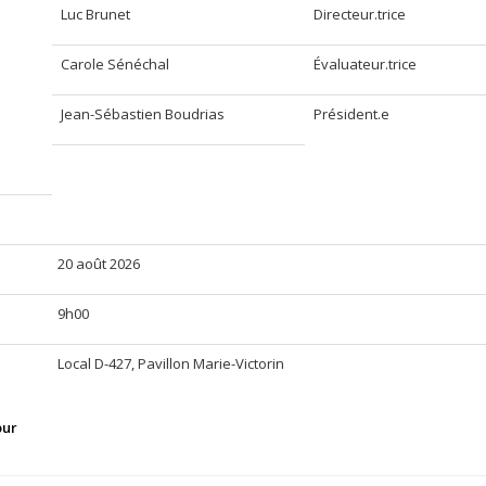
Luc Brunet
Directeur.trice
Carole Sénéchal
Évaluateur.trice
Jean-Sébastien Boudrias
Président.e
20 août 2026
9h00
Local D-427, Pavillon Marie-Victorin
our