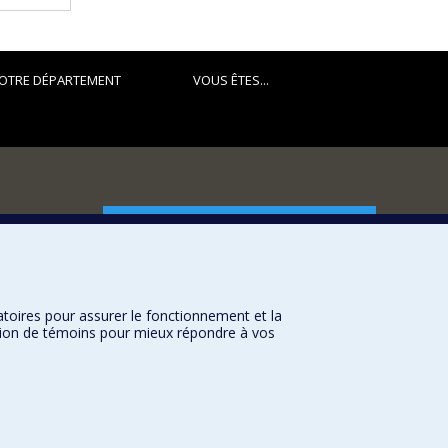
OTRE DÉPARTEMENT
VOUS ÊTES...
FACULTÉ DES ARTS ET DES SCIENCES
Nos départements et écoles
Nos centres d'études
atoires pour assurer le fonctionnement et la
Nos programmes et cours
sation de témoins pour mieux répondre à vos
Université de