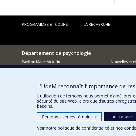
PROGRAMMES ET COURS
LA RECHERCHE
Département de psychologie
Pavillon Marie-Victorin
Nouvelles et 
90, avenue Vincent d'Indy
Montréal (QC)
Comment so
H2V 2S9
L’UdeM reconnaît l’importance de resp
514 343-6972
L’utilisation de témoins nous permet d’améliorer e
sécurité du site Web, alors que d’autres enregistr
besoins.
Tout refuser
Personnaliser les témoins
>
Voir notre
politique de confidentialité
et nos
condit
Confidentialité
Conditions d’utilisation
Paramètres des 