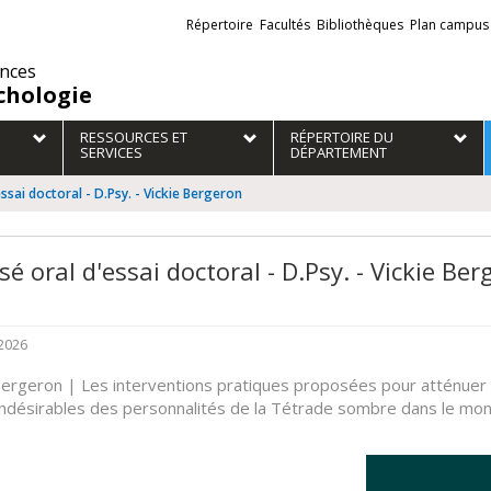
Liens
Répertoire
Facultés
Bibliothèques
Plan campus
externes
ences
chologie
RESSOURCES ET
RÉPERTOIRE DU
SERVICES
DÉPARTEMENT
ssai doctoral - D.Psy. - Vickie Bergeron
é oral d'essai doctoral - D.Psy. - Vickie Be
2026
Bergeron | Les interventions pratiques proposées pour atténuer 
indésirables des personnalités de la Tétrade sombre dans le mo