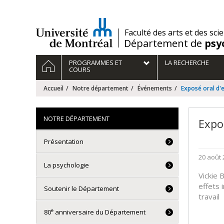
Passer
au
contenu
/
Faculté des arts et des sci
Département de
psy
Navigation
ACCUEIL
PROGRAMMES ET
LA RECHERCHE
principale
COURS
Accueil
Notre département
Événements
Exposé oral d'e
NOTRE DÉPARTEMENT
Expos
Présentation
20 août 
La psychologie
Vickie 
effets 
Soutenir le Département
travail
e
80
anniversaire du Département