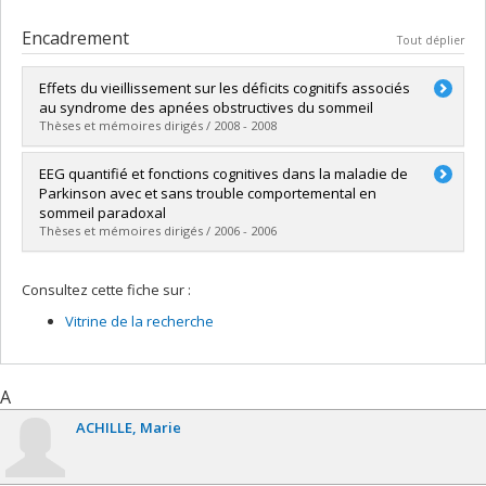
Encadrement
Tout déplier
Effets du vieillissement sur les déficits cognitifs associés
au syndrome des apnées obstructives du sommeil
Thèses et mémoires dirigés / 2008 - 2008
Diplômé(e) :
Mathieu, Annie
EEG quantifié et fonctions cognitives dans la maladie de
Cycle :
Doctorat
Parkinson avec et sans trouble comportemental en
Diplôme obtenu :
Ph. D.
sommeil paradoxal
Lien vers le document dans Papyrus
Thèses et mémoires dirigés / 2006 - 2006
Diplômé(e) :
Vendette, Mélanie
Consultez cette fiche sur :
Cycle :
Maîtrise
Diplôme obtenu :
M. Sc.
Vitrine de la recherche
Lien vers le document dans Papyrus
A
ACHILLE
Marie