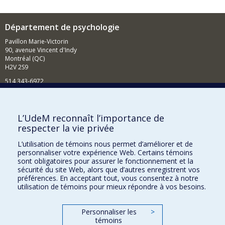
Département de psychologie
Pavillon Marie-Victorin
90, avenue Vincent d'Indy
Montréal (QC)
H2V 2S9
514 343-6972
Nouvelles et événements
Comment soutenir le Département?
L’UdeM reconnaît l’importance de
respecter la vie privée
BESOIN D'AIDE?
L’utilisation de témoins nous permet d’améliorer et de
Plan du site
personnaliser votre expérience Web. Certains témoins
Signaler une erreur
sont obligatoires pour assurer le fonctionnement et la
sécurité du site Web, alors que d’autres enregistrent vos
Accessibilité
préférences. En acceptant tout, vous consentez à notre
utilisation de témoins pour mieux répondre à vos besoins.
FACULTÉ DES ARTS ET DES SCIENCES
Nos départements et écoles
Personnaliser les
>
témoins
Nos centres d'études