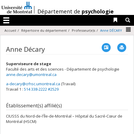
Passer
au
/
Département de
psychologie
contenu
Liens 
R
Menu
N
Accueil
Répertoire du département
Professeur(e)s
Anne DÉCARY
Vcard
Imp
Anne Décary
Superviseure de stage
Faculté des arts et des sciences - Département de psychologie
anne.decary@umontreal.ca
a-decary@crhsc.umontreal.ca
(Travail)
Courriels
Travail 1 :
514 338-2222 #2529
Établissement(s) affilié(s)
CIUSSS du Nord-de-l'Île-de-Montréal – Hôpital du Sacré-Cœur de
Montréal (HSCM)