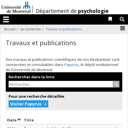
Passer
au
/
Département de
psychologie
contenu
Liens 
R
Menu
N
Accueil
La recherche
Travaux et publications
Travaux et publications
Des travaux et publications scientifiques de nos étudiant(e)s sont
conservées et consultables dans
Papyrus
, le dépôt institutionnel
de l’Université de Montréal.
Rechercher dans la liste
Recher
Pour une recherche détaillée
Visiter Papyrus
Trier par date en ordre croissant
Trier par titre en ordre croissant
Date
Titre