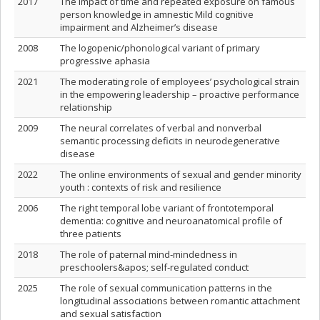
2017
The impact of time and repeated exposure on famous
person knowledge in amnestic Mild cognitive
impairment and Alzheimer’s disease
2008
The logopenic/phonological variant of primary
progressive aphasia
2021
The moderating role of employees’ psychological strain
in the empowering leadership – proactive performance
relationship
2009
The neural correlates of verbal and nonverbal
semantic processing deficits in neurodegenerative
disease
2022
The online environments of sexual and gender minority
youth : contexts of risk and resilience
2006
The right temporal lobe variant of frontotemporal
dementia: cognitive and neuroanatomical profile of
three patients
2018
The role of paternal mind‐mindedness in
preschoolers&apos; self‐regulated conduct
2025
The role of sexual communication patterns in the
longitudinal associations between romantic attachment
and sexual satisfaction