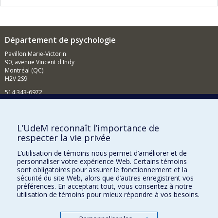
Département de psychologie
Pavillon Marie-Victorin
90, avenue Vincent d'Indy
Montréal (QC)
H2V 2S9
514 343-6972
Nouvelles et événements
Comment soutenir le Département?
L’UdeM reconnaît l’importance de
respecter la vie privée
BESOIN D'AIDE?
L’utilisation de témoins nous permet d’améliorer et de
Plan du site
personnaliser votre expérience Web. Certains témoins
Signaler une erreur
sont obligatoires pour assurer le fonctionnement et la
sécurité du site Web, alors que d’autres enregistrent vos
Accessibilité
préférences. En acceptant tout, vous consentez à notre
utilisation de témoins pour mieux répondre à vos besoins.
FACULTÉ DES ARTS ET DES SCIENCES
Nos départements et écoles