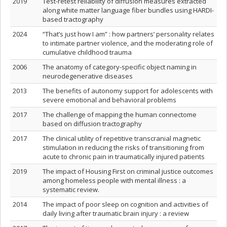
2019
Test-retest reliability of diffusion measures extracted
along white matter language fiber bundles using HARDI-
based tractography
2024
“That’s just how I am” : how partners’ personality relates
to intimate partner violence, and the moderating role of
cumulative childhood trauma
2006
The anatomy of category-specific object naming in
neurodegenerative diseases
2013
The benefits of autonomy support for adolescents with
severe emotional and behavioral problems
2017
The challenge of mapping the human connectome
based on diffusion tractography
2017
The clinical utility of repetitive transcranial magnetic
stimulation in reducing the risks of transitioning from
acute to chronic pain in traumatically injured patients
2019
The impact of Housing First on criminal justice outcomes
among homeless people with mental illness : a
systematic review.
2014
The impact of poor sleep on cognition and activities of
daily living after traumatic brain injury : a review