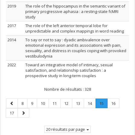
2019
The role of the hippocampus in the semantic variant of
primary progressive aphasia : a resting‐state fcMRI
study
2017
The role of the left anterior temporal lobe for
unpredictable and complex mappings in word reading
2014
To say or not to say : dyadic ambivalence over
emotional expression and its associations with pain,
sexuality, and distress in couples coping with provoked
vestibulodynia
2022
Toward an integrative model of intimacy, sexual
satisfaction, and relationship satisfaction : a
prospective study in long-term couples
Nombre de résultats :
328
Page
Page
Page
Page
Page
Page
Page
Page
Page
.
Page
8
9
10
11
12
13
14
15
16
précédente
Page
Page
Page
17
courante.
suivante
20 résultats par page