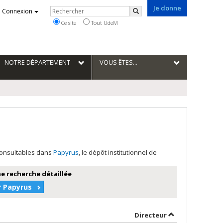
Je donne
Rechercher
Connexion
Rechercher
Ce site
Tout UdeM
NOTRE DÉPARTEMENT
VOUS ÊTES...
 consultables dans
Papyrus
, le dépôt institutionnel de
e recherche détaillée
r Papyrus
croissant
par contributeu
Directeur