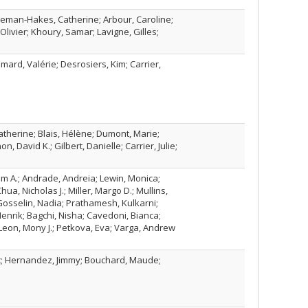
seman-Hakes, Catherine; Arbour, Caroline;
Olivier; Khoury, Samar; Lavigne, Gilles;
mard, Valérie; Desrosiers, Kim; Carrier,
therine; Blais, Hélène; Dumont, Marie;
, David K.; Gilbert, Danielle; Carrier, Julie;
m A.; Andrade, Andreia; Lewin, Monica;
ua, Nicholas J.; Miller, Margo D.; Mullins,
 Gosselin, Nadia; Prathamesh, Kulkarni;
enrik; Bagchi, Nisha; Cavedoni, Bianca;
Leon, Mony J.; Petkova, Eva; Varga, Andrew
rc; Hernandez, Jimmy; Bouchard, Maude;