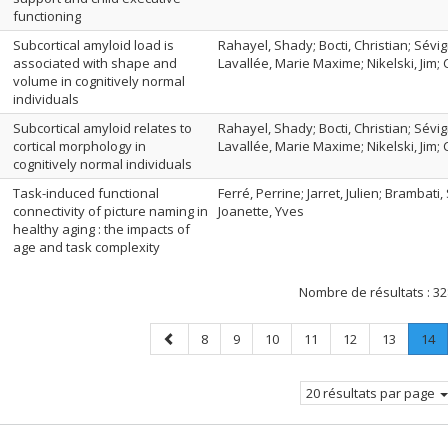
functioning
Subcortical amyloid load is
Rahayel, Shady; Bocti, Christian; Sév
associated with shape and
Lavallée, Marie Maxime; Nikelski, Jim
volume in cognitively normal
individuals
Subcortical amyloid relates to
Rahayel, Shady; Bocti, Christian; Sév
cortical morphology in
Lavallée, Marie Maxime; Nikelski, Jim
cognitively normal individuals
Task-induced functional
Ferré, Perrine; Jarret, Julien; Brambati
connectivity of picture naming in
Joanette, Yves
healthy aging : the impacts of
age and task complexity
Nombre de résultats :
32
Page
Page
Page
Page
Page
Page
Page
Pag
.
8
9
10
11
12
13
14
précédente
P
co
20 résultats par page