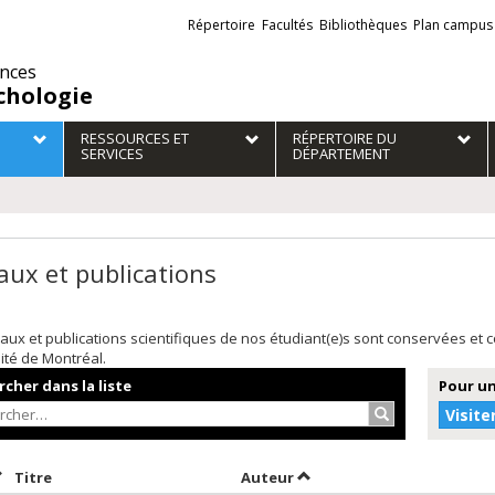
Liens
Répertoire
Facultés
Bibliothèques
Plan campus
externes
ences
chologie
RESSOURCES ET
RÉPERTOIRE DU
SERVICES
DÉPARTEMENT
aux et publications
aux et publications scientifiques de nos étudiant(e)s sont conservées et
sité de Montréal.
cher dans la liste
Pour un
Rechercher…
Visite
rier par date en ordre croissant
Trier par titre en ordre croissant
Trier par auteur en ordre 
Titre
Auteur