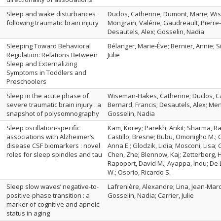
Sleep and wake disturbances
Duclos, Catherine; Dumont, Marie; Wi
following traumatic brain injury
Mongrain, Valérie; Gaudreault, Pierre-
Desautels, Alex; Gosselin, Nadia
Sleeping Toward Behavioral
Bélanger, Marie-Ève; Bernier, Annie; Si
Regulation: Relations Between
Julie
Sleep and Externalizing
Symptoms in Toddlers and
Preschoolers
Sleep in the acute phase of
Wiseman-Hakes, Catherine; Duclos, Ca
severe traumatic brain injury : a
Bernard, Francis; Desautels, Alex; Menon
snapshot of polysomnography
Gosselin, Nadia
Sleep oscillation-specific
Kam, Korey; Parekh, Ankit; Sharma, Ra
associations with Alzheimer’s
Castillo, Bresne; Bubu, Omonigho M.; Ch
disease CSF biomarkers : novel
Anna E.; Glodzik, Lidia; Mosconi, Lisa;
roles for sleep spindles and tau
Chen, Zhe; Blennow, Kaj; Zetterberg, H
Rapoport, David M.; Ayappa, Indu; De 
W.; Osorio, Ricardo S.
Sleep slow waves’ negative-to-
Lafrenière, Alexandre; Lina, Jean-Ma
positive-phase transition : a
Gosselin, Nadia; Carrier, Julie
marker of cognitive and apneic
status in aging