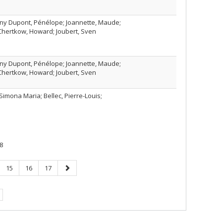
igny Dupont, Pénélope; Joannette, Maude;
; Chertkow, Howard; Joubert, Sven
igny Dupont, Pénélope; Joannette, Maude;
; Chertkow, Howard; Joubert, Sven
, Simona Maria; Bellec, Pierre-Louis;
8
e
Page
Page
Page
Page
15
16
17
age
suivante
urante.