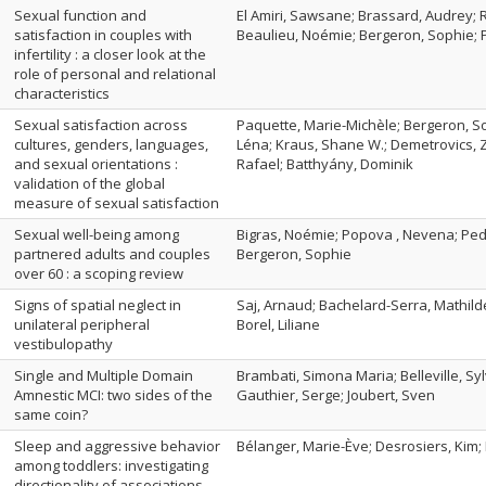
Sexual function and
El Amiri, Sawsane; Brassard, Audrey; R
satisfaction in couples with
Beaulieu, Noémie; Bergeron, Sophie; 
infertility : a closer look at the
role of personal and relational
characteristics
Sexual satisfaction across
Paquette, Marie-Michèle; Bergeron, S
cultures, genders, languages,
Léna; Kraus, Shane W.; Demetrovics, Zs
and sexual orientations :
Rafael; Batthyány, Dominik
validation of the global
measure of sexual satisfaction
Sexual well-being among
Bigras, Noémie; Popova , Nevena; Pedn
partnered adults and couples
Bergeron, Sophie
over 60 : a scoping review
Signs of spatial neglect in
Saj, Arnaud; Bachelard-Serra, Mathilde
unilateral peripheral
Borel, Liliane
vestibulopathy
Single and Multiple Domain
Brambati, Simona Maria; Belleville, Sy
Amnestic MCI: two sides of the
Gauthier, Serge; Joubert, Sven
same coin?
Sleep and aggressive behavior
Bélanger, Marie-Ève; Desrosiers, Kim;
among toddlers: investigating
directionality of associations