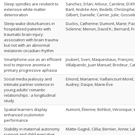
Sleep spindles are resilient to
Sanchez, Erlan; Arbour, Caroline; El-Kh
extensive white matter
Baril, Andrée-Ann; Bedetti, Christoph
deterioration
Gilbert, Danielle; Carrier, Julie; Gossel
Sleep-wake disturbances in
Duclos, Catherine; Dumont, Marie; Paq
hospitalized patients with
Solenne; Menon, David K.; Bernard, Fr
traumatic brain injury:
association with brain trauma
but not with an abnormal
melatonin circadian rhythm
Smartphone use as an efficient
Joubert, Sven; Maquestiaux, François;
tool to improve anomia in
Villalpando, Juan Manuel; Brodeur, Cat
primary progressive aphasia
Social media jealousy and
Emond, Marianne; Vaillancourt-Morel, 
intimate partner violence in
Audrey; Daspe, Marie-Ève
young adults’ romantic
relationships : a longitudinal
study
Spatial learners display
Aumont, Étienne; Bohbot, Véronique; 
enhanced oculomotor
performance
Stability in maternal autonomy
Matte-Gagné, Célia; Bernier, Annie; La
support and child executive