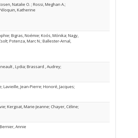
osen, Natalie O. ; Rossi, Meghan A.;
Péloquin, Katherine
ophie; Bigras, Noémie; Koós, Mónika; Nagy,
olt; Potenza, Marc N.; Ballester-Arnal,
eault , Lydia; Brassard , Audrey;
; Lavieille, Jean-Pierre; Honoré, Jacques;
lvie; Kergoat, Marie-Jeanne; Chayer, Céline;
 Bernier, Annie