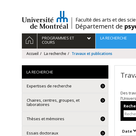
Passer
au
contenu
/
Faculté des arts et des sci
Département de
psy
Navigation
ACCUEIL
PROGRAMMES ET
LA RECHERCHE
principale
COURS
Accueil
La recherche
Travaux et publications
LA RECHERCHE
Trav
Expertises de recherche
Des trav
l’Univer
Chaires, centres, groupes, et
laboratoires
Recher
Thèses et mémoires
T
Date
Essais doctoraux