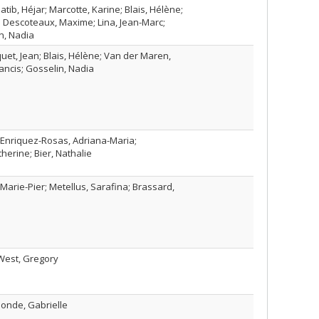
atib, Héjar; Marcotte, Karine; Blais, Hélène;
e; Descoteaux, Maxime; Lina, Jean-Marc;
in, Nadia
uet, Jean; Blais, Hélène; Van der Maren,
ancis; Gosselin, Nadia
 Enriquez-Rosas, Adriana-Maria;
herine; Bier, Nathalie
Marie-Pier; Metellus, Sarafina; Brassard,
West, Gregory
londe, Gabrielle